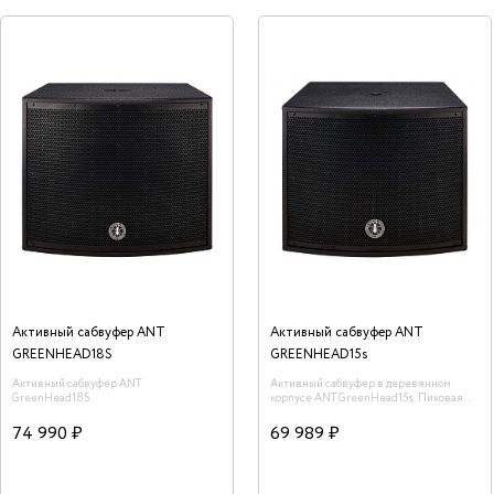
Активный сабвуфер ANT
Активный сабвуфер ANT
GREENHEAD18S
GREENHEAD15s
Активный сабвуфер ANT
Активный сабвуфер в деревянном
GreenHead18S.
корпусе ANT GreenHead15s. Пиковая
мощность 1200 Вт
74 990 ₽
69 989 ₽