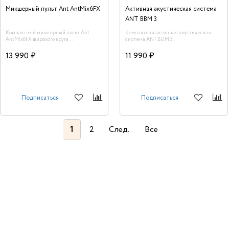
Микшерный пульт Ant AntMix6FX
Активная акустическая система
ANT BBM 3
Компактный микшерный пульт Ant
Компактная активная акустическая
AntMix6FX широкого круга
система ANT BBM 3.
использования
13 990 ₽
11 990 ₽
Подписаться
Подписаться
1
2
След.
Все