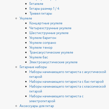
Гиталеле
Гитары размер 1 / 4
Тревел гитары
Укулеле
Концертные укулеле
Четырехструнные укулеле
Шестиструнные укулеле
Укулеле баритон
Укулеле сопрано
Укулеле тенор
Трансакустические укулеле
Укулеле бас
Электроакустические укулеле
Гитарные наборы
Наборы начинающего гитариста с акустической
гитарой
Наборы начинающего гитариста с бас-гитарой
Наборы начинающего гитариста с классической
гитарой
Наборы начинающего гитариста с
электрогитарой
Аксессуары для гитар