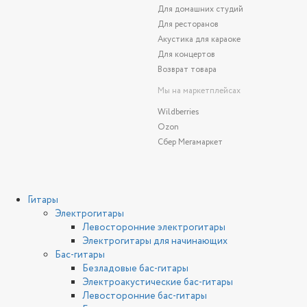
Для домашних студий
Для ресторанов
Акустика для караоке
Для концертов
Возврат товара
Мы на маркетплейсах
Wildberries
Ozon
Сбер Мегамаркет
Гитары
Электрогитары
Левосторонние электрогитары
Электрогитары для начинающих
Бас-гитары
Безладовые бас-гитары
Электроакустические бас-гитары
Левосторонние бас-гитары