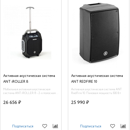
Активная акустическая система
Активная акустическая система
ANT iROLLER 8
ANT REDFIRE 10
Мобильная активная акустическая
Активная акустическая система ANT
система ANT iROLLER 8 - 2-х полосная
RedFire 10. Пиковая мощность 500 Вт
со встроенным усилителем и
аккумулятором. Номинальная мощность
26 656 ₽
25 990 ₽
(Вт): 20 Вт от аккумулятора, 50 Вт от сети
переменного тока.
Подписаться
Подписаться