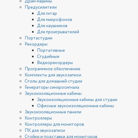
Драм машины
Предусилители
Для гитар
Для микрофонов
Для наушников
Для проигрывателей
Портастудии
Рекордеры
Портативные
Студийные
Видеорекордеры
Программное обеспечение
Комплекты для звукозаписи
Столы для домашней студии
Генераторы синхросигнала
Звукоизоляционные кабины
Звукоизоляционные кабины для студии
Офисные звукоизоляционные кабины
Звукоизоляционные панели
Контроллеры
Контроллеры для мониторов
ПК для звукозаписи
Стойки и подставки для мониторов