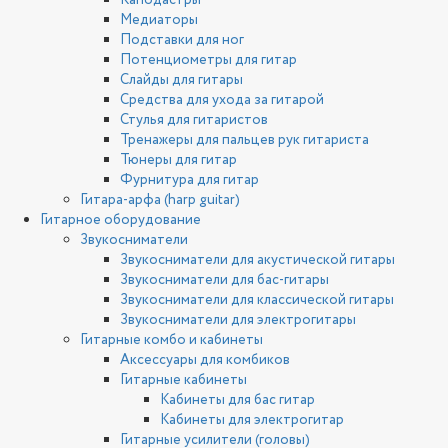
Каподастры
Медиаторы
Подставки для ног
Потенциометры для гитар
Слайды для гитары
Средства для ухода за гитарой
Стулья для гитаристов
Тренажеры для пальцев рук гитариста
Тюнеры для гитар
Фурнитура для гитар
Гитара-арфа (harp guitar)
Гитарное оборудование
Звукосниматели
Звукосниматели для акустической гитары
Звукосниматели для бас-гитары
Звукосниматели для классической гитары
Звукосниматели для электрогитары
Гитарные комбо и кабинеты
Аксессуары для комбиков
Гитарные кабинеты
Кабинеты для бас гитар
Кабинеты для электрогитар
Гитарные усилители (головы)