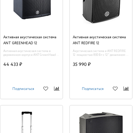
Активная акустическая система
Активная акустическая система
ANT GREENHEAD 12
ANT REDFIRE 12
Активная акустическая система в
Акустическая система и ANT REDFIRE
деревянном корпусе ANT GreenHead 12.
12 мощностью 800 Вт c 12" динамиком и
Пиковая мощность 1200 Вт
давлением 122 dB является
прекрасным решением для небольших
44 433 ₽
35 990 ₽
инсталляций, баров, караоке клубов и
загородных домов. Прогиб передней
решетки обеспечивает более ровное
звуковое покрытие. Корпус изготовлен
из прочного и легкого полипропилена,
что делает REDFIRE идеальным
Подписаться
Подписаться
инструментом для частых перевозок,
адаптируясь к различным видам
использования. Конструкция
предусматривает установку на стенах.
Пиковая мощность 800 Вт