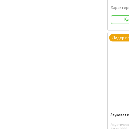
RMS 1100Вт,
Характер
Ку
Лидер п
Акустическ