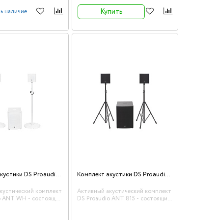
с модулем DSP.
Купить
ь наличие
Комплект акустики DS Proaudio ANT WH
Комплект акустики DS Proaudio ANT 815
кустический комплект
Активный акустический комплект
o ANT WH - состоящий
DS Proaudio ANT 815 - состоящий
ссивных сателлитов с
из двух пассивных сателлитов с
ми 6” (1” драйвер)
коаксиальными 8” (1” драйвер)