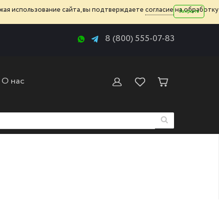
жая использование сайта, вы подтверждаете
согласие
на обработку
Закрыть
8 (800) 555-07-83
О нас