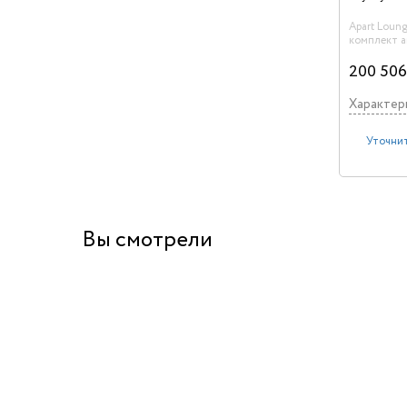
Apart Loung
комплект а
или рестор
Вт, сабвуфе
200 506
усилитель)
Характер
Уточнит
Вы смотрели