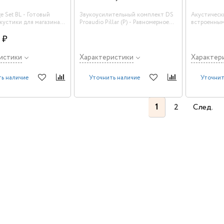
e Set BL - Готовый
Звукоусилительный комплект DS
Акустическ
кустики для магазина
Proaudio Pillar (P) - Равномерное
встроенным
ана (6 колонок по 50
покрытие и высокие показатели
Proaudio CX
р 125 Вт, 3 канальный
 ₽
речевой разборчивости, а так же
двух 12" са
широкий угол раскрытия (более
15" сабвуфе
140°), в совокупности с дизайном,
встроенный 
истики
Характеристики
Характер
делают его отличным решением
PEQ x9, limi
для проведения конференций.
ь наличие
Уточнить наличие
Уточнит
1
2
След.