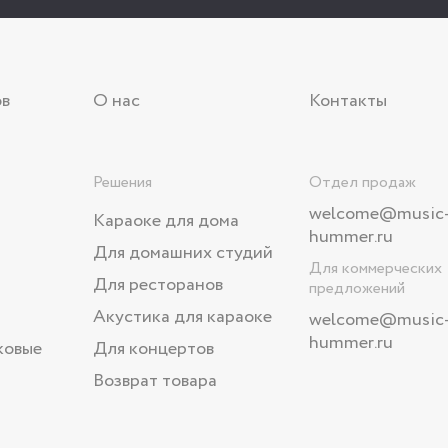
ов
О нас
Контакты
Решения
Отдел продаж
welcome@music
Караоке для дома
hummer.ru
Для домашних студий
Для коммерческих
Для ресторанов
предложений
Акустика для караоке
welcome
@music
hummer.ru
ковые
Для концертов
Возврат товара