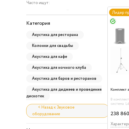
Часто ищут:
Лидер п
Категория
Акустика для ресторана
Колонки для свадьбы
Акустика для кафе
Акустика для ночного клуба
Акустика для баров и ресторанов
Акустика для диджеев и проведения
дискотек
В комплект
система Ld 
< Назад к Звуковое
шт, стойка
GSP5211W Gr
238 860
оборудование
Характер