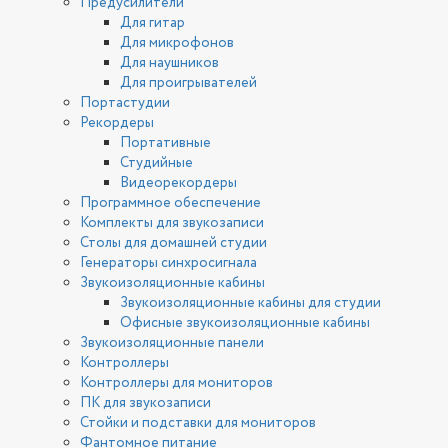
Предусилители
Для гитар
Для микрофонов
Для наушников
Для проигрывателей
Портастудии
Рекордеры
Портативные
Студийные
Видеорекордеры
Программное обеспечение
Комплекты для звукозаписи
Столы для домашней студии
Генераторы синхросигнала
Звукоизоляционные кабины
Звукоизоляционные кабины для студии
Офисные звукоизоляционные кабины
Звукоизоляционные панели
Контроллеры
Контроллеры для мониторов
ПК для звукозаписи
Стойки и подставки для мониторов
Фантомное питание