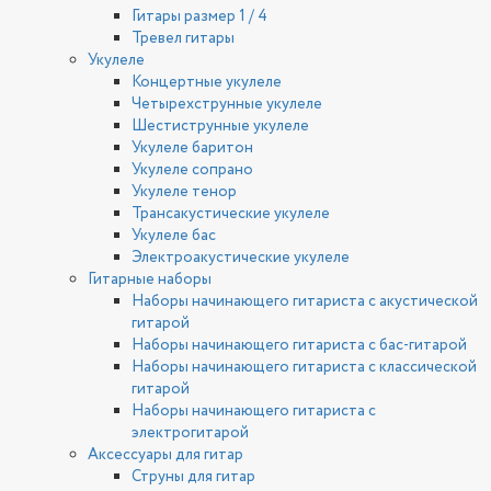
Гитары размер 1 / 4
Тревел гитары
Укулеле
Концертные укулеле
Четырехструнные укулеле
Шестиструнные укулеле
Укулеле баритон
Укулеле сопрано
Укулеле тенор
Трансакустические укулеле
Укулеле бас
Электроакустические укулеле
Гитарные наборы
Наборы начинающего гитариста с акустической
гитарой
Наборы начинающего гитариста с бас-гитарой
Наборы начинающего гитариста с классической
гитарой
Наборы начинающего гитариста с
электрогитарой
Аксессуары для гитар
Струны для гитар