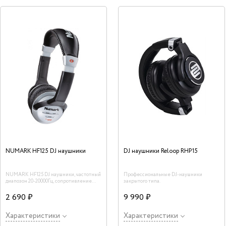
NUMARK HF125 DJ наушники
DJ наушники Reloop RHP15
NUMARK HF125 DJ наушники, частотный
Профессиональные DJ-наушники
диапозон 20-20000Гц, сопротивление
закрытого типа.
32Ом
2 690 ₽
9 990 ₽
Характеристики
Характеристики