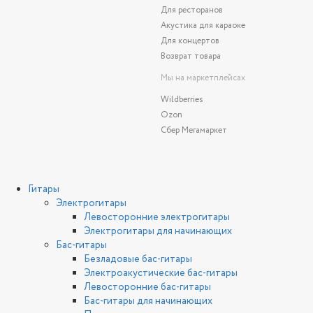
Для ресторанов
Акустика для караоке
Для концертов
Возврат товара
Мы на маркетплейсах
Wildberries
Ozon
Сбер Мегамаркет
Гитары
Электрогитары
Левосторонние электрогитары
Электрогитары для начинающих
Бас-гитары
Безладовые бас-гитары
Электроакустические бас-гитары
Левосторонние бас-гитары
Бас-гитары для начинающих