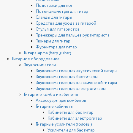
Подставки для ног
Потенциометры для гитар
Слайды для гитары
Средства для ухода за гитарой
Стулья для гитаристов
Тренажеры для пальцев рук гитариста
Тюнеры для гитар
Фурнитура для гитар
Гитара-арфа (harp guitar)
Гитарное оборудование
Звукосниматели
Звукосниматели для акустической гитары
Звукосниматели для бас-гитары
Звукосниматели для классической гитары
Звукосниматели для электрогитары
Гитарные комбо и кабинеты
Аксессуары для комбиков
Гитарные кабинеты
Кабинеты для бас гитар
Кабинеты для электрогитар
Гитарные усилители (головы)
Усилители для бас гитар