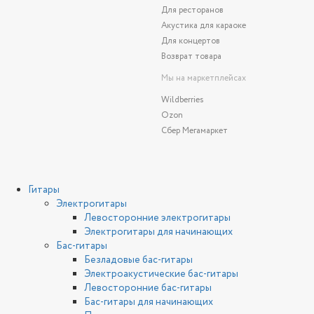
Для ресторанов
Акустика для караоке
Для концертов
Возврат товара
Мы на маркетплейсах
Wildberries
Ozon
Сбер Мегамаркет
Гитары
Электрогитары
Левосторонние электрогитары
Электрогитары для начинающих
Бас-гитары
Безладовые бас-гитары
Электроакустические бас-гитары
Левосторонние бас-гитары
Бас-гитары для начинающих