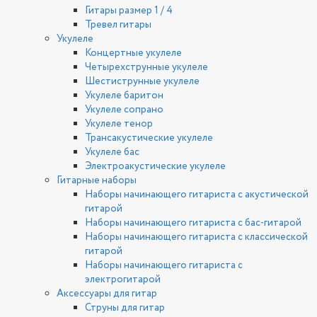
Гитары размер 1 / 4
Тревел гитары
Укулеле
Концертные укулеле
Четырехструнные укулеле
Шестиструнные укулеле
Укулеле баритон
Укулеле сопрано
Укулеле тенор
Трансакустические укулеле
Укулеле бас
Электроакустические укулеле
Гитарные наборы
Наборы начинающего гитариста с акустической
гитарой
Наборы начинающего гитариста с бас-гитарой
Наборы начинающего гитариста с классической
гитарой
Наборы начинающего гитариста с
электрогитарой
Аксессуары для гитар
Струны для гитар