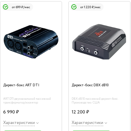
от 699 ₽/мес
от 1 220 ₽/мес
Директ-бокс ART DTI
Директ-бокс DBX dB10
ART DTI двухканальный пассивный
DBX dB10 пассивный директ-бокс.
трансформатор/изолятор
Производство: США
6 990 ₽
12 200 ₽
Характеристики
Характеристики