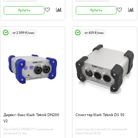
позволяет использовать очень длинные
кабели без потери высоких частот.
Купить
Купить
от 2 099 ₽/мес
от 459 ₽/мес
Директ-бокс Klark Teknik DN200
Сплиттер Klark Teknik DS 50
V2
Klark Teknik DN200 V2 2-канальный
Сплиттер пассивный 5-и канальный
активный Di-box
Klark Teknik DS 50.