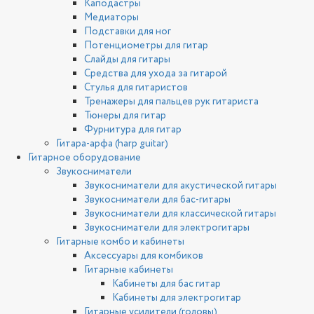
Каподастры
Медиаторы
Подставки для ног
Потенциометры для гитар
Слайды для гитары
Средства для ухода за гитарой
Стулья для гитаристов
Тренажеры для пальцев рук гитариста
Тюнеры для гитар
Фурнитура для гитар
Гитара-арфа (harp guitar)
Гитарное оборудование
Звукосниматели
Звукосниматели для акустической гитары
Звукосниматели для бас-гитары
Звукосниматели для классической гитары
Звукосниматели для электрогитары
Гитарные комбо и кабинеты
Аксессуары для комбиков
Гитарные кабинеты
Кабинеты для бас гитар
Кабинеты для электрогитар
Гитарные усилители (головы)