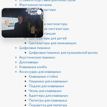
Стойки и подставки для мониторов
Фантомное питание
ЦАП/АЦП конвертеры
Клавишные
Синтезаторы
Цифровые синтезаторы
Аналоговые синтезаторы
Рабочие станции
Синтезаторы для детей
Синтезаторы для начинающих
Цифровые пианино
Цифровые пианино для музыкальной школы
Акустические пианино
Дисклавиры
Клавишные комбо
Аксессуары для клавишных
Клавишные стойки
Наушники для клавишных
Педали для клавишных
Чехлы для клавишных
Адаптеры для клавишных
Пюпитры для клавишных
Подсветка для пюпитра