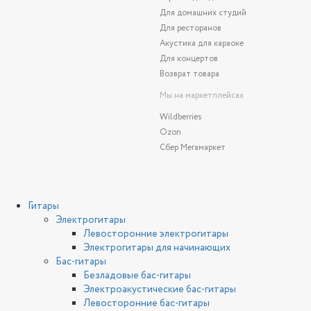
Для домашних студий
Для ресторанов
Акустика для караоке
Для концертов
Возврат товара
Мы на маркетплейсах
Wildberries
Ozon
Сбер Мегамаркет
Гитары
Электрогитары
Левосторонние электрогитары
Электрогитары для начинающих
Бас-гитары
Безладовые бас-гитары
Электроакустические бас-гитары
Левосторонние бас-гитары