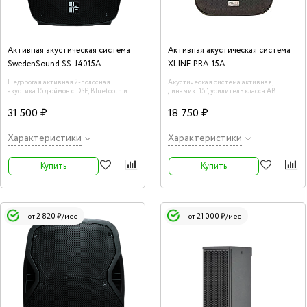
Активная акустическая система
Активная акустическая система
SwedenSound SS-J4015A
XLINE PRA-15A
Недорогая активная 2-полосная
Акустическая система активная,
акустика 15 дюймов с DSP, Bluetooth и
динамик: 15", усилитель класса AB
TWS-линком. Непревзойдённое
мощностью 150 Вт,
качество в бюджетном сегменте!
31 500 ₽
18 750 ₽
Характеристики
Характеристики
Купить
Купить
от 2 820 ₽/мес
от 21 000 ₽/мес