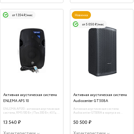
от 1 354 ₽/мес
Новинка
от 5 050 ₽/мес
Активная акустическая система
Активная акустическая система
ENLEMA APS 10
Audiocenter GT508A
ENLEMA APS10 - активная акустическая
Активная акустическая система
система, RMS 100 Вт / Пик 300 Вт, 45 Гц –
Audiocenter GT508A в корпусе из
20 кГц, SPL 120dB, 10" Динамик
фанеры . НЧ динамик 8" , усилитель
класса D, мощность RMS 1100Вт, SPL 125
13 540 ₽
50 500 ₽
дБ, 245x447x320мм,13 кг
Характеристики
Характеристики