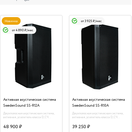
Новинка
от 3 925 ₽/мес
от 4 890 ₽/мес
Активная акустическая система
Активная акустическая система
SwedenSound SS-R12A
SwedenSound SS-R10A
Двухполосная акустическая система,
Двухполосная акустическая система,
активная, усилитель класса D, СЧ
активная, усилитель класса D, СЧ
динамик 12 дюймов. Пиковая мощность
динамик 10 дюймов. Пиковая мощность
900 Вт. DSP, Bluetooth, TWS
600 Вт. DSP, Bluetooth, TWS
48 900 ₽
39 250 ₽