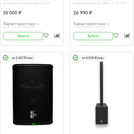
активная, усилитель класса D, СЧ
широкополосная АС, 250 Вт, 2 x 8", MP3
динамик 15 дюймов. Пиковая мощность
плеер, Bluetooth
1000 Вт. DSP, Bluetooth, TWS
55 000 ₽
26 990 ₽
Характеристики
Характеристики
Купить
Купить
от 2 427 ₽/мес
от 6 500 ₽/мес