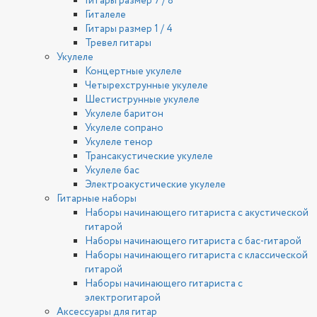
Гитары размер 7 / 8
Гиталеле
Гитары размер 1 / 4
Тревел гитары
Укулеле
Концертные укулеле
Четырехструнные укулеле
Шестиструнные укулеле
Укулеле баритон
Укулеле сопрано
Укулеле тенор
Трансакустические укулеле
Укулеле бас
Электроакустические укулеле
Гитарные наборы
Наборы начинающего гитариста с акустической
гитарой
Наборы начинающего гитариста с бас-гитарой
Наборы начинающего гитариста с классической
гитарой
Наборы начинающего гитариста с
электрогитарой
Аксессуары для гитар