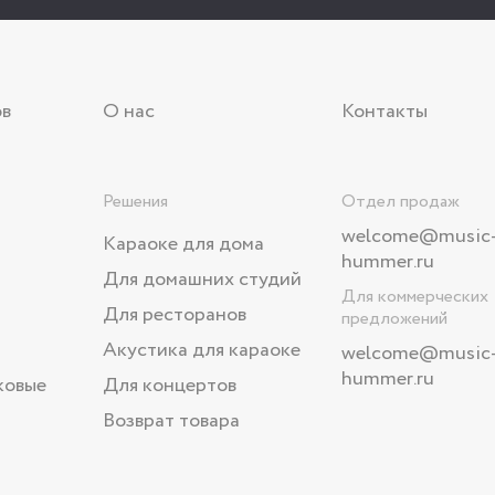
ов
О нас
Контакты
Решения
Отдел продаж
welcome@music
Караоке для дома
hummer.ru
Для домашних студий
Для коммерческих
Для ресторанов
предложений
Акустика для караоке
welcome
@music
hummer.ru
ковые
Для концертов
Возврат товара