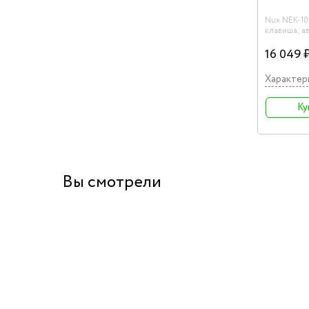
Nux NEK-10
клавиша, а
черный
16 049 
Характер
Ку
Вы смотрели