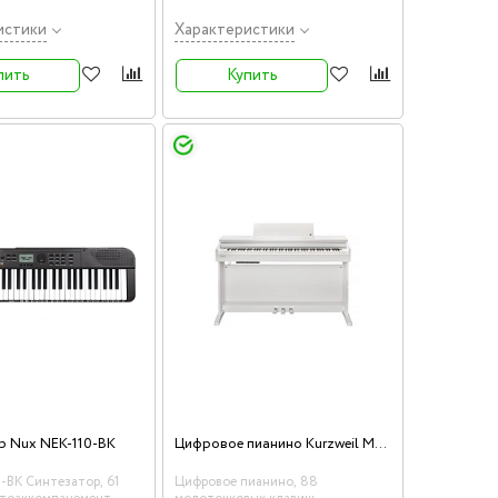
истики
Характеристики
пить
Купить
Цифровое пианино Kurzweil M215 WH
р Nux NEK-110-BK
-BK Синтезатор, 61
Цифровое пианино, 88