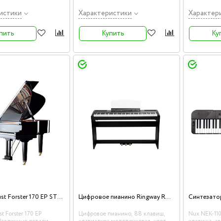
истики
Характеристики
Характер
пить
Купить
Ку
Рояль August Forster 170 EP STUDIO
Цифровое пианино Ringway RP-60 BLK
Синтезато
t Forster 170 EP
Цифровое пианино, 88 клавиш,
Nux NEK-110