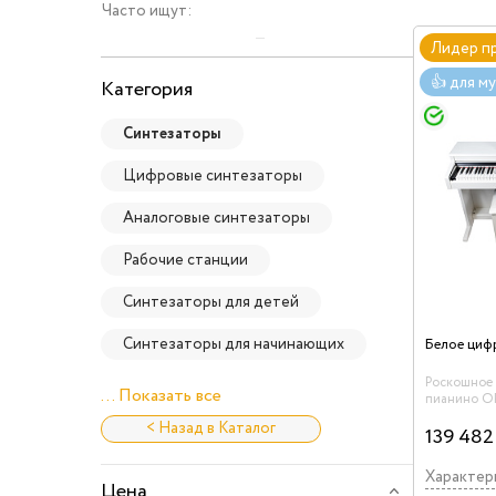
Часто ищут:
Лидер п
👍 для м
Категория
Синтезаторы
Цифровые синтезаторы
Аналоговые синтезаторы
Рабочие станции
Синтезаторы для детей
Синтезаторы для начинающих
Роскошное
... Показать все
пианино O
DP105 отли
< Назад в Каталог
музыкально
139 482
фортепиано
творчества
Характер
очень доро
Цена