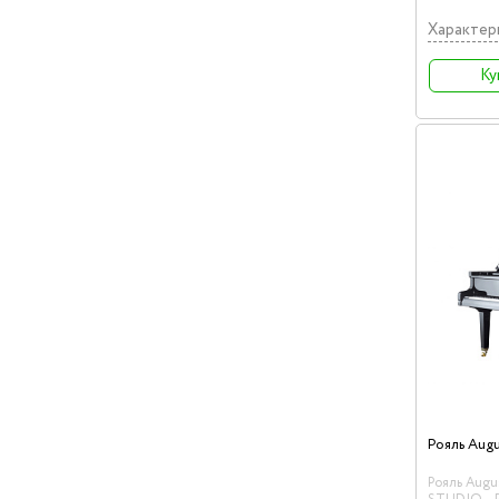
Характер
Ку
Рояль Augus