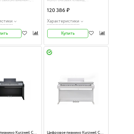
втоаккомпанемент,
молоточковых клавиш,
полифония 256, цвет белый
120 386 ₽
истики
Характеристики
пить
Купить
Цифровое пианино Kurzweil CUP P1 SR
Цифровое пианино Kurzweil CUP E1 WH