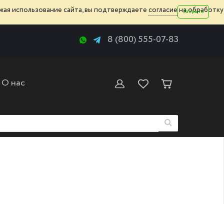
жая использование сайта, вы подтверждаете
согласие
на обработку
Закрыть
8 (800) 555-07-83
О нас