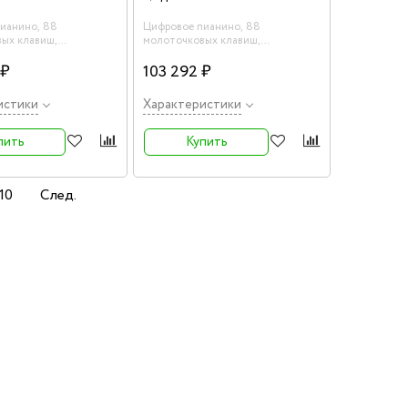
ианино, 88
Цифровое пианино, 88
ых клавиш,
молоточковых клавиш,
256, цвет палисандр
полифония 128, цвет белый
 ₽
103 292 ₽
истики
Характеристики
пить
Купить
10
След.