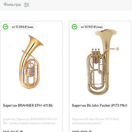
Фильтры
от 11 286 ₽/мес
от 10 901 ₽/мес
Баритон BRAHNER EPH-411 Bb
Баритон Bb John Packer JP173 MkII
Баритон (Эфониум) BRAHNER EPH-411
Баритон Bb John Packer JP173 MkII,
Bb - превосходная модель с хорошими
лакированное золото
интонационными качествами, глубоким,
мягким звучанием. В комплекте -