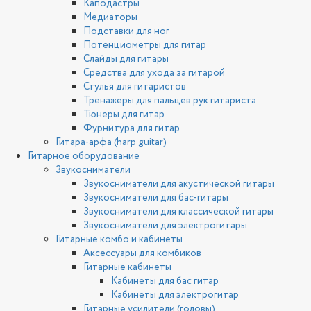
Каподастры
Медиаторы
Подставки для ног
Потенциометры для гитар
Слайды для гитары
Средства для ухода за гитарой
Стулья для гитаристов
Тренажеры для пальцев рук гитариста
Тюнеры для гитар
Фурнитура для гитар
Гитара-арфа (harp guitar)
Гитарное оборудование
Звукосниматели
Звукосниматели для акустической гитары
Звукосниматели для бас-гитары
Звукосниматели для классической гитары
Звукосниматели для электрогитары
Гитарные комбо и кабинеты
Аксессуары для комбиков
Гитарные кабинеты
Кабинеты для бас гитар
Кабинеты для электрогитар
Гитарные усилители (головы)