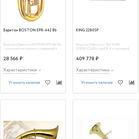
Баритон BOSTON EPR-442 Bb
KING 2280SP
Баритон (Эфониум) BOSTON EPR-442 Bb
Баритон (Эфониум) "Bb" KING
- отличный инструмент с надежной и
2280SP (США) строй В, 4-х помповый.
удобной механикой. В комплекте -
мундштук и универсальный
28 566 ₽
409 778 ₽
облегчённый кейс на колесах.
Характеристики
Характеристики
Уточнить наличие
Уточнить наличие