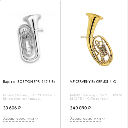
Баритон BOSTON EPR-4421S Bb
V.F.CERVENY Bb CEP 531-4-O
Баритон (Эфониум) BOSTON EPR-4421S
БАРИТОН (Эфониум) "Bb"V.F.CERVENY
Bb - современная модель с
Bb CEP 531-4-O (Пр-во Чехия)
превосходной механикой и ясным,
благородным звучанием. В комплекте -
38 606 ₽
240 890 ₽
мундштук и фирменный кейс.
Характеристики
Характеристики