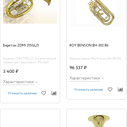
Баритон ZDMI 315GL/3
ROY BENSON BH-302 Bb
Баритон ZDMI 315GL/3 - 3-х вентильный,
Баритон корнет Roy Benson BH-302 Bb
клавиатура с шарнирами "Miniball"
(Германия). Покрытие прозрачный лак.
96 537 ₽
Производство Россия, Санкт-Петербург.
3 400 ₽
Характеристики
Характеристики
Уточнить наличие
Уточнить наличие