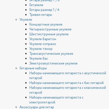
Гитары размер 7 / 8
Гиталеле
Гитары размер 1 / 4
Тревел гитары
Укулеле
Концертные укулеле
Четырехструнные укулеле
Шестиструнные укулеле
Укулеле баритон
Укулеле сопрано
Укулеле тенор
Трансакустические укулеле
Укулеле бас
Электроакустические укулеле
Гитарные наборы
Наборы начинающего гитариста с акустической
гитарой
Наборы начинающего гитариста с бас-гитарой
Наборы начинающего гитариста с классической
гитарой
Наборы начинающего гитариста с
электрогитарой
Аксессуары для гитар