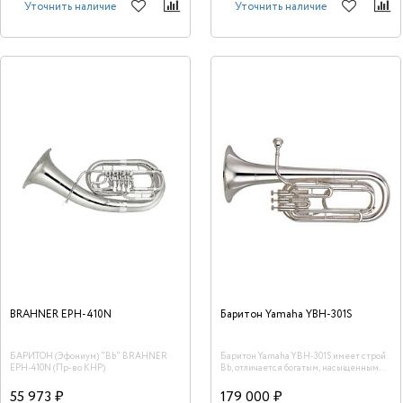
Уточнить наличие
Уточнить наличие
BRAHNER EPH-410N
Баритон Yamaha YBH-301S
БАРИТОН (Эфониум) "Bb" BRAHNER
Баритон Yamaha YBH-301S имеет строй
EPH-410N (Пр-во КНР)
Bb, отличается богатым, насыщенным
звучанием. Обладает хорошими
игровыми качествами и превосходным
55 973 ₽
179 000 ₽