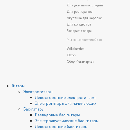
Для домашних студий
Для ресторанов
Акустика для караоке
Для концертов
Возврат товара
Мы на маркетплейсах
Wildberries
Ozon
Сбер Мегамаркет
Гитары
Электрогитары
Левосторонние электрогитары
Электрогитары для начинающих
Бас-гитары
Безладовые бас-гитары
Электроакустические бас-гитары
Левосторонние бас-гитары