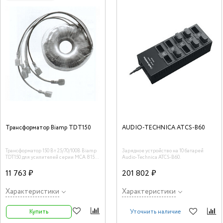
Трансформатор Biamp TDT150
AUDIO-TECHNICA ATCS-B60
Трансформатор 150 Вт 25/70/100В Biamp
Зарядное устройство на 10 батарей
TDT150 для усилителей серии MCA 8150
Audio-Technica ATCS-B60.
(для одного канала).
11 763 ₽
201 802 ₽
Характеристики
Характеристики
Купить
Уточнить наличие