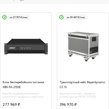
от 27 797 ₽/мес
от 39 697 ₽/мес
Блок бесперебойного питания
Транспортный кейс Beyerdynamic
ABK PA-2193E
CC 13
Блок бесперебойного питания в
Транспортный кейс с зарядным
комплекте с зарядным устройством
устройством для MCW-D 531/533
PA2193B (3 шт) ABK PA-2193E.
Revoluto Beyerdynamic CC 13.
277 969 ₽
396 970 ₽