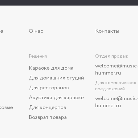
ов
О нас
Контакты
Решения
Отдел продаж
welcome@music
Караоке для дома
hummer.ru
Для домашних студий
Для коммерческих
Для ресторанов
предложений
Акустика для караоке
welcome
@music
hummer.ru
ковые
Для концертов
Возврат товара