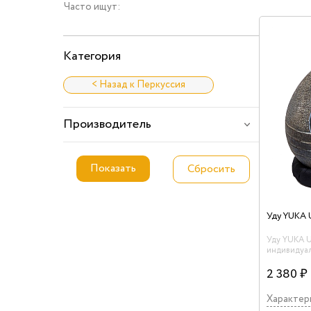
Часто ищут:
Категория
< Назад к Перкуссия
Производитель
Уду YUKA 
Уду YUKA 
индивидуа
Издает сам
"плавающие
2 380 ₽
использова
музыке и в
Характер
музыкальны