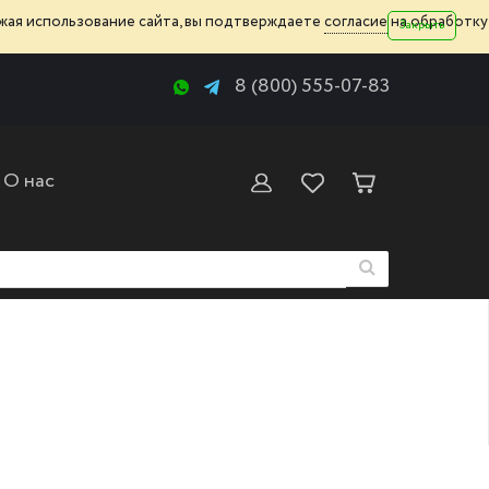
жая использование сайта, вы подтверждаете
согласие
на обработку
Закрыть
8 (800) 555-07-83
О нас