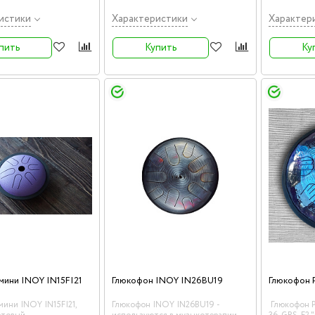
й водоотталкивающей
инструмент
орд -600 с подкладкой
истики
Характеристики
Характер
м на молнии.
пить
Купить
Ку
мини INOY IN15FI21
Глюкофон INOY IN26BU19
ини INOY IN15FI21,
Глюкофон INOY IN26BU19 -
Глюкофон 