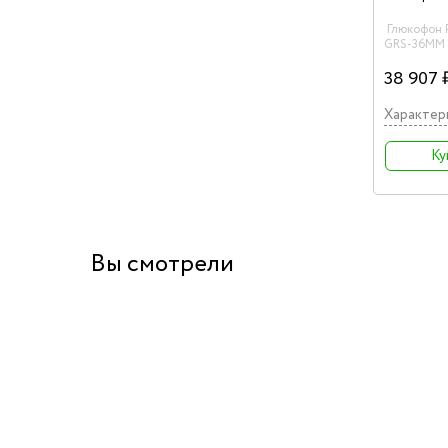
Глюкофон 
GRS-36MM 
обертонов
36см, с па
38 907 
Характер
Ку
Вы смотрели