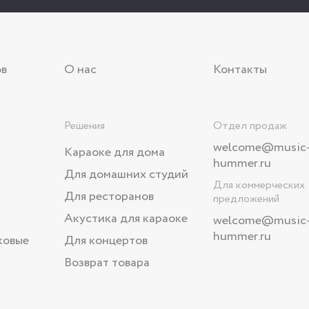
ов
О нас
Контакты
Решения
Отдел продаж
welcome@music
Караоке для дома
hummer.ru
Для домашних студий
Для коммерческих
Для ресторанов
предложений
Акустика для караоке
welcome
@music
hummer.ru
ковые
Для концертов
Возврат товара