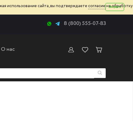
жая использование сайта, вы подтверждаете
согласие
на обработку
Закрыть
8 (800) 555-07-83
О нас