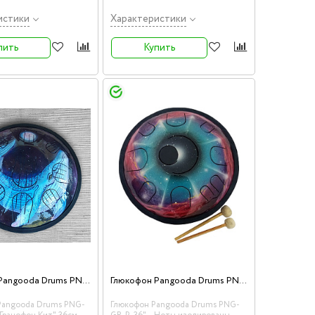
 для медитации.
инструмент для медитации.
истики
Характеристики
пить
Купить
Глюкофон Pangooda Drums PNG-36-GRS-F2 "Гранофон Кит"
Глюкофон Pangooda Drums PNG-GR-P-36"
Pangooda Drums PNG-
Глюкофон Pangooda Drums PNG-