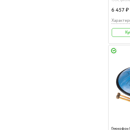
15см, фиол
6 457 ₽
Характер
Ку