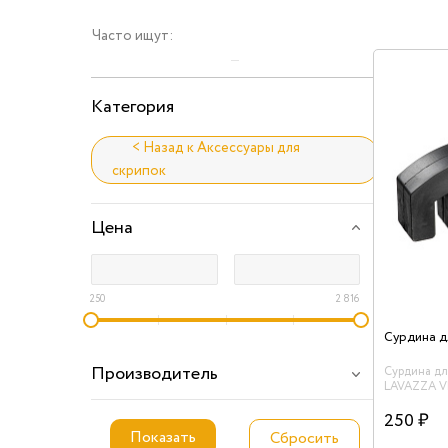
Часто ищут:
Категория
< Назад к Аксессуары для
скрипок
Цена
250
2 816
Производитель
Сурдина д
LAVAZZA VM
материал - 
250 ₽