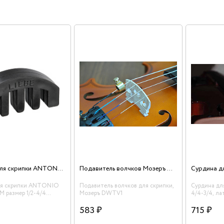
Сурдина для скрипки ANTONIO LAVAZZA VM размер 1/2-4/4
Подавитель волчков Мозеръ DWTV1
ля скрипки ANTONIO
Подавитель волчков для скрипки,
Сурдина дл
 размер 1/2-4/4
Мозеръ DWTV1
4/4-3/4, ла
каучук, цвет - чёрный
583 ₽
715 ₽