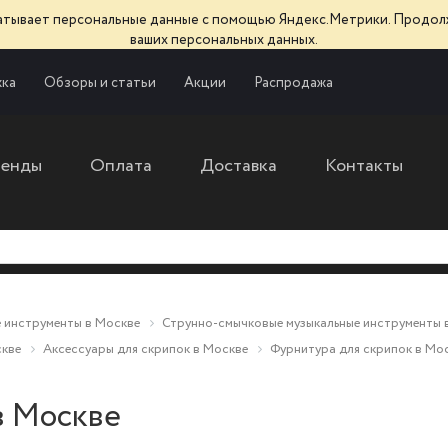
батывает персональные данные с помощью Яндекс.Метрики. Продол
ваших персональных данных.
ка
Обзоры и статьи
Акции
Распродажа
ренды
Оплата
Доставка
Контакты
 инструменты в Москве
Струнно-смычковые музыкальные инструменты 
скве
Аксессуары для скрипок в Москве
Фурнитура для скрипок в Мо
в Москве