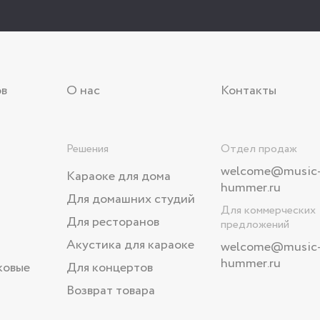
ов
О нас
Контакты
Решения
Отдел продаж
welcome@music
Караоке для дома
hummer.ru
Для домашних студий
Для коммерческих
Для ресторанов
предложений
Акустика для караоке
welcome
@music
hummer.ru
ковые
Для концертов
Возврат товара