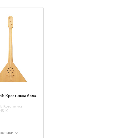
БалалайкерЪ Крестьянка балалайка HS-K
Ъ Крестьянка
 HS-K
истики