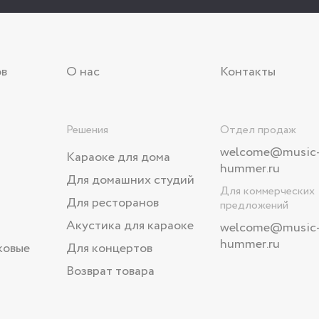
ов
О нас
Контакты
Решения
Отдел продаж
welcome@music
Караоке для дома
hummer.ru
Для домашних студий
Для коммерческих
Для ресторанов
предложений
Акустика для караоке
welcome
@music
hummer.ru
ковые
Для концертов
Возврат товара