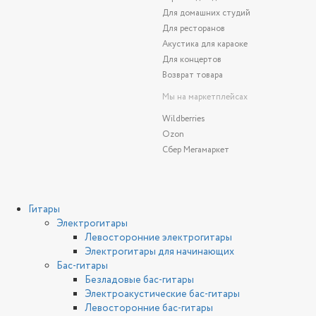
Для домашних студий
Для ресторанов
Акустика для караоке
Для концертов
Возврат товара
Мы на маркетплейсах
Wildberries
Ozon
Сбер Мегамаркет
Гитары
Электрогитары
Левосторонние электрогитары
Электрогитары для начинающих
Бас-гитары
Безладовые бас-гитары
Электроакустические бас-гитары
Левосторонние бас-гитары