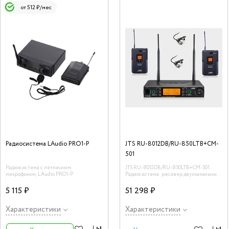
от 512 ₽/мес
Радиосистема LAudio PRO1-P
JTS RU-8012DB/RU-850LTB+CM-
501
Радиосистема с петличным
JTS RU-8012DB/RU-850LTB+CM-501
микрофоном, LAudio PRO1-P
Радиосистема: ресивер двухканальный
+ 2 поясных передатчика
5 115 ₽
51 298 ₽
Характеристики
Характеристики