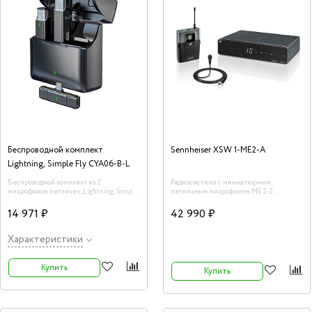
Беспроводной комплект
Sennheiser XSW 1-ME2-A
Lightning, Simple Fly CYA06-B-L
Беспроводной комплект из 2
Радиосистема с миниатюрным
микрофонов петличек, Lightning, Simple
петличным микрофоном ME 2-2
Fly CYA06-B-L
Sennheiser XSW 1-ME2-A.
14 971 ₽
42 990 ₽
Характеристики
Купить
Купить