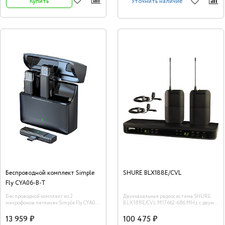
Купить
Уточнить наличие
Беспроводной комплект Simple
SHURE BLX188E/CVL
Fly CYA06-B-T
Беспроводной комплект из 2
Двухканальная радиосистема SHURE
микрофонов петличек Simple Fly CYA06-
BLX188E/CVL M17 662-686 MHz с двумя
B-T, Type-C
петличными микрофонами CVL-B/C
13 959 ₽
100 475 ₽