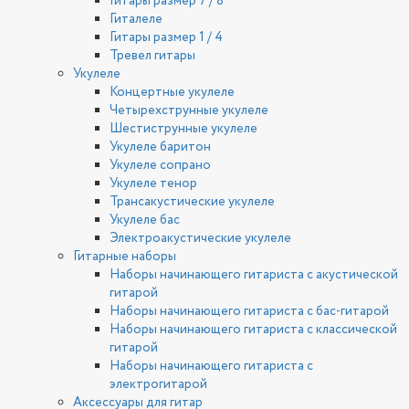
Гитары размер 7 / 8
Гиталеле
Гитары размер 1 / 4
Тревел гитары
Укулеле
Концертные укулеле
Четырехструнные укулеле
Шестиструнные укулеле
Укулеле баритон
Укулеле сопрано
Укулеле тенор
Трансакустические укулеле
Укулеле бас
Электроакустические укулеле
Гитарные наборы
Наборы начинающего гитариста с акустической
гитарой
Наборы начинающего гитариста с бас-гитарой
Наборы начинающего гитариста с классической
гитарой
Наборы начинающего гитариста с
электрогитарой
Аксессуары для гитар