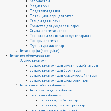
Каподастры
Медиаторы
Подставки для ног
Потенциометры для гитар
Слайды для гитары
Средства для ухода за гитарой
Стулья для гитаристов
Тренажеры для пальцев рук гитариста
Тюнеры для гитар
Фурнитура для гитар
Гитара-арфа (harp guitar)
Гитарное оборудование
Звукосниматели
Звукосниматели для акустической гитары
Звукосниматели для бас-гитары
Звукосниматели для классической гитары
Звукосниматели для электрогитары
Гитарные комбо и кабинеты
Аксессуары для комбиков
Гитарные кабинеты
Кабинеты для бас гитар
Кабинеты для электрогитар
Гитарные усилители (головы)