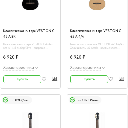
Классическая гитара VESTON C-
Классическая гитара VESTON C-
45 A BK
45 A 4/4
Классическая гитара VESTON C-45A -
Гитара классическая VESTON C-45 A 4/4 -
отличный выбор! Эта недорогая
Отличительной особенностью этого
классическая гитара подойдет, если вы
инструмента является гриф с
решили купить гитару для ребенка, или
анкерным стержнем, который поможет
6 920 ₽
6 920 ₽
сделать музыкальный подарок себе или
вам регулировать высоту струн для
друзьям.
удобства игры.
Характеристики
Характеристики
Купить
Купить
от 891 ₽/мес
от 1 028 ₽/мес