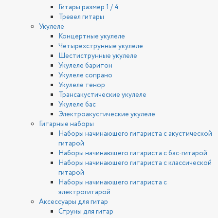
Гитары размер 1 / 4
Тревел гитары
Укулеле
Концертные укулеле
Четырехструнные укулеле
Шестиструнные укулеле
Укулеле баритон
Укулеле сопрано
Укулеле тенор
Трансакустические укулеле
Укулеле бас
Электроакустические укулеле
Гитарные наборы
Наборы начинающего гитариста с акустической
гитарой
Наборы начинающего гитариста с бас-гитарой
Наборы начинающего гитариста с классической
гитарой
Наборы начинающего гитариста с
электрогитарой
Аксессуары для гитар
Струны для гитар