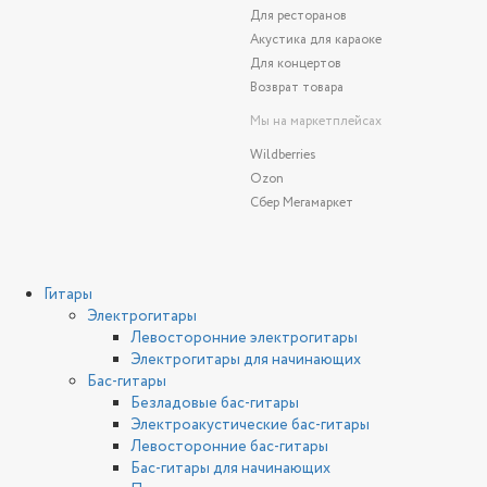
Для ресторанов
Акустика для караоке
Для концертов
Возврат товара
Мы на маркетплейсах
Wildberries
Ozon
Сбер Мегамаркет
Гитары
Электрогитары
Левосторонние электрогитары
Электрогитары для начинающих
Бас-гитары
Безладовые бас-гитары
Электроакустические бас-гитары
Левосторонние бас-гитары
Бас-гитары для начинающих