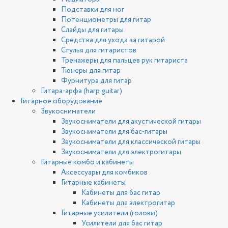
Подставки для ног
Потенциометры для гитар
Слайды для гитары
Средства для ухода за гитарой
Стулья для гитаристов
Тренажеры для пальцев рук гитариста
Тюнеры для гитар
Фурнитура для гитар
Гитара-арфа (harp guitar)
Гитарное оборудование
Звукосниматели
Звукосниматели для акустической гитары
Звукосниматели для бас-гитары
Звукосниматели для классической гитары
Звукосниматели для электрогитары
Гитарные комбо и кабинеты
Аксессуары для комбиков
Гитарные кабинеты
Кабинеты для бас гитар
Кабинеты для электрогитар
Гитарные усилители (головы)
Усилители для бас гитар