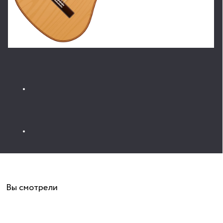
Информация для покупателей классических гитар для
начинающих в Москве
✔ Выбрать и купить классическую гитару для начинающих
в Москве в интернет-магазине вам поможет информация по
бренду, верхней и нижней деке, материалу грифа и накладки
грифа, кол-ву ладов, мензуре и другим характеристикам в
каталоге товаров.
✔ Доставка по Москву осуществляется нашим курьером, по
России отправляем курьерской услугой СДЭК, ПЭК и пр..
Подробную информацию об услуге, условиях и стоимости
можно посмотреть на этой странице.
✔ Мы продаем классические гитары для начинающих в рассрочку
или в беспроцентный кредит от сервиса «Покупай со Сбером»
✔ Действует официальная гарантия производителя
Вы смотрели