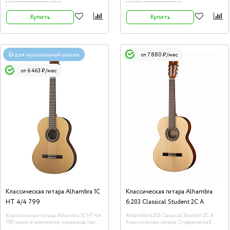
Купить
Купить
👍 для музыкальной школы
от 7 880 ₽/мес
от 6 463 ₽/мес
Классическая гитара Alhambra 1C
Классическая гитара Alhambra
HT 4/4 799
6.203 Classical Student 2C A
Классическая гитара Alhambra 1C HT 4/4
Alhambra 6.203 Classical Student 2C A
799, чехол в комплекте, производство
Классическая гитара. Студенческий
Испания.
инструмент с мощным звучанием и