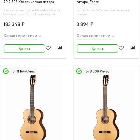
7P 2.303 Классическая гитара
гитара, Fante
Классическая гитара Alhambra Classical
Fante FT-C-B39-Yellow Классическая
Conservatory 7P 2.303. Производство
гитара
Испания
183 348 ₽
3 894 ₽
Характеристики
Характеристики
Купить
Купить
от 11 164 ₽/мес
от 8 800 ₽/мес