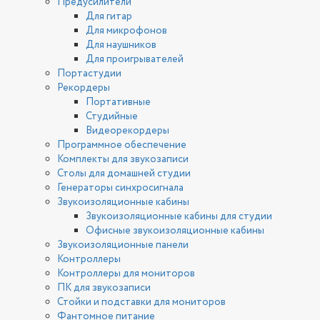
Предусилители
Для гитар
Для микрофонов
Для наушников
Для проигрывателей
Портастудии
Рекордеры
Портативные
Студийные
Видеорекордеры
Программное обеспечение
Комплекты для звукозаписи
Столы для домашней студии
Генераторы синхросигнала
Звукоизоляционные кабины
Звукоизоляционные кабины для студии
Офисные звукоизоляционные кабины
Звукоизоляционные панели
Контроллеры
Контроллеры для мониторов
ПК для звукозаписи
Стойки и подставки для мониторов
Фантомное питание