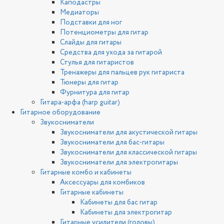
Каподастры
Медиаторы
Подставки для ног
Потенциометры для гитар
Слайды для гитары
Средства для ухода за гитарой
Стулья для гитаристов
Тренажеры для пальцев рук гитариста
Тюнеры для гитар
Фурнитура для гитар
Гитара-арфа (harp guitar)
Гитарное оборудование
Звукосниматели
Звукосниматели для акустической гитары
Звукосниматели для бас-гитары
Звукосниматели для классической гитары
Звукосниматели для электрогитары
Гитарные комбо и кабинеты
Аксессуары для комбиков
Гитарные кабинеты
Кабинеты для бас гитар
Кабинеты для электрогитар
Гитарные усилители (головы)