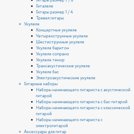
Гитары размер 7 / 8
Гиталеле
Гитары размер 1 / 4
Тревел гитары
Укулеле
Концертные укулеле
Четырехструнные укулеле
Шестиструнные укулеле
Укулеле баритон
Укулеле сопрано
Укулеле тенор
Трансакустические укулеле
Укулеле бас
Электроакустические укулеле
Гитарные наборы
Наборы начинающего гитариста с акустической
гитарой
Наборы начинающего гитариста с бас-гитарой
Наборы начинающего гитариста с классической
гитарой
Наборы начинающего гитариста с
электрогитарой
Аксессуары для гитар