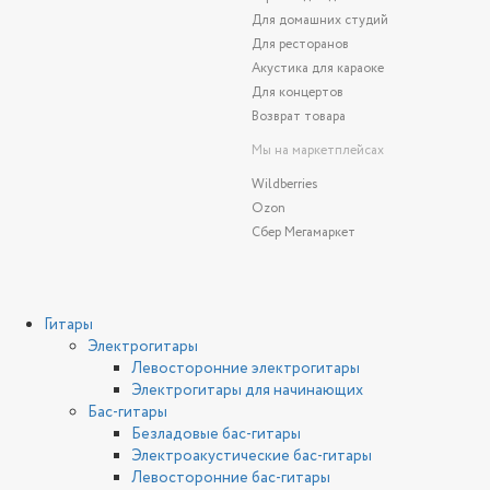
Для домашних студий
Для ресторанов
Акустика для караоке
Для концертов
Возврат товара
Мы на маркетплейсах
Wildberries
Ozon
Сбер Мегамаркет
Гитары
Электрогитары
Левосторонние электрогитары
Электрогитары для начинающих
Бас-гитары
Безладовые бас-гитары
Электроакустические бас-гитары
Левосторонние бас-гитары