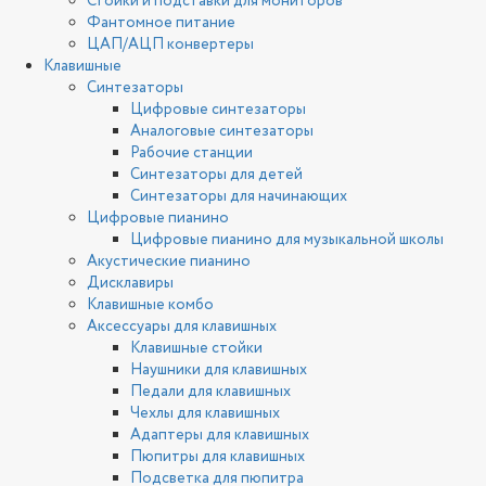
Стойки и подставки для мониторов
Фантомное питание
ЦАП/АЦП конвертеры
Клавишные
Синтезаторы
Цифровые синтезаторы
Аналоговые синтезаторы
Рабочие станции
Синтезаторы для детей
Синтезаторы для начинающих
Цифровые пианино
Цифровые пианино для музыкальной школы
Акустические пианино
Дисклавиры
Клавишные комбо
Аксессуары для клавишных
Клавишные стойки
Наушники для клавишных
Педали для клавишных
Чехлы для клавишных
Адаптеры для клавишных
Пюпитры для клавишных
Подсветка для пюпитра