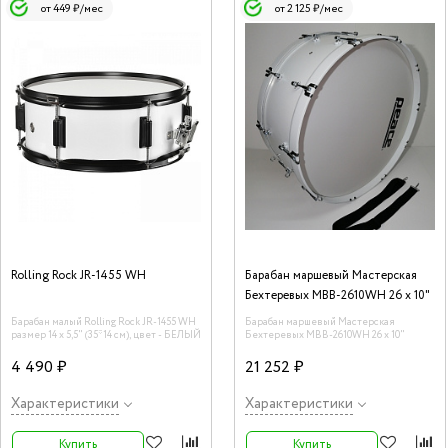
от 449 ₽/мес
от 2 125 ₽/мес
Rolling Rock JR-1455 WH
Барабан маршевый Мастерская
Бехтеревых MBB-2610WH 26 х 10"
Барабан малый Rolling Rock JR-1455 WH
Барабан маршевый Мастерская
размер 14 х 5,5" (35*14 см), цвет - БЕЛЫЙ
Бехтеревых MBB-2610WH 26 х 10"
4 490 ₽
21 252 ₽
Характеристики
Характеристики
Купить
Купить