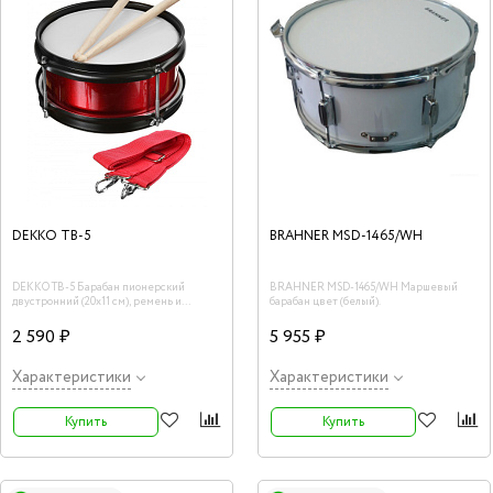
DEKKO TB-5
BRAHNER MSD-1465/WH
DEKKO TB-5 Барабан пионерский
BRAHNER MSD-1465/WH Маршевый
двустронний (20х11 см), ремень и
барабан цвет (белый).
палочки в комплекте
2 590 ₽
5 955 ₽
Характеристики
Характеристики
Купить
Купить