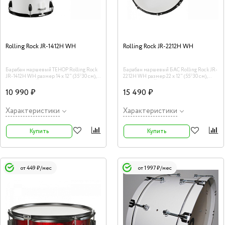
Rolling Rock JR-1412H WH
Rolling Rock JR-2212H WH
Барабан маршевый ТЕНОР Rolling Rock
Барабан маршевый БАС Rolling Rock JR-
JR-1412H WH размер 14 х 12" (35*30 см),
2212H WH размер 22 х 12" (55*30 см),
цвет - БЕЛЫЙ
цвет - БЕЛЫЙ
10 990 ₽
15 490 ₽
Характеристики
Характеристики
Купить
Купить
от 449 ₽/мес
от 1 997 ₽/мес