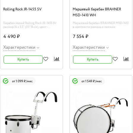
Rolling Rock JR-1455 SV
Маршевый барабан BRAHNER
MSD-1410 WH
Барабан малый Rolling Rock JR-1455 SV
Маршевый барабан BRAHNER MSD-1410
размер 14 х 5,5" (35*14 см), цвет -
в комплекте ремень и палочки
СЕРЕБРИСТЫЙ
4 490 ₽
7 554 ₽
Характеристики
Характеристики
Купить
Купить
от 1 099 ₽/мес
от 1 549 ₽/мес