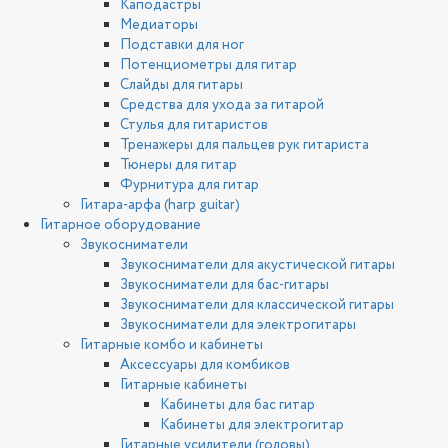
Каподастры
Медиаторы
Подставки для ног
Потенциометры для гитар
Слайды для гитары
Средства для ухода за гитарой
Стулья для гитаристов
Тренажеры для пальцев рук гитариста
Тюнеры для гитар
Фурнитура для гитар
Гитара-арфа (harp guitar)
Гитарное оборудование
Звукосниматели
Звукосниматели для акустической гитары
Звукосниматели для бас-гитары
Звукосниматели для классической гитары
Звукосниматели для электрогитары
Гитарные комбо и кабинеты
Аксессуары для комбиков
Гитарные кабинеты
Кабинеты для бас гитар
Кабинеты для электрогитар
Гитарные усилители (головы)