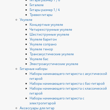
Гитары размер 7 / 8
Гиталеле
Гитары размер 1 / 4
Тревел гитары
Укулеле
Концертные укулеле
Четырехструнные укулеле
Шестиструнные укулеле
Укулеле баритон
Укулеле сопрано
Укулеле тенор
Трансакустические укулеле
Укулеле бас
Электроакустические укулеле
Гитарные наборы
Наборы начинающего гитариста с акустической
гитарой
Наборы начинающего гитариста с бас-гитарой
Наборы начинающего гитариста с классической
гитарой
Наборы начинающего гитариста с
электрогитарой
Аксессуары для гитар