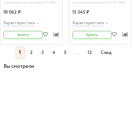
с креплением на плечи Fleet FLT-MBH-
с креплением на плечи Fleet FLT-MBH-
2614 - Крепление на плечи в комплекте.
2214 - Размеры: 22"х14". Крепление на
Барабанные палочки в комплекте.
плечи в комплекте.
18 062 ₽
15 345 ₽
Характеристики
Характеристики
Купить
Купить
1
2
3
4
5
...
12
След.
Вы смотрели