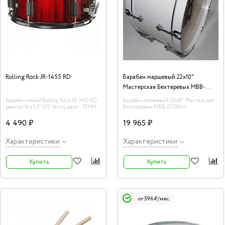
Rolling Rock JR-1455 RD
Барабан маршевый 22х10"
Мастерская Бехтеревых MBB-
2210WH
Барабан малый Rolling Rock JR-1455 RD
Барабан маршевый 22х10" Мастерская
размер 14 х 5,5" (35*14 см), цвет - ТЁМНО
Бехтеревых MBB-2210WH
КРАСНЫЙ
4 490 ₽
19 965 ₽
Характеристики
Характеристики
Купить
Купить
от 596 ₽/мес