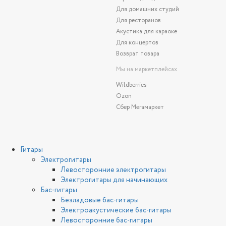
Для домашних студий
Для ресторанов
Акустика для караоке
Для концертов
Возврат товара
Мы на маркетплейсах
Wildberries
Ozon
Сбер Мегамаркет
Гитары
Электрогитары
Левосторонние электрогитары
Электрогитары для начинающих
Бас-гитары
Безладовые бас-гитары
Электроакустические бас-гитары
Левосторонние бас-гитары