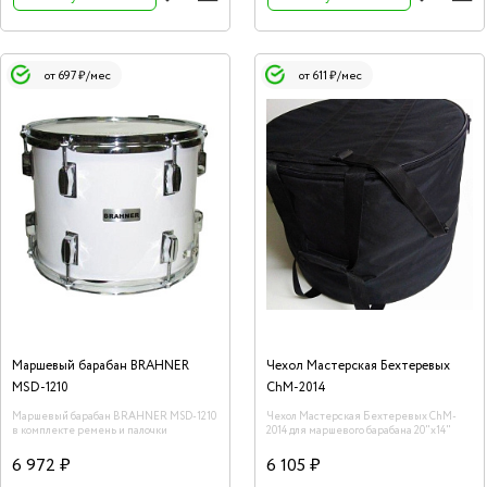
от 697 ₽/мес
от 611 ₽/мес
Маршевый барабан BRAHNER
Чехол Мастерская Бехтеревых
MSD-1210
ChM-2014
Маршевый барабан BRAHNER MSD-1210
Чехол Мастерская Бехтеревых ChM-
в комплекте ремень и палочки
2014 для маршевого барабана 20"х14"
6 972 ₽
6 105 ₽