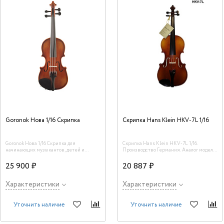
кейс.
Goronok Нова 1/16 Скрипка
Скрипка Hans Klein HKV-7L 1/16
Goronok Нова 1/16 Скрипка для
Скрипка Hans Klein HKV-7L 1/16.
начинающих музыкантов, детей и
Производство Германия. Аналог модели
взрослых, а также учащихся
HKV-5
музыкальных школ на протяжении
25 900 ₽
20 887 ₽
полного учебного цикла
Характеристики
Характеристики
Уточнить наличие
Уточнить наличие