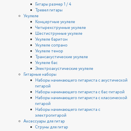
Гитары размер 1 / 4
Тревел гитары
Укулеле
Концертные укулеле
Четырехструнные укулеле
Шестиструнные укулеле
Укулеле баритон
Укулеле сопрано
Укулеле тенор
Трансакустические укулеле
Укулеле бас
Электроакустические укулеле
Гитарные наборы
Наборы начинающего гитариста с акустической
гитарой
Наборы начинающего гитариста с бас-гитарой
Наборы начинающего гитариста с классической
гитарой
Наборы начинающего гитариста с
электрогитарой
Аксессуары для гитар
Струны для гитар