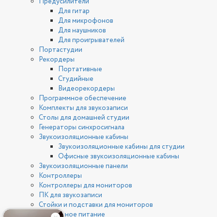
Предусилители
Для гитар
Для микрофонов
Для наушников
Для проигрывателей
Портастудии
Рекордеры
Портативные
Студийные
Видеорекордеры
Программное обеспечение
Комплекты для звукозаписи
Столы для домашней студии
Генераторы синхросигнала
Звукоизоляционные кабины
Звукоизоляционные кабины для студии
Офисные звукоизоляционные кабины
Звукоизоляционные панели
Контроллеры
Контроллеры для мониторов
ПК для звукозаписи
Стойки и подставки для мониторов
Фантомное питание