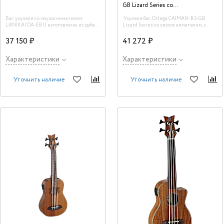
GB Lizard Series со
звукоснимателем
Бас укулеле со звукоснимателем
Укулеле бас Ortega CAIMAN-BS-GB
LANIKAI OA-EBU изготовлены из дуба -
Lizard Series со звукоснимателем, с
древесины очень прочной и красивой.
ладами, с вырезом, с чехлом.
37 150 ₽
41 272 ₽
Характеристики
Характеристики
Уточнить наличие
Уточнить наличие