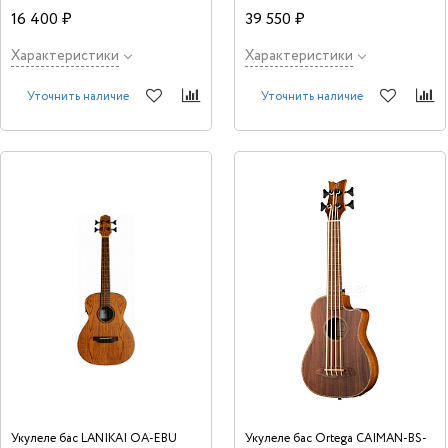
Звукоснимателем, 30 дюймов, чехол в
красного дерева - самой популярной
комплекте.
древесины, используемой в
16 400 ₽
39 550 ₽
производстве укулеле.
Характеристики
Характеристики
Уточнить наличие
Уточнить наличие
Укулеле бас LANIKAI OA-EBU
Укулеле бас Ortega CAIMAN-BS-