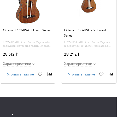
Ortega LIZZY-BS-GB Lizard Series
Ortega LIZZY-BSFL-GB Lizard
Series
LIZZY-BS-GB Lizard Series Укулеле бас
LIZZY-BSFL-GB Lizard Series Укулеле
со звукоснимателем, с ладами, с чехлом,
бас со звукоснимателем, без ладов, с
Ortega.
чехлом, Ortega.
28 512 ₽
28 292 ₽
Характеристики
Характеристики
Уточнить наличие
Уточнить наличие
Информация для покупателей укулеле бас в Москве
✔ Выбрать и купить укулеле бас в Москве в интернет-магазине