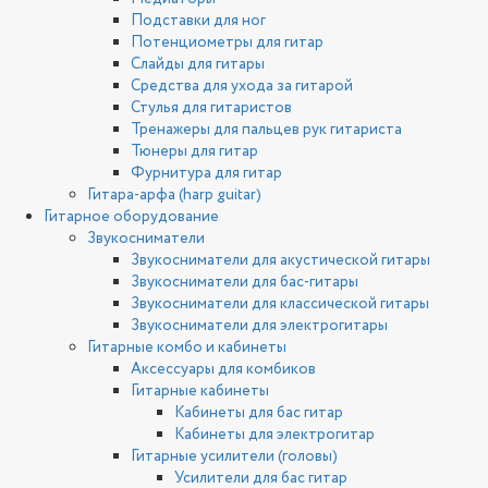
Подставки для ног
Потенциометры для гитар
Слайды для гитары
Средства для ухода за гитарой
Стулья для гитаристов
Тренажеры для пальцев рук гитариста
Тюнеры для гитар
Фурнитура для гитар
Гитара-арфа (harp guitar)
Гитарное оборудование
Звукосниматели
Звукосниматели для акустической гитары
Звукосниматели для бас-гитары
Звукосниматели для классической гитары
Звукосниматели для электрогитары
Гитарные комбо и кабинеты
Аксессуары для комбиков
Гитарные кабинеты
Кабинеты для бас гитар
Кабинеты для электрогитар
Гитарные усилители (головы)
Усилители для бас гитар