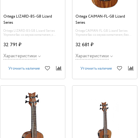
Ortega LIZARD-BS-GB Lizard
Ortega CAIMAN-FL-GB Lizard
Series
Series
Ortega LIZARD-BS-GB Lizard Series
Ortega CAIMAN-FL-GB Lizard Series
Укулеле бас со звукоснимателем, с
Укулеле бас со звукоснимателем, без
чехлом.
ладов, с вырезом, с чехлом.
32 791 ₽
32 681 ₽
Характеристики
Характеристики
Уточнить наличие
Уточнить наличие