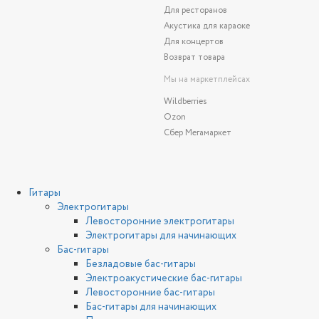
Для ресторанов
Акустика для караоке
Для концертов
Возврат товара
Мы на маркетплейсах
Wildberries
Ozon
Сбер Мегамаркет
Гитары
Электрогитары
Левосторонние электрогитары
Электрогитары для начинающих
Бас-гитары
Безладовые бас-гитары
Электроакустические бас-гитары
Левосторонние бас-гитары
Бас-гитары для начинающих