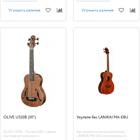
Уточнить наличие
Уточнить наличие
OLIVE U520B (30")
Укулеле бас LANIKAI MA-EBU
OLIVE U520B - Укулеле БАС с эфами
Бас укулеле со звукоснимателем
электроакустическая со
LANIKAI MA-EBU изготовлены из