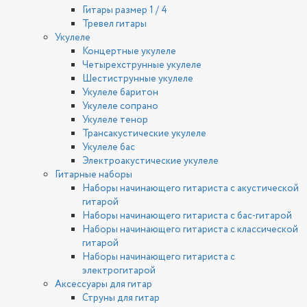
Гитары размер 1 / 4
Тревел гитары
Укулеле
Концертные укулеле
Четырехструнные укулеле
Шестиструнные укулеле
Укулеле баритон
Укулеле сопрано
Укулеле тенор
Трансакустические укулеле
Укулеле бас
Электроакустические укулеле
Гитарные наборы
Наборы начинающего гитариста с акустической
гитарой
Наборы начинающего гитариста с бас-гитарой
Наборы начинающего гитариста с классической
гитарой
Наборы начинающего гитариста с
электрогитарой
Аксессуары для гитар
Струны для гитар