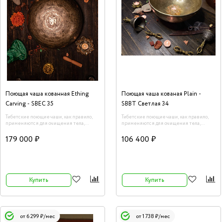
Поющая чаша кованная Ething
Поющая чаша кованая Plain -
Carving - SBEC 35
SBBT Светлая 34
Тибетские поющие чаши, как правило,
Тибетские поющие чаши, как правило,
применяются для очищения тела,
применяются для очищения тела,
пространства, сознания и даже
пространства, сознания и даже
предметов от негативной энергии.
предметов от негативной энергии.
179 000 ₽
106 400 ₽
Воздействие данного инструмента на
Воздействие данного инструмента на
человеческий организм описано в
человеческий организм описано в
терминах науки. Каждая чаша обладает
терминах науки. Каждая чаша обладает
уникальной и широкой гаммой звучания.
уникальной и широкой гаммой звучания.
Купить
Купить
от 6 299 ₽/мес
от 1 738 ₽/мес