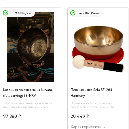
от 9 738 ₽/мес
от 2 045 ₽/мес
Кованная поющая чаша Nirvana
Поющая чаша Sela SE-264
(full carving) SB-NRV
Harmony
Тибетские поющие чаши, как правило,
Поющая чаша 22 см, с кольцом-
применяются для очищения тела,
подставкой и стиком, Sela SE-264
пространства, сознания и даже
Harmony
предметов от негативной энергии.
97 380 ₽
20 449 ₽
Воздействие данного инструмента на
человеческий организм описано в
терминах науки. Каждая чаша обладает
Характеристики