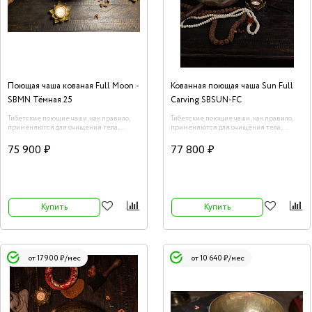
Поющая чаша кованая Full Moon -
Кованная поющая чаша Sun Full
SBMN Тёмная 25
Carving SBSUN-FC
Тибетские поющие чаши, как правило,
Тибетские поющие чаши, как правило,
применяются для очищения тела,
применяются для очищения тела,
пространства, сознания и даже
пространства, сознания и даже
предметов от негативной энергии.
предметов от негативной энергии.
75 900 ₽
77 800 ₽
Воздействие данного инструмента на
Воздействие данного инструмента на
человеческий организм описано в
человеческий организм описано в
терминах науки. Каждая чаша обладает
терминах науки. Каждая чаша обладает
уникальной и широкой гаммой звучания.
уникальной и широкой гаммой звучания.
Купить
Купить
от 17 900 ₽/мес
от 10 640 ₽/мес