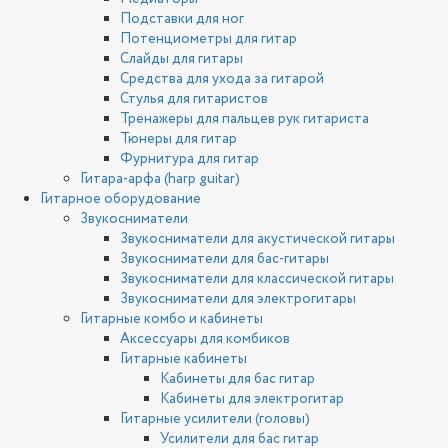
Подставки для ног
Потенциометры для гитар
Слайды для гитары
Средства для ухода за гитарой
Стулья для гитаристов
Тренажеры для пальцев рук гитариста
Тюнеры для гитар
Фурнитура для гитар
Гитара-арфа (harp guitar)
Гитарное оборудование
Звукосниматели
Звукосниматели для акустической гитары
Звукосниматели для бас-гитары
Звукосниматели для классической гитары
Звукосниматели для электрогитары
Гитарные комбо и кабинеты
Аксессуары для комбиков
Гитарные кабинеты
Кабинеты для бас гитар
Кабинеты для электрогитар
Гитарные усилители (головы)
Усилители для бас гитар