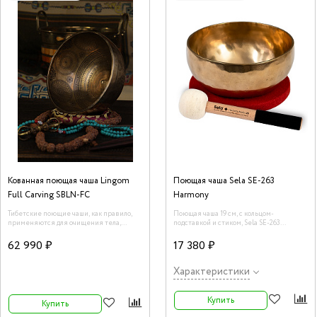
Кованная поющая чаша Lingom
Поющая чаша Sela SE-263
Full Carving SBLN-FC
Harmony
Тибетские поющие чаши, как правило,
Поющая чаша 19 см, с кольцом-
применяются для очищения тела,
подставкой и стиком, Sela SE-263
пространства, сознания и даже
Harmony
предметов от негативной энергии.
62 990 ₽
17 380 ₽
Воздействие данного инструмента на
человеческий организм описано в
терминах науки. Каждая чаша обладает
Характеристики
уникальной и широкой гаммой звучания.
Купить
Купить