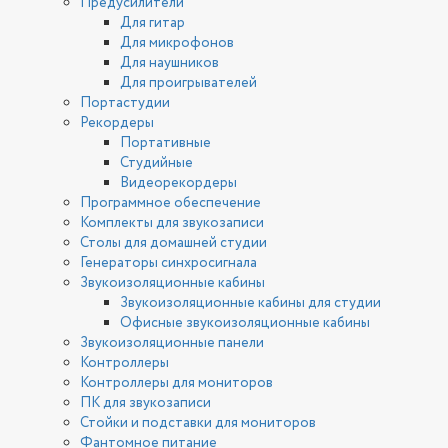
Предусилители
Для гитар
Для микрофонов
Для наушников
Для проигрывателей
Портастудии
Рекордеры
Портативные
Студийные
Видеорекордеры
Программное обеспечение
Комплекты для звукозаписи
Столы для домашней студии
Генераторы синхросигнала
Звукоизоляционные кабины
Звукоизоляционные кабины для студии
Офисные звукоизоляционные кабины
Звукоизоляционные панели
Контроллеры
Контроллеры для мониторов
ПК для звукозаписи
Стойки и подставки для мониторов
Фантомное питание