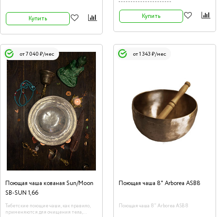
уникальной и широкой гаммой звучания.
Купить
Купить
от 7 040 ₽/мес
от 1 343 ₽/мес
Поющая чаша кованая Sun/Moon
Поющая чаша 8" Arborea ASB8
SB-SUN 1,66
Тибетские поющие чаши, как правило,
Поющая чаша 8" Arborea ASB8
применяются для очищения тела,