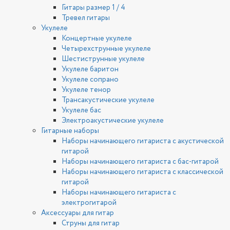
Гитары размер 1 / 4
Тревел гитары
Укулеле
Концертные укулеле
Четырехструнные укулеле
Шестиструнные укулеле
Укулеле баритон
Укулеле сопрано
Укулеле тенор
Трансакустические укулеле
Укулеле бас
Электроакустические укулеле
Гитарные наборы
Наборы начинающего гитариста с акустической
гитарой
Наборы начинающего гитариста с бас-гитарой
Наборы начинающего гитариста с классической
гитарой
Наборы начинающего гитариста с
электрогитарой
Аксессуары для гитар
Струны для гитар