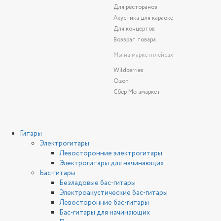
Для ресторанов
Акустика для караоке
Для концертов
Возврат товара
Мы на маркетплейсах
Wildberries
Ozon
Сбер Мегамаркет
Гитары
Электрогитары
Левосторонние электрогитары
Электрогитары для начинающих
Бас-гитары
Безладовые бас-гитары
Электроакустические бас-гитары
Левосторонние бас-гитары
Бас-гитары для начинающих