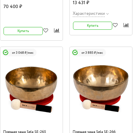
пространства, сознания и даже
13 431 ₽
предметов от негативной энергии.
70 400 ₽
Воздействие данного инструмента на
человеческий организм описано в
Характеристики
терминах науки. Каждая чаша обладает
уникальной и широкой гаммой звучания.
Купить
Купить
от 3 068 ₽/мес
от 3 885 ₽/мес
Поющая чаша Sela SE-265
Поющая чаша Sela SE-266