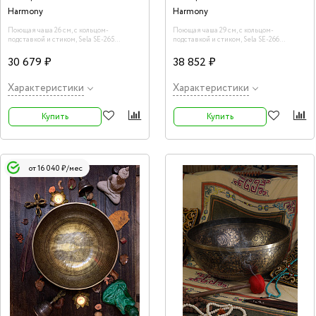
Harmony
Harmony
Поющая чаша 26 см, с кольцом-
Поющая чаша 29 см, с кольцом-
подставкой и стиком, Sela SE-265
подставкой и стиком, Sela SE-266
Harmony
Harmony
30 679 ₽
38 852 ₽
Характеристики
Характеристики
Купить
Купить
от 16 040 ₽/мес