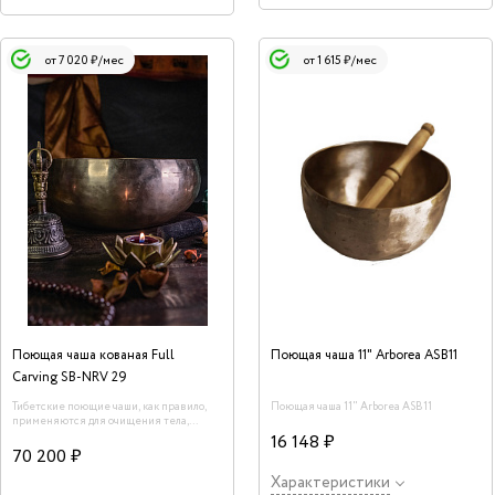
от 7 020 ₽/мес
от 1 615 ₽/мес
Поющая чаша кованая Full
Поющая чаша 11" Arborea ASB11
Carving SB-NRV 29
Тибетские поющие чаши, как правило,
Поющая чаша 11" Arborea ASB11
применяются для очищения тела,
пространства, сознания и даже
16 148 ₽
предметов от негативной энергии.
70 200 ₽
Воздействие данного инструмента на
человеческий организм описано в
Характеристики
терминах науки. Каждая чаша обладает