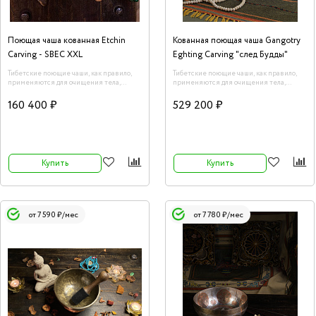
Поющая чаша кованная Etchin
Кованная поющая чаша Gangotry
Carving - SBEC XXL
Eghting Carving "след Будды"
Тибетские поющие чаши, как правило,
Тибетские поющие чаши, как правило,
применяются для очищения тела,
применяются для очищения тела,
пространства, сознания и даже
пространства, сознания и даже
предметов от негативной энергии.
предметов от негативной энергии.
160 400 ₽
529 200 ₽
Воздействие данного инструмента на
Воздействие данного инструмента на
человеческий организм описано в
человеческий организм описано в
терминах науки. Каждая чаша обладает
терминах науки. Каждая чаша обладает
уникальной и широкой гаммой звучания.
уникальной и широкой гаммой звучания.
Купить
Купить
от 7 590 ₽/мес
от 7 780 ₽/мес