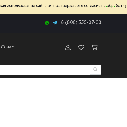
жая использование сайта, вы подтверждаете
согласие
на обработку
Закрыть
8 (800) 555-07-83
О нас