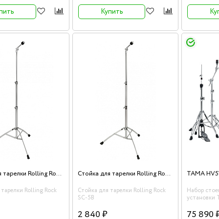
пить
Купить
Ку
Стойка для тарелки Rolling Rock SC-5A
Стойка для тарелки Rolling Rock SC-5B
 тарелки Rolling Rock
Стойка для тарелки Rolling Rock
Набор стое
SC-5B
установки
Cobra 600 H
2 840 ₽
75 890 