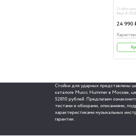
Стойка для
Pearl B-10
держатель
24 990 
Характер
Ку
Стойки для ударных представлены ш
каталоге Music Hummer в Москве, це
52810 рублей. Предлагаем ознакомит
тестами и обзорами, описаниями, по
характеристиками музыкальных инстр
гарантии.