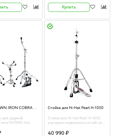
пить
Купить
TAMA HV5WN IRON COBRA 600 HARDWARE KIT набор стоек для ударной установки
Стойка для Hi-Hat Pearl H-1050
к для ударной
Стойка для Hi-Hat Pearl H-1050,
 Tama HV5WN Iron
улучшена подвижность в хай-хэт
ardware Kit.
компрессии и отдача
₽
40 990 ₽