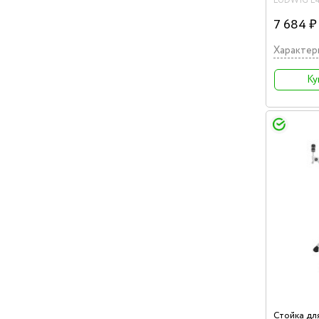
LUDWIG L
7 684 ₽
Характер
Ку