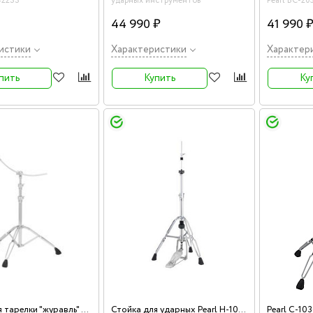
422SS
ударных инструментов
Pearl BC-20
44 990 ₽
41 990 
истики
Характеристики
Характер
пить
Купить
Ку
Стойка для тарелки "журавль" Pearl B-1030C
Стойка для ударных Pearl H-1030
Pearl C-10