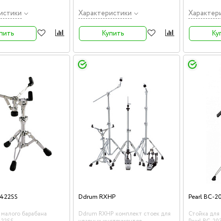
истики
Характеристики
Характер
пить
Купить
Ку
422SS
Ddrum RXHP
Pearl BC-2
 малого барабана
Ddrum RXHP комплект стоек для
Стойка для