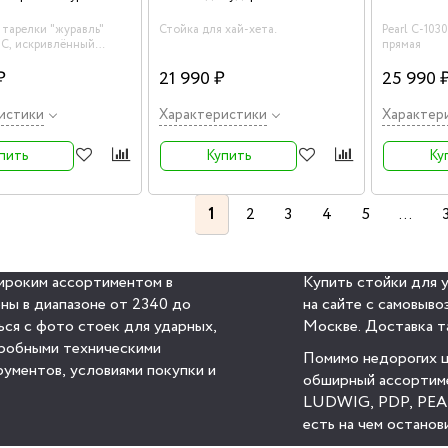
 тарелки "журавль"
Стойка для хай-хета.
Pearl C-103
30C, искривлённый
прямая
₽
21 990 ₽
25 990 
истики
Характеристики
Характер
пить
Купить
Ку
1
2
3
4
5
...
ироким ассортиментом в
Купить стойки для 
ны в диапазоне от 2340 до
на сайте с самовыво
ься с фото стоек для ударных,
Москве. Доставка т
дробными техническими
Помимо недорогих ц
ументов, условиями покупки и
обширный ассортиме
LUDWIG, PDP, PEAR
есть на чем останов