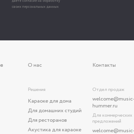
даёте согласие на обработку
своих персональных данных
ов
О нас
Контакты
Решения
Отдел продаж
welcome@music
Караоке для дома
hummer.ru
Для домашних студий
Для коммерческих
Для ресторанов
предложений
Акустика для караоке
welcome
@music