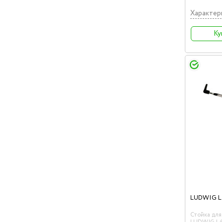
Характер
Ку
LUDWIG L
Стойка для