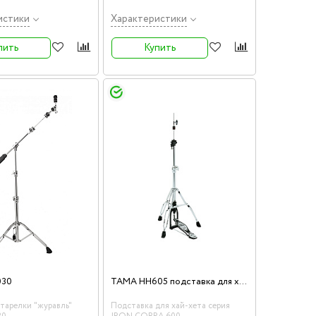
истики
Характеристики
пить
Купить
TAMA HH605 подставка для хай-хета серия IRON COBRA 600
030
 тарелки "журавль"
Подставка для хай-хета серия