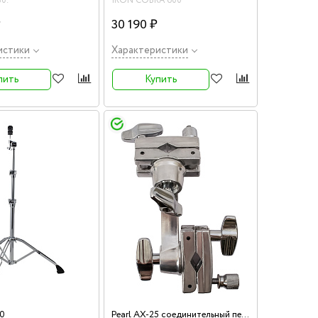
30.
IRON COBRA 600
₽
30 190 ₽
истики
Характеристики
пить
Купить
Pearl AX-25 соединительный переходник, поворотные клэмпы
30