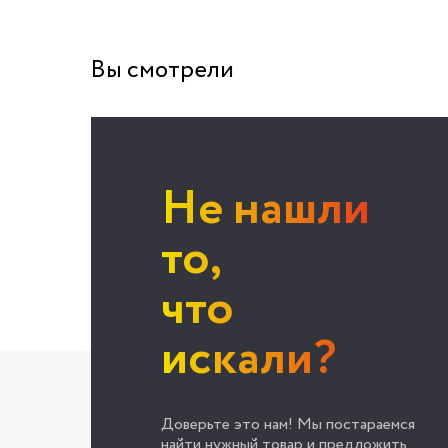
Вы смотрели
Не нашли
то,
что
искали?
Доверьте это нам! Мы постараемся
найти нужный товар и предложить