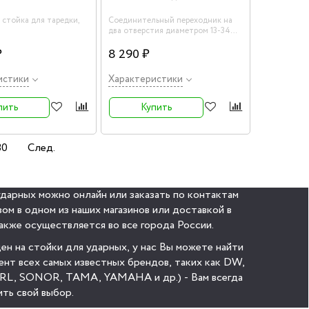
0 стойка для таредки,
Соединительный переходник на
два отверстия диаметром 13-34
мм, оба отверстия
₽
поворачиваются
8 290 ₽
истики
Характеристики
пить
Купить
30
След.
ударных можно онлайн или заказать по контактам
зом в одном из наших магазинов или доставкой в
акже осуществляется во все города России.
ен на стойки для ударных, у нас Вы можете найти
нт всех самых известных брендов, таких как DW,
L, SONOR, TAMA, YAMAHA и др.) - Вам всегда
ить свой выбор.