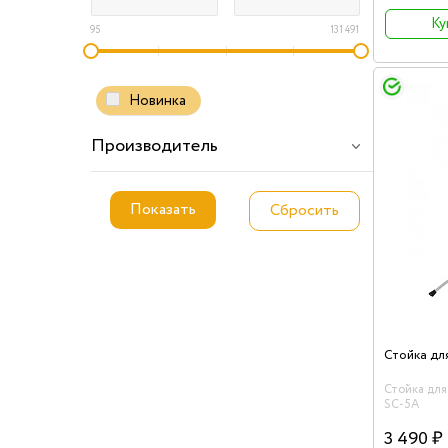
Ку
95
131 491
Новинка
Производитель
Стойка для
SC-5A
3 490 ₽