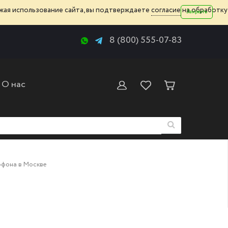
жая использование сайта, вы подтверждаете
согласие
на обработку
Закрыть
8 (800) 555-07-83
О нас
офона в Москве