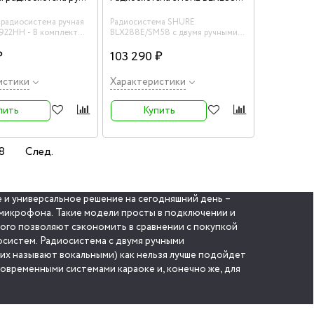
 радиосистема ручная
Радиосистема SHURE
22HH - В комплект
BLX288E/SM58 с двумя ручными
ционарный приемник в
радиомикрофонами SM58.
ком корпусе, два
₽
Благодаря своей надежности и
103 290 ₽
альных передатчика и
прекрасной передачи голоса
ровочный кейс.
модель пользуется большим
истики
Характеристики
е решение для
спросом в караоке клубах,
еринок, ведения шоу-
ресторанах и концертных
 презентаций.
площадках.
пить
Купить
8
След.
 и универсальное решение на сегодняшний день –
 микрофона. Такие модели просты в подключении и
того позволяют сэкономить в сравнении с покупкой
 с двумя ручными
их называют вокальными) как нельзя лучше подойдет
современными системами караоке и, конечно же, для