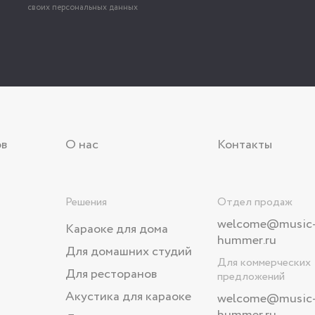
своих персональных данных
ов
О нас
Контакты
Решения
Отдел продаж
welcome@music
Караоке для дома
hummer.ru
Для домашних студий
Для коммерческих
Для ресторанов
предложений
Акустика для караоке
welcome
@music