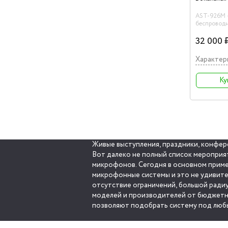
AST-926M -
беспровод
система с 
ручными п
32 000 
двухканал
Характер
Ку
Живые выступления, праздники, конфере
Вот далеко не полный список мероприят
микрофонов. Сегодня в основном прим
микрофонные системы и это не удивите
отсутствие ограничений, большой ради
моделей и производителей от бюджет
позволяют подобрать систему под любы