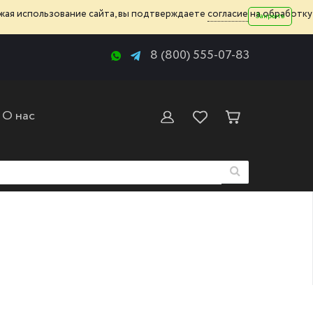
жая использование сайта, вы подтверждаете
согласие
на обработку
Закрыть
8 (800) 555-07-83
О нас