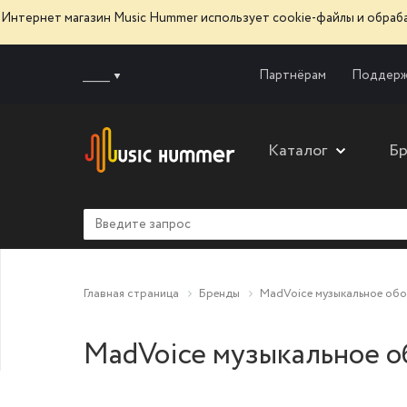
Интернет магазин Music Hummer использует сооkie-файлы и обра
______
Партнёрам
Поддерж
Каталог
Б
Главная страница
Бренды
MadVoice музыкальное обо
MadVoice музыкальное о