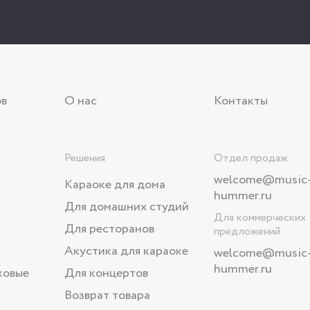
ов
О нас
Контакты
Решения
Отдел продаж
welcome@music
Караоке для дома
hummer.ru
Для домашних студий
Для коммерческих
Для ресторанов
предложений
Акустика для караоке
welcome
@music
hummer.ru
ковые
Для концертов
Возврат товара