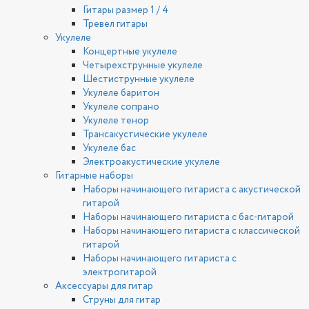
Гитары размер 1 / 4
Тревел гитары
Укулеле
Концертные укулеле
Четырехструнные укулеле
Шестиструнные укулеле
Укулеле баритон
Укулеле сопрано
Укулеле тенор
Трансакустические укулеле
Укулеле бас
Электроакустические укулеле
Гитарные наборы
Наборы начинающего гитариста с акустической
гитарой
Наборы начинающего гитариста с бас-гитарой
Наборы начинающего гитариста с классической
гитарой
Наборы начинающего гитариста с
электрогитарой
Аксессуары для гитар
Струны для гитар