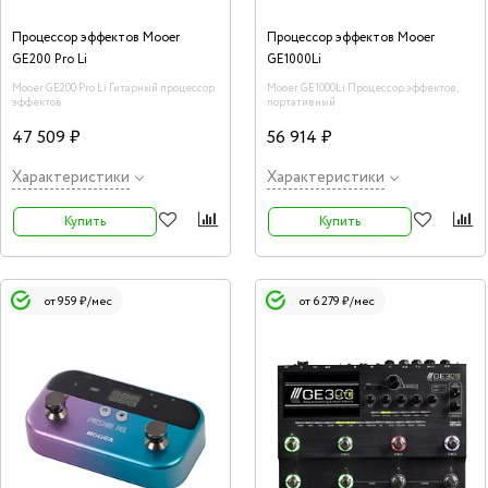
Процессор эффектов Mooer
Процессор эффектов Mooer
GE200 Pro Li
GE1000Li
Mooer GE200 Pro Li Гитарный процессор
Mooer GE1000Li Процессор эффектов,
эффектов
портативный
47 509 ₽
56 914 ₽
Характеристики
Характеристики
Купить
Купить
от 959 ₽/мес
от 6 279 ₽/мес