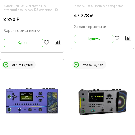
SORAN JME-02 Dual Stomp Lite-
Mooer GE1000 Процессор эффектов
гитарный процессор, 125 эффектов., 40
усилителей, 40 каб, 10 IR слотов, луп
47 278 ₽
8 890 ₽
Характеристики
Характеристики
Купить
Купить
от 4 751 ₽/мес
от 5 691 ₽/мес