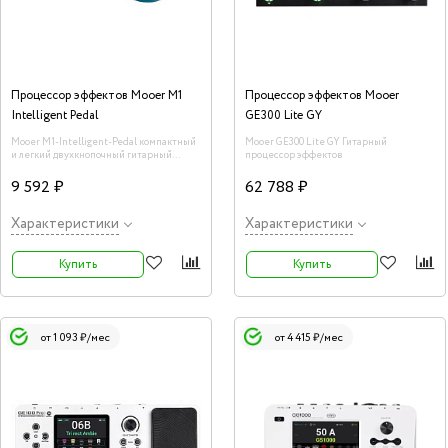
Процессор эффектов Mooer M1
Процессор эффектов Mooer
Intelligent Pedal
GE300 Lite GY
Mooer M1-Intelligent-Pedal компактный
Mooer GE300 Lite GY Гитарный
и легкий двухкнопочный гитарный
процессор эффектов
процессор, который сочетает в себе
широкие функциональные возможности
9 592 ₽
62 788 ₽
и портативность.
Характеристики
Характеристики
Купить
Купить
от 1 093 ₽/мес
от 4 415 ₽/мес