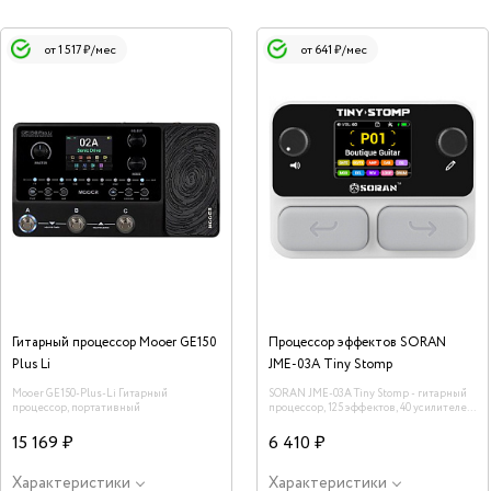
от 1 517 ₽/мес
от 641 ₽/мес
Гитарный процессор Mooer GE150
Процессор эффектов SORAN
Plus Li
JME-03A Tiny Stomp
Mooer GE150-Plus-Li Гитарный
SORAN JME-03A Tiny Stomp - гитарный
процессор, портативный
процессор, 125 эффектов, 40 усилителей,
40 каб, 10 IR слотов, лупер
15 169 ₽
6 410 ₽
Характеристики
Характеристики