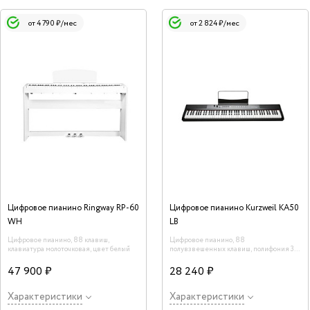
от 4 790 ₽/мес
от 2 824 ₽/мес
Цифровое пианино Ringway RP-60
Цифровое пианино Kurzweil KA50
WH
LB
Цифровое пианино, 88 клавиш,
Цифровое пианино, 88
клавиатура молоточковая, цвет белый
полувзвешенных клавиш, полифония 32,
цвет чёрный
47 900 ₽
28 240 ₽
Характеристики
Характеристики