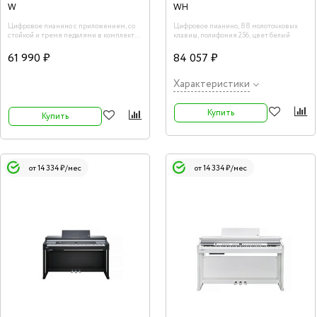
W
WH
Цифровое пианино с приложением, со
Цифровое пианино, 88 молоточковых
стойкой и тремя педалями в комплекте.,
клавиш, полифония 256, цвет белый
88 клавиш, цвет белый
61 990 ₽
84 057 ₽
Характеристики
Купить
Купить
от 14 334 ₽/мес
от 14 334 ₽/мес