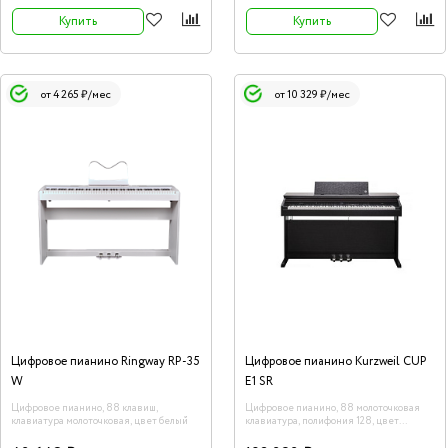
Купить
Купить
от 4 265 ₽/мес
от 10 329 ₽/мес
Цифровое пианино Ringway RP-35
Цифровое пианино Kurzweil CUP
W
E1 SR
Цифровое пианино, 88 клавиш,
Цифровое пианино, 88 молоточковая
клавиатура молоточковая, цвет белый
клавиатура, полифония 128, цвет
палисандр