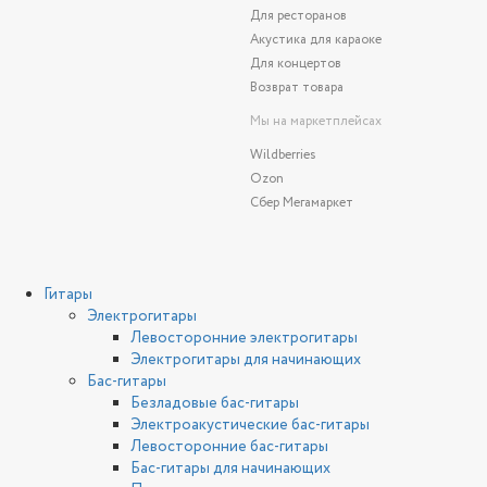
Для ресторанов
Акустика для караоке
Для концертов
Возврат товара
Мы на маркетплейсах
Wildberries
Ozon
Сбер Мегамаркет
Гитары
Электрогитары
Левосторонние электрогитары
Электрогитары для начинающих
Бас-гитары
Безладовые бас-гитары
Электроакустические бас-гитары
Левосторонние бас-гитары
Бас-гитары для начинающих