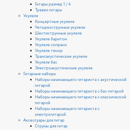
Гитары размер 1 / 4
Тревел гитары
Укулеле
Концертные укулеле
Четырехструнные укулеле
Шестиструнные укулеле
Укулеле баритон
Укулеле сопрано
Укулеле тенор
Трансакустические укулеле
Укулеле бас
Электроакустические укулеле
Гитарные наборы
Наборы начинающего гитариста с акустической
гитарой
Наборы начинающего гитариста с бас-гитарой
Наборы начинающего гитариста с классической
гитарой
Наборы начинающего гитариста с
электрогитарой
Аксессуары для гитар
Струны для гитар