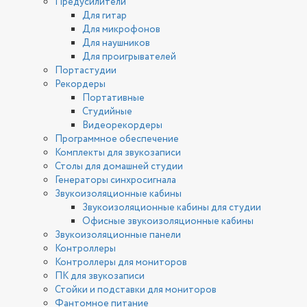
Предусилители
Для гитар
Для микрофонов
Для наушников
Для проигрывателей
Портастудии
Рекордеры
Портативные
Студийные
Видеорекордеры
Программное обеспечение
Комплекты для звукозаписи
Столы для домашней студии
Генераторы синхросигнала
Звукоизоляционные кабины
Звукоизоляционные кабины для студии
Офисные звукоизоляционные кабины
Звукоизоляционные панели
Контроллеры
Контроллеры для мониторов
ПК для звукозаписи
Стойки и подставки для мониторов
Фантомное питание