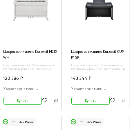
Цифровое пианино Kurzweil M215
Цифровое пианино Kurzweil CUP
WH
P1 SR
Цифровое пианино, 88 молоточковых
Цифровое пианино, 88 молоточковых
клавиш, полифония 256, цвет белый
клавиш, полифония 256, цвет палисандр
120 386 ₽
143 344 ₽
Характеристики
Характеристики
Купить
Купить
от 10 329 ₽/мес
от 10 329 ₽/мес