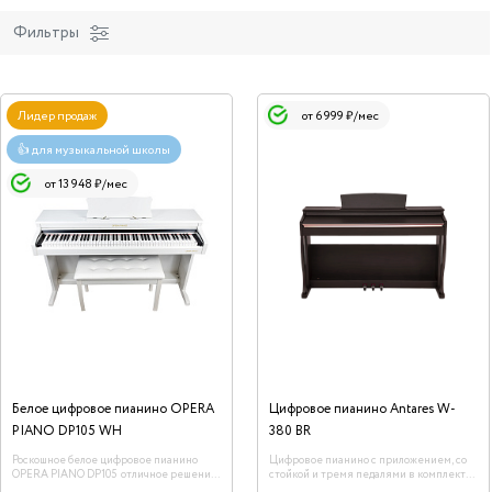
Фильтры
Лидер продаж
от 6 999 ₽/мес
👍 для музыкальной школы
от 13 948 ₽/мес
Белое цифровое пианино OPERA
Цифровое пианино Antares W-
PIANO DP105 WH
380 BR
Роскошное белое цифровое пианино
Цифровое пианино с приложением, со
OPERA PIANO DP105 отличное решение
стойкой и тремя педалями в комплекте.,
как для музыкальной школы по классу
88 клавиш, цвет коричневый