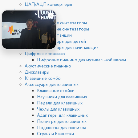
ЦАП/АЦП конвертеры
Клавишные
Синтезаторы
Цифровые синтезаторы
Аналоговые синтезаторы
Рабочие станции
Синтезаторы для детей
Синтезаторы для начинающих
Цифровые пианино
Цифровые пианино для музыкальной школы
Акустические пианино
Дисклавиры
Клавишные комбо
Аксессуары для клавишных
Клавишные стойки
Наушники для клавишных
Педали для клавишных
Чехлы для клавишных
Адаптеры для клавишных
Пюпитры для клавишных
Подсветка для пюпитра
Стулья и Банкетки