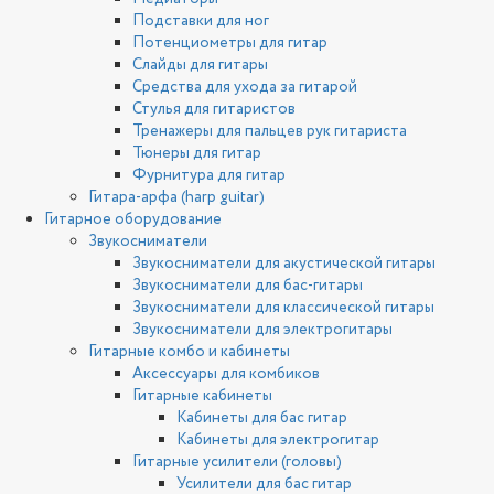
Подставки для ног
Потенциометры для гитар
Слайды для гитары
Средства для ухода за гитарой
Стулья для гитаристов
Тренажеры для пальцев рук гитариста
Тюнеры для гитар
Фурнитура для гитар
Гитара-арфа (harp guitar)
Гитарное оборудование
Звукосниматели
Звукосниматели для акустической гитары
Звукосниматели для бас-гитары
Звукосниматели для классической гитары
Звукосниматели для электрогитары
Гитарные комбо и кабинеты
Аксессуары для комбиков
Гитарные кабинеты
Кабинеты для бас гитар
Кабинеты для электрогитар
Гитарные усилители (головы)
Усилители для бас гитар