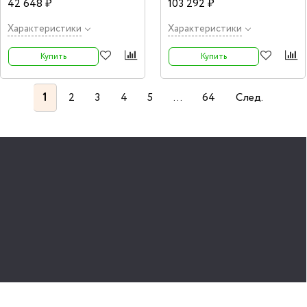
42 648 ₽
103 292 ₽
Характеристики
Характеристики
Купить
Купить
1
2
3
4
5
...
64
След.
Цифровые пианино купить недорого
При скромных требованиях нет смысла переплачивать за инструменты
высшего класса. Так, для занятий музыкой и домашнего музицирования
вполне достаточно бюджетных моделей. На сайте Music Hummer
можно купить цифровое пианино со скидкой, совсем недорого. Это
оптимальное решение для новичков и любителей. Эти подели по
принципу работы не отличаются от дорогостоящих: молоточковая
полноразмерная (88 клавиш) клавиатура, несколько уровней жесткости
(как правило, в бюджетных инструментах до 3-4), меньше голосов
полифонии. Набор тембров, стилей и ритмов несколько ограничен, но
вполне достаточны для обучения или игры в свое удовольствие.