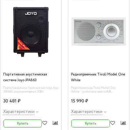
Портативная акустическая
Радиоприемник Tivoli Model One
система Joyo JPA863
White
Портативная акустическая система Joyo
Радиоприемник Tivoli Model One
JPA863, аккумуляторная, 30Вт
White - усилитель класса А/В,
широкополосный динамик 3 дюйма.
выходы на наушники и на запись,
30 481 ₽
15 990 ₽
линейный вход mini-jack 3,5 мм.
Характеристики
Характеристики
Купить
Купить