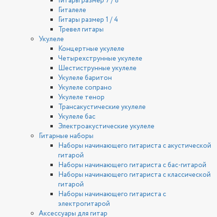
Гитары размер 7 / 8
Гиталеле
Гитары размер 1 / 4
Тревел гитары
Укулеле
Концертные укулеле
Четырехструнные укулеле
Шестиструнные укулеле
Укулеле баритон
Укулеле сопрано
Укулеле тенор
Трансакустические укулеле
Укулеле бас
Электроакустические укулеле
Гитарные наборы
Наборы начинающего гитариста с акустической
гитарой
Наборы начинающего гитариста с бас-гитарой
Наборы начинающего гитариста с классической
гитарой
Наборы начинающего гитариста с
электрогитарой
Аксессуары для гитар