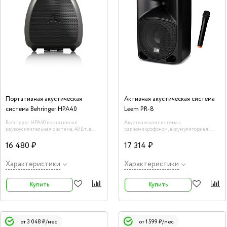
Портативная акустическая
Активная акустическая система
система Behringer HPA40
Leem PR-8
Behringer HPA40 портативная
Акустическая система c
звукоусилительная система, 40 Вт, в
радиомикрофоном, аккумуляторная,
комплекте микрофон со шнуром,
50Вт, Leem PR-8
батарея с зарядкой, ремень.
16 480 ₽
17 314 ₽
Характеристики
Характеристики
Купить
Купить
от 3 048 ₽/мес
от 1 599 ₽/мес