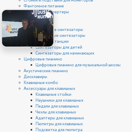
Стойки и подставки для мониторов
Фантомное питание
ЦАП/АЦП конвертеры
Клавишные
Синтезаторы
Цифровые синтезаторы
Аналоговые синтезаторы
Рабочие станции
Синтезаторы для детей
Синтезаторы для начинающих
Цифровые пианино
Цифровые пианино для музыкальной школы
Акустические пианино
Дисклавиры
Клавишные комбо
Аксессуары для клавишных
Клавишные стойки
Наушники для клавишных
Педали для клавишных
Чехлы для клавишных
Адаптеры для клавишных
Пюпитры для клавишных
Подсветка для пюпитра