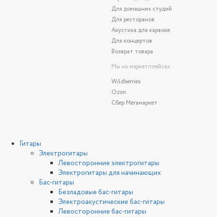
Для домашних студий
Для ресторанов
Акустика для караоке
Для концертов
Возврат товара
Мы на маркетплейсах
Wildberries
Ozon
Сбер Мегамаркет
Гитары
Электрогитары
Левосторонние электрогитары
Электрогитары для начинающих
Бас-гитары
Безладовые бас-гитары
Электроакустические бас-гитары
Левосторонние бас-гитары