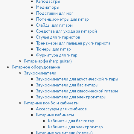
Каподастры
Медиаторы
Подставки для ног
Потенциометры для гитар
Слайды для гитары
Средства для ухода за гитарой
Стулья для гитаристов
Тренажеры для пальцев рук гитариста
Тюнеры для гитар
Фурнитура для гитар
Гитара-арфа (harp guitar)
Гитарное оборудование
Звукосниматели
Звукосниматели для акустической гитары
Звукосниматели для бас-гитары
Звукосниматели для классической гитары
Звукосниматели для электрогитары
Гитарные комбо и кабинеты
Аксессуары для комбиков
Гитарные кабинеты
Кабинеты для бас гитар
Кабинеты для электрогитар
Гитарные усилители (головы)