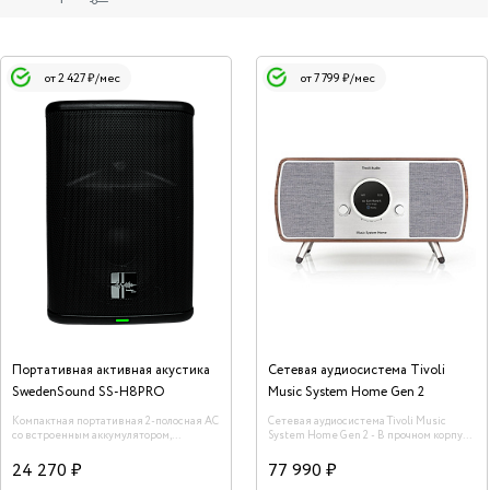
от 2 427 ₽/мес
от 7 799 ₽/мес
Портативная активная акустика
Сетевая аудиосистема Tivoli
SwedenSound SS-H8PRO
Music System Home Gen 2
Компактная портативная 2-полосная АС
Сетевая аудиосистема Tivoli Music
со встроенным аккумулятором,
System Home Gen 2 - В прочном корпусе
встроенный микшер, Bluetooth, TWS, 8",
с деревянной отделкой, алюминиевыми
RMS 150 Вт, 55 Гц - 20 кГц
панелями и грилями из экологически
24 270 ₽
77 990 ₽
чистой ткани располагаются два вуфера