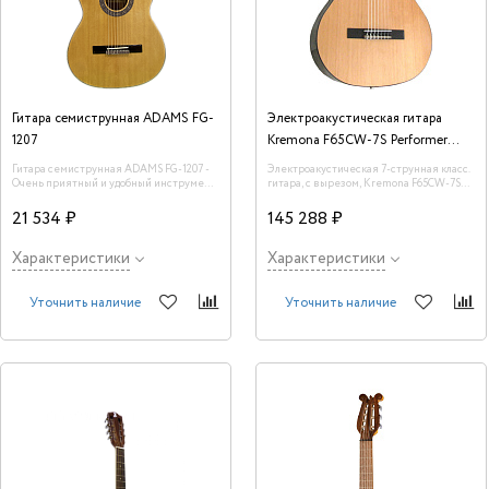
Гитара семиструнная ADAMS FG-
Электроакустическая гитара
1207
Kremona F65CW-7S Performer
Series Fiesta
Гитара семиструнная ADAMS FG-1207 -
Электроакустическая 7-струнная класс.
Очень приятный и удобный инструмент,
гитара, с вырезом, Kremona F65CW-7S
широкий гриф, мягкие синтетические
Performer Series Fiesta
струны, глубокий тембр, никого не
21 534 ₽
145 288 ₽
оставит равнодушным.
Характеристики
Характеристики
Уточнить наличие
Уточнить наличие