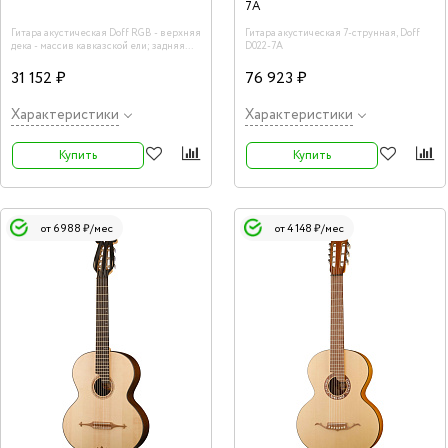
7A
Гитара акустическая Doff RGB - верхняя
Гитара акустическая 7-струнная, Doff
дека - массив кавказской ели; задняя
D022-7A
дека и обечайки - Массив клёна; гриф -
Клён. Нижний и верхний порожки
31 152 ₽
76 923 ₽
изготовлены из натуральной кости.
Характеристики
Характеристики
Купить
Купить
от 6 988 ₽/мес
от 4 148 ₽/мес