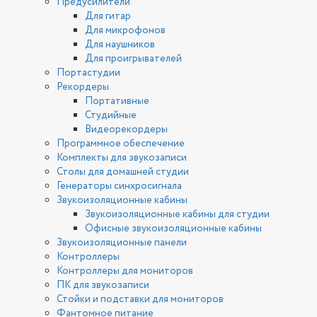
Предусилители
Для гитар
Для микрофонов
Для наушников
Для проигрывателей
Портастудии
Рекордеры
Портативные
Студийные
Видеорекордеры
Программное обеспечение
Комплекты для звукозаписи
Столы для домашней студии
Генераторы синхросигнала
Звукоизоляционные кабины
Звукоизоляционные кабины для студии
Офисные звукоизоляционные кабины
Звукоизоляционные панели
Контроллеры
Контроллеры для мониторов
ПК для звукозаписи
Стойки и подставки для мониторов
Фантомное питание