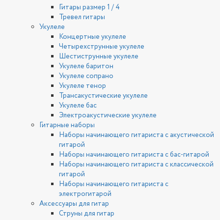
Гитары размер 1 / 4
Тревел гитары
Укулеле
Концертные укулеле
Четырехструнные укулеле
Шестиструнные укулеле
Укулеле баритон
Укулеле сопрано
Укулеле тенор
Трансакустические укулеле
Укулеле бас
Электроакустические укулеле
Гитарные наборы
Наборы начинающего гитариста с акустической
гитарой
Наборы начинающего гитариста с бас-гитарой
Наборы начинающего гитариста с классической
гитарой
Наборы начинающего гитариста с
электрогитарой
Аксессуары для гитар
Струны для гитар