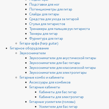
Подставки для ног
Потенциометры для гитар
Слайды для гитары
Средства для ухода за гитарой
Стулья для гитаристов
Тренажеры для пальцев рук гитариста
Тюнеры для гитар
Фурнитура для гитар
Гитара-арфа (harp guitar)
Гитарное оборудование
Звукосниматели
Звукосниматели для акустической гитары
Звукосниматели для бас-гитары
Звукосниматели для классической гитары
Звукосниматели для электрогитары
Гитарные комбо и кабинеты
Аксессуары для комбиков
Гитарные кабинеты
Кабинеты для бас гитар
Кабинеты для электрогитар
Гитарные усилители (головы)
Усилители для бас гитар