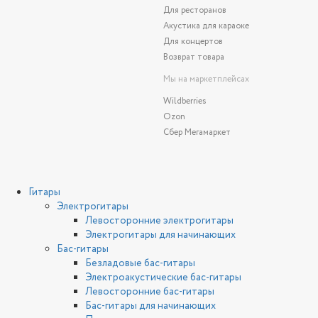
Для ресторанов
Акустика для караоке
Для концертов
Возврат товара
Мы на маркетплейсах
Wildberries
Ozon
Сбер Мегамаркет
Гитары
Электрогитары
Левосторонние электрогитары
Электрогитары для начинающих
Бас-гитары
Безладовые бас-гитары
Электроакустические бас-гитары
Левосторонние бас-гитары
Бас-гитары для начинающих