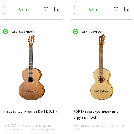
Купить
Купить
от 7 103 ₽/мес
от 3 117 ₽/мес
Гитара акустическая Doff D021-7
RGP Гитара акустическая, 7-
струнная, Doff
Doff D021-7 - Русская семиструнная
RGP Гитара акустическая, 7-струнная,
гитара из массива красного кедра АА
Doff
класса и массива палисандра.