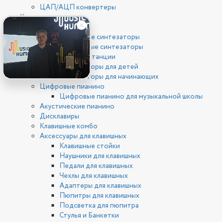
ЦАП/АЦП конвертеры
Клавишные
Синтезаторы
Цифровые синтезаторы
Аналоговые синтезаторы
Рабочие станции
Синтезаторы для детей
Синтезаторы для начинающих
Цифровые пианино
Цифровые пианино для музыкальной школы
Акустические пианино
Дисклавиры
Клавишные комбо
Аксессуары для клавишных
Клавишные стойки
Наушники для клавишных
Педали для клавишных
Чехлы для клавишных
Адаптеры для клавишных
Пюпитры для клавишных
Подсветка для пюпитра
Стулья и Банкетки