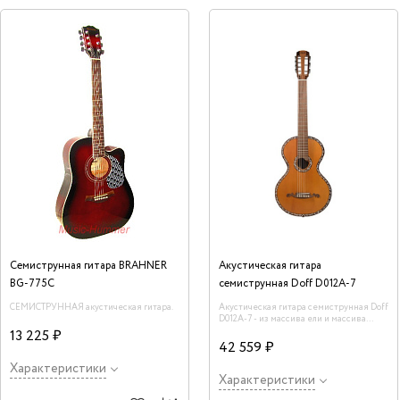
Семиструнная гитара BRAHNER
Акустическая гитара
BG-775C
семиструнная Doff D012A-7
СЕМИСТРУННАЯ акустическая гитара.
Акустическая гитара семиструнная Doff
D012A-7 - из массива ели и массива
клёна. Форма корпуса: русская
13 225 ₽
семиструнная гитара. В комплекте
42 559 ₽
фирменный толстый чехол.
Характеристики
Характеристики