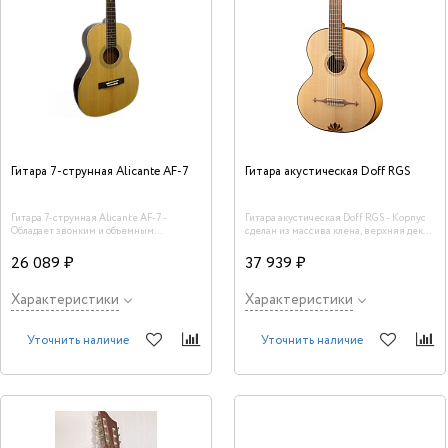
Гитара 7-струнная Alicante AF-7
Гитара акустическая Doff RGS
Гитара 7-струнная Alicante AF-7 -
Гитара акустическая Doff RGS - Корпус
Обладает звонким и объемным
сделан из массива клена, верхняя дека
звучанием. Идеальный инструмент для
сделана из массива кавказской ели,
исполнения классических русских
окантовка ударопрочный пластик.
26 089 ₽
37 939 ₽
романсов, цыганской музыки и бардовых
песен.
Характеристики
Характеристики
Уточнить наличие
Уточнить наличие