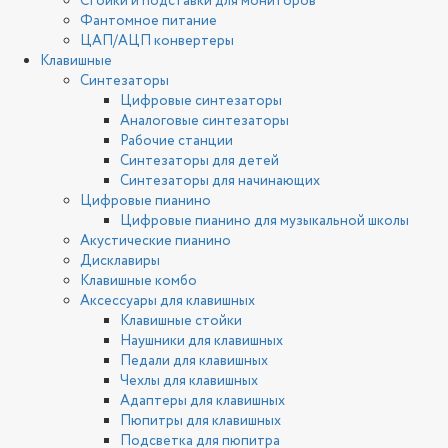
Стойки и подставки для мониторов
Фантомное питание
ЦАП/АЦП конвертеры
Клавишные
Синтезаторы
Цифровые синтезаторы
Аналоговые синтезаторы
Рабочие станции
Синтезаторы для детей
Синтезаторы для начинающих
Цифровые пианино
Цифровые пианино для музыкальной школы
Акустические пианино
Дисклавиры
Клавишные комбо
Аксессуары для клавишных
Клавишные стойки
Наушники для клавишных
Педали для клавишных
Чехлы для клавишных
Адаптеры для клавишных
Пюпитры для клавишных
Подсветка для пюпитра