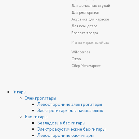
Для домашних студий
Для ресторанов
Акустика для караоке
Для концертов
Возврат товара
Мы на маркетплейсах
Wildberries
Ozon
Сбер Мегамаркет
Гитары
Электрогитары
Левосторонние электрогитары
Электрогитары для начинающих
Бас-гитары
Безладовые бас-гитары
Электроакустические бас-гитары
Левосторонние бас-гитары