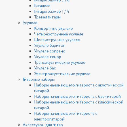
Гитары размер 7 / 8
Гиталеле
Гитары размер 1 / 4
Тревел гитары
Укулеле
Концертные укулеле
Четырехструнные укулеле
Шестиструнные укулеле
Укулеле баритон
Укулеле сопрано
Укулеле тенор
Трансакустические укулеле
Укулеле бас
Электроакустические укулеле
Гитарные наборы
Наборы начинающего гитариста с акустической
гитарой
Наборы начинающего гитариста с бас-гитарой
Наборы начинающего гитариста с классической
гитарой
Наборы начинающего гитариста с
электрогитарой
Аксессуары для гитар