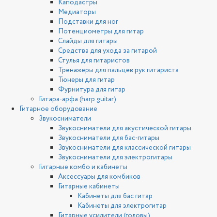
Каподастры
Медиаторы
Подставки для ног
Потенциометры для гитар
Слайды для гитары
Средства для ухода за гитарой
Стулья для гитаристов
Тренажеры для пальцев рук гитариста
Тюнеры для гитар
Фурнитура для гитар
Гитара-арфа (harp guitar)
Гитарное оборудование
Звукосниматели
Звукосниматели для акустической гитары
Звукосниматели для бас-гитары
Звукосниматели для классической гитары
Звукосниматели для электрогитары
Гитарные комбо и кабинеты
Аксессуары для комбиков
Гитарные кабинеты
Кабинеты для бас гитар
Кабинеты для электрогитар
Гитарные усилители (головы)