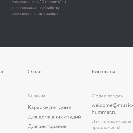
Нажимая кнопку "Отправить" вы
даёте согласие на обработку
своих персональных данных
ов
О нас
Контакты
Решения
Отдел продаж
welcome@music
Караоке для дома
hummer.ru
Для домашних студий
Для коммерческих
Для ресторанов
предложений