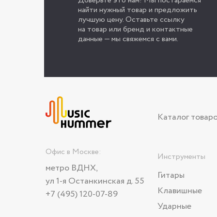
Доверьте это нам! Мы постараемся
найти нужный товар и предложить
лучшую цену. Оставьте ссылку
на товар или бренд и контактные
данные — мы свяжемся с вами.
Каталог товар
Офис в Москве:
Инструменты
метро ВДНХ,
Гитары
ул 1-я Останкинская д. 55
Клавишные
+7 (495) 120-07-89
Ударные