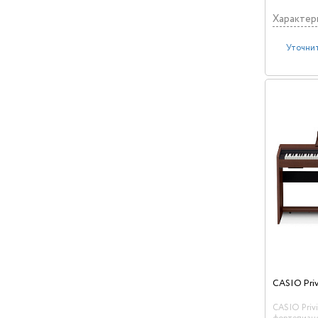
комплекте.
Характер
Уточнит
CASIO Pri
CASIO Priv