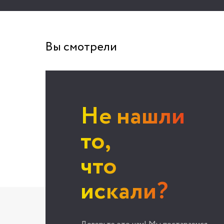
Вы смотрели
Не нашли
то,
что
искали?