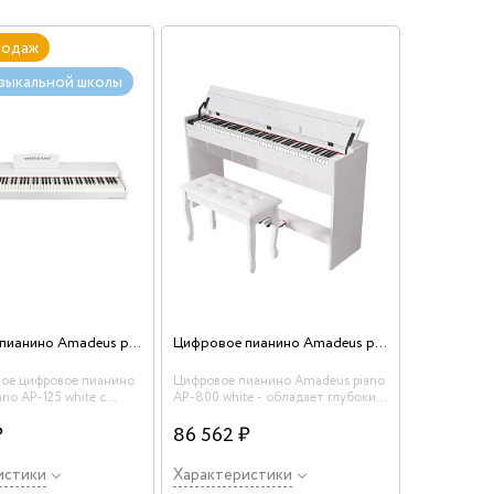
родаж
узыкальной школы
Цифровое пианино Amadeus piano AP-125 white
Цифровое пианино Amadeus piano AP-800 white
ое цифровое пианино
Цифровое пианино Amadeus piano
no AP-125 white с
AP-800 white - обладает глубоким
синтезатора и очень
насыщенным звуком. Полифония
тделкой фактуры
₽
128 стерео.
86 562 ₽
дель прекрасно
ак для обучения в
истики
Характеристики
й школе по классу