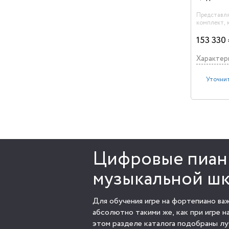
Представл
комплект,
подойдет к
музыкально
153 330
любительс
В комплект
Характер
пианино A
Brown, бан
BR, профес
Уточнит
динамичес
SRH240A.
Цифровые пиан
музыкальной ш
Для обучения игре на фортепиано в
абсолютно такими же, как при игре н
этом разделе каталога подобраны л