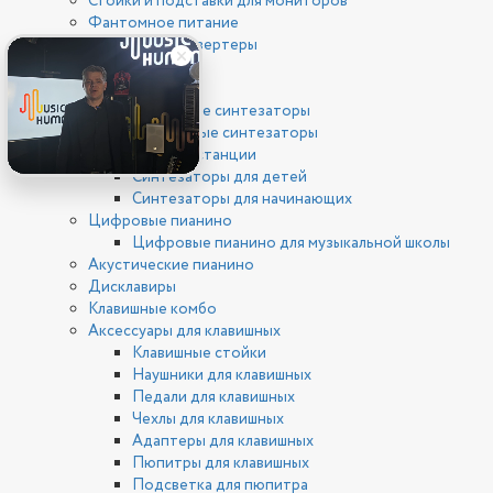
Стойки и подставки для мониторов
Фантомное питание
ЦАП/АЦП конвертеры
Клавишные
Синтезаторы
Цифровые синтезаторы
Аналоговые синтезаторы
Рабочие станции
Синтезаторы для детей
Синтезаторы для начинающих
Цифровые пианино
Цифровые пианино для музыкальной школы
Акустические пианино
Дисклавиры
Клавишные комбо
Аксессуары для клавишных
Клавишные стойки
Наушники для клавишных
Педали для клавишных
Чехлы для клавишных
Адаптеры для клавишных
Пюпитры для клавишных
Подсветка для пюпитра