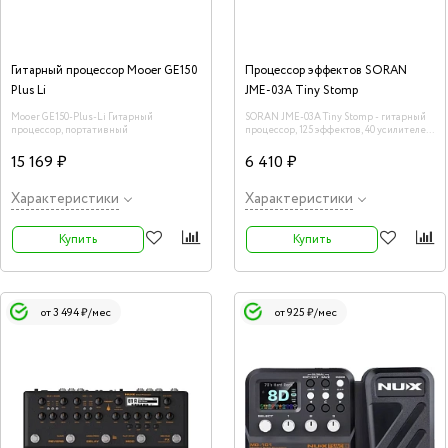
Гитарный процессор Mooer GE150
Процессор эффектов SORAN
Plus Li
JME-03A Tiny Stomp
Mooer GE150-Plus-Li Гитарный
SORAN JME-03A Tiny Stomp - гитарный
процессор, портативный
процессор, 125 эффектов, 40 усилителей,
40 каб, 10 IR слотов, лупер
15 169 ₽
6 410 ₽
Характеристики
Характеристики
Купить
Купить
от 3 494 ₽/мес
от 925 ₽/мес