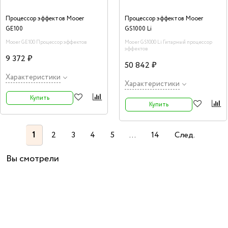
Процессор эффектов Mooer
Процессор эффектов Mooer
GE100
GS1000 Li
Mooer GE100 Процессор эффектов
Mooer GS1000 Li Гитарный процессор
эффектов
9 372 ₽
50 842 ₽
Характеристики
Характеристики
Купить
Купить
1
2
3
4
5
...
14
След.
Вы смотрели