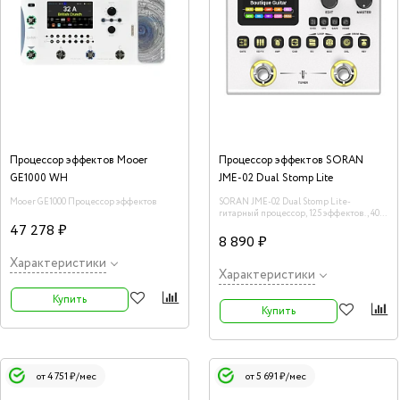
Процессор эффектов Mooer
Процессор эффектов SORAN
GE1000 WH
JME-02 Dual Stomp Lite
Mooer GE1000 Процессор эффектов
SORAN JME-02 Dual Stomp Lite-
гитарный процессор, 125 эффектов., 40
усилителей, 40 каб, 10 IR слотов, луп
47 278 ₽
8 890 ₽
Характеристики
Характеристики
Купить
Купить
от 4 751 ₽/мес
от 5 691 ₽/мес