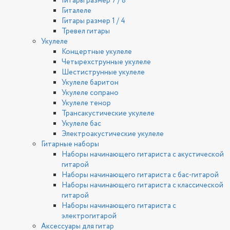
Гитары размер 7 / 8
Гиталеле
Гитары размер 1 / 4
Тревел гитары
Укулеле
Концертные укулеле
Четырехструнные укулеле
Шестиструнные укулеле
Укулеле баритон
Укулеле сопрано
Укулеле тенор
Трансакустические укулеле
Укулеле бас
Электроакустические укулеле
Гитарные наборы
Наборы начинающего гитариста с акустической
гитарой
Наборы начинающего гитариста с бас-гитарой
Наборы начинающего гитариста с классической
гитарой
Наборы начинающего гитариста с
электрогитарой
Аксессуары для гитар