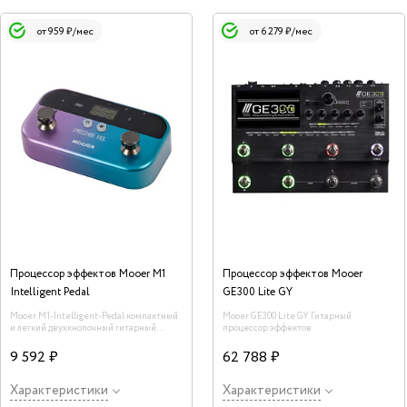
от 959 ₽/мес
от 6 279 ₽/мес
Процессор эффектов Mooer M1
Процессор эффектов Mooer
Intelligent Pedal
GE300 Lite GY
Mooer M1-Intelligent-Pedal компактный
Mooer GE300 Lite GY Гитарный
и легкий двухкнопочный гитарный
процессор эффектов
процессор, который сочетает в себе
широкие функциональные возможности
9 592 ₽
62 788 ₽
и портативность.
Характеристики
Характеристики