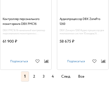
Контроллер персонального
Аудиопроцессор DBX ZonePro
мониторинга DBX PMC16
1260
DBX PMC16 16-канальный контроллер
DBX Zonepro 1260 Аудио процессор для
персонального мониторинга с
многозонных систем 10 входов/ 6
интерфейсом BLU-Link Cat5
выходов.
61 900 ₽
58 675 ₽
Подписаться
Подписаться
1
2
3
4
След.
Все