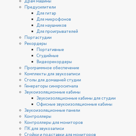
Драм машины
Предусилители
Для гитар
Для микрофонов
Для наушников
Для проигрывателей
Портастудии
Рекордеры
Портативные
Студийные
Видеорекордеры
Программное обеспечение
Комплекты для звукозаписи
Столы для домашней студии
Генераторы синхросигнала
Звукоизоляционные кабины
Звукоизоляционные кабины для студии
Офисные звукоизоляционные кабины
Звукоизоляционные панели
Контроллеры
Контроллеры для мониторов
ПК для звукозаписи
Стойки и подставки для мониторов