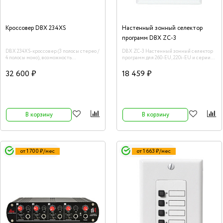
Кроссовер DBX 234XS
Настенный зонный селектор
программ DBX ZC-3
DBX 234XS-кроссовер (3 полосы стерео /
DBX ZC-3 Настенный зонный селектор
4 полосы моно), возможность
программ для 260-EU, 220i-EU и серии
суммирования низкочастотных каналов
ZonePro. Производство: США
в один, фильтр верхних частот в обоих
32 600 ₽
18 459 ₽
каналах (частота среза 40 Гц),
индивидуальная регулировка уровня и
инверсия фазы на каждом выходе,
разъемы XLR, встроенный блок
питания, дискретные регуляторы.
В корзину
В корзину
от 1 700 ₽/мес
от 1 663 ₽/мес