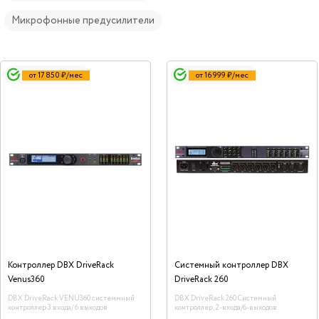
Микрофонные предусилители
от 17 850 ₽/мес
от 16 999 ₽/мес
Контроллер DBX DriveRack
Системный контроллер DBX
Venus360
DriveRack 260
DBX DriveRack VENU360 системмный
DBX DriveRack 260 Системный
контроллер 3 входа/ 6 выходов
контроллер, 2-входа/6-выходов