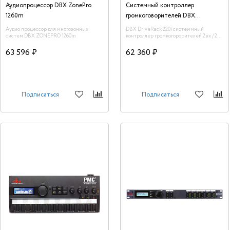
Аудиопроцессор DBX ZonePro
Системный контроллер
1260m
громкоговорителей DBX
DriveRack 220i
Аудио процессор для многозонных
DBX DriveRack 220i системмный
систем DBX ZONEPRO 1260m
контроллер громкогорорителей 2вх / 2
вых. Производство: США
63 596 ₽
62 360 ₽
Подписаться
Подписаться