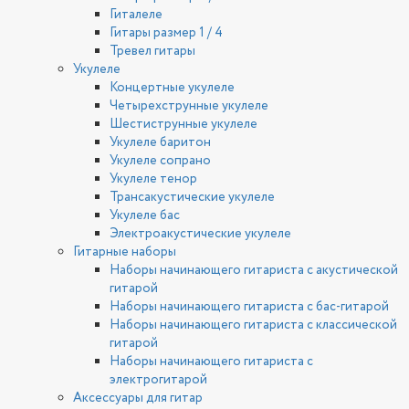
Гиталеле
Гитары размер 1 / 4
Тревел гитары
Укулеле
Концертные укулеле
Четырехструнные укулеле
Шестиструнные укулеле
Укулеле баритон
Укулеле сопрано
Укулеле тенор
Трансакустические укулеле
Укулеле бас
Электроакустические укулеле
Гитарные наборы
Наборы начинающего гитариста с акустической
гитарой
Наборы начинающего гитариста с бас-гитарой
Наборы начинающего гитариста с классической
гитарой
Наборы начинающего гитариста с
электрогитарой
Аксессуары для гитар