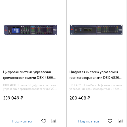
Цифровая сиcтема управления
Цифровая сиcтема управления
громкоговорителями DBX 4800
громкоговорителями DBX 4820
DriveRack
DriveRack
DBX 4800 DriveRack Цифровая сиcтема
DBX 4820 DriveRack Цифровая сиcтема
управления громкоговорителями с VGA
управления громкоговорителями без
дисплеем (4 аналоговых и 2 стерео
лицевой панели управления
AES/EBU входа / 8 аналоговых и 4 стерео
339 049 ₽
280 408 ₽
AES/EBU выхода, все разъемы XLR).
Производство: США
Подписаться
Подписаться