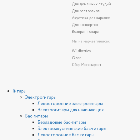
Для домашних студий
Для ресторанов
Акустика для караоке
Для концертов
Возврат товара
Мы на маркетплейсах
Wildberries
Ozon
Сбер Мегамаркет
Гитары
Электрогитары
Левосторонние электрогитары
Электрогитары для начинающих
Бас-гитары
Безладовые бас-гитары
Электроакустические бас-гитары
Левосторонние бас-гитары