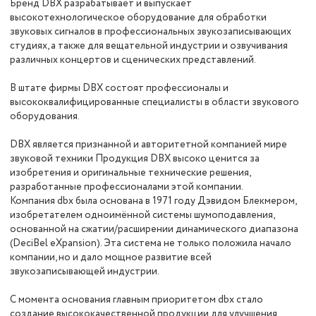
Бренд DBX разрабатывает и выпускает
высокотехнологическое оборудование для обработки
звуковых сигналов в профессиональных звукозаписывающих
студиях, а также для вещательной индустрии и озвучивания
различных концертов и сценических представлений.
В штате фирмы DBX состоят профессионалы и
высококвалифицированные специалисты в области звукового
оборудования.
DBX является признанной и авторитетной компанией мире
звуковой техники Продукция DBX высоко ценится за
изобретения и оригинальные технические решения,
разработанные профессионалами этой компании.
Компания dbx была основана в 1971 году Дэвидом Блекмером,
изобретателем одноимённой системы шумоподавления,
основанной на сжатии/расширении динамического диапазона
(DeciBel eXpansion). Эта система не только положила начало
компании, но и дало мощное развитие всей
звукозаписывающей индустрии.
C момента основания главным приоритетом dbx стало
создание высококачественной продукции для улучшения