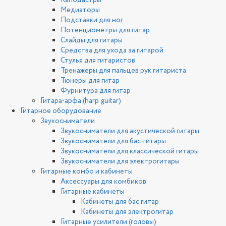
Каподастры
Медиаторы
Подставки для ног
Потенциометры для гитар
Слайды для гитары
Средства для ухода за гитарой
Стулья для гитаристов
Тренажеры для пальцев рук гитариста
Тюнеры для гитар
Фурнитура для гитар
Гитара-арфа (harp guitar)
Гитарное оборудование
Звукосниматели
Звукосниматели для акустической гитары
Звукосниматели для бас-гитары
Звукосниматели для классической гитары
Звукосниматели для электрогитары
Гитарные комбо и кабинеты
Аксессуары для комбиков
Гитарные кабинеты
Кабинеты для бас гитар
Кабинеты для электрогитар
Гитарные усилители (головы)