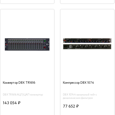
Конвертор DBX TR1616
Компрессор DBX 1074
DBX TR1616 АЦП/ЦАП конвертор
DBX 1074 4-канальный гейт с
динамическим фильтром
143 054 ₽
77 652 ₽