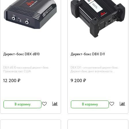
Директ-бокс DBX dB10
Директ-бокс DBX DI1
DBX dB10 пассивный директ-бокс.
DBX DI1 - это активный директ бокс.
Производство: США
Директ-бокс дает возможность
согласования сопротивления разных
инструментов с микшером. Например,
12 200 ₽
9 200 ₽
при подключении электрогитары
директ-бокс обеспечивает ровную
передачу звукового сигнала, без каких
либо пиков или искажений на выходе.
Сбалансированное звучание
инструмента очень важно при его
В корзину
В корзину
усилении или звукозаписи. Стальная
конструкция устройства гарантирует
продолжительный период эксплуатации
даже при самом интенсивном
использовании, включая туровую и
гастрольною эксплуатацию.