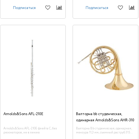
Подписаться
Подписаться
Arnolds&Sons AFL-210E
Валторна bb студенческая,
одинарная Arnolds&Sons AHR-310
Arnolds&Sons AFL-210E флейта С, без
Валторна Bb студенческая, одинарная,
резонаторов, не в линию
мензура 11,3 мм, съемный раструб 315
мм, лак