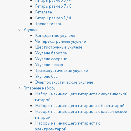
Гитары размер 3 / 4
Гитары размер 7 / 8
Гиталеле
Гитары размер 1 / 4
Тревел гитары
Укулеле
Концертные укулеле
Четырехструнные укулеле
Шестиструнные укулеле
Укулеле баритон
Укулеле сопрано
Укулеле тенор
Трансакустические укулеле
Укулеле бас
Электроакустические укулеле
Гитарные наборы
Наборы начинающего гитариста с акустической
гитарой
Наборы начинающего гитариста с бас-гитарой
Наборы начинающего гитариста с классической
гитарой
Наборы начинающего гитариста с
электрогитарой