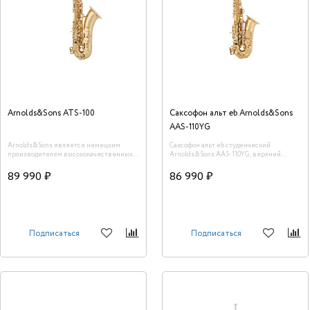
Arnolds&Sons ATS-100
Саксофон альт eb Arnolds&Sons
AAS-110YG
Arnolds&Sons является немецким
Саксофон альт eb студенческий
производителем высококачественных
Arnolds&Sons AAS-110YG, верхний
духовых инструментов, которые можно
клапан F#, съемный раструб желтая
приобрести по очень привлекательным
латунь, покрытие лак
89 990 ₽
86 990 ₽
ценам. Модель Arnolds&Sons ATS-100 -
это тенор-саксофон с прекрасным
звучанием.
Подписаться
Подписаться