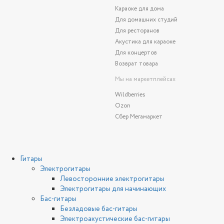
Караоке для дома
Для домашних студий
Для ресторанов
Акустика для караоке
Для концертов
Возврат товара
Мы на маркетплейсах
Wildberries
Ozon
Сбер Мегамаркет
Гитары
Электрогитары
Левосторонние электрогитары
Электрогитары для начинающих
Бас-гитары
Безладовые бас-гитары
Электроакустические бас-гитары