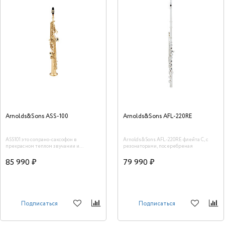
Arnolds&Sons ASS-100
Arnolds&Sons AFL-220RE
ASS101 это сопрано-саксофон в
Arnolds&Sons AFL-220RE флейта С, с
прекрасном теплом звучании и
резонаторами, посеребреная
уникальной легкости извлечения звука.
Элегантный, классический дизайн и
85 990 ₽
79 990 ₽
золотые, лакированная отделка. Вместе
с инструментом мы получаем очень
хорошего качества, жесткий чехол,
выполненный из водонепроницаемого
материала и оснащен ремни и большой
карман на молнии для аксессуаров.
Подписаться
Подписаться