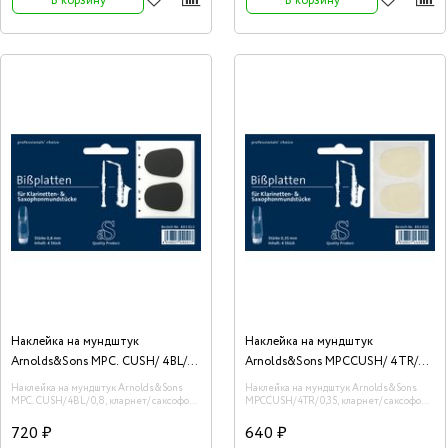
В корзину
В корзину
Наклейка на мундштук
Наклейка на мундштук
Arnolds&Sons MPC. CUSH/ 4BL/
Arnolds&Sons MPCCUSH/ 4TR/
0,8
0,35
Наклейка на мундштук Arnolds&Sons
Наклейка на мундштук Arnolds&Sons
MPC. CUSH/ 4BL/ 0,8, кларнет/ саксофон,
MPCCUSH/ 4TR/ 0,35, кларнет/ саксофон,
чёрная, 0.8мм, 4 шт.
прозрачная, 0.35мм, 4 шт.
720 ₽
640 ₽