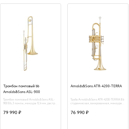
Тромбон помповый bb
Arnolds&Sons ATR-4200-TERRA
Arnolds&Sons ASL-900
Тромбон помповый Arnolds&Sons ASL-
Труба Arnolds&Sons ATR-4200-TERRA Bb
900 Bb, 3 помпы, мензура 12,4 мм, раструб
студенческая, лакированная, мензура
желтая латунь 20,5 см, покрытие лак.
11,68 мм.
79 990 ₽
76 990 ₽