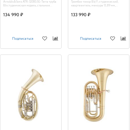
Arnolds&Sons ATR-5200GSG-Terra труба
Тромбон тенор Bb/ F, студенческий,
Bb студенческая модель, стальные
квартвентиль, мензура 13,89 мм,
клапаны, посеребренная
раструб томпак 21,59 см, покрытие лак
134 990 ₽
133 990 ₽
Подписаться
Подписаться