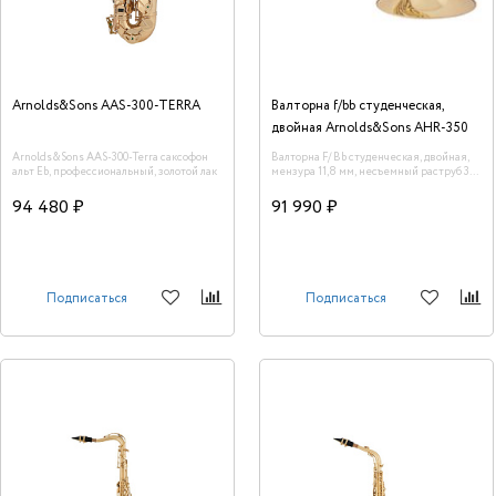
Arnolds&Sons AAS-300-TERRA
Валторна f/bb студенческая,
двойная Arnolds&Sons AHR-350
Arnolds&Sons AAS-300-Terra саксофон
Валторна F/ Bb студенческая, двойная,
альт Eb, профессиональный, золотой лак
мензура 11,8 мм, несъемный раструб 305
мм, лак
94 480 ₽
91 990 ₽
Подписаться
Подписаться