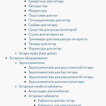
Камертоны для гитары
Каподастры
Медиаторы
Подставки для ног
Потенциометры для гитар
Слайды для гитары
Средства для ухода за гитарой
Стулья для гитаристов
Тренажеры для пальцев рук гитариста
Тюнеры для гитар
Фурнитура для гитар
Гитара-арфа (harp guitar)
Гитарное оборудование
Звукосниматели
Звукосниматели для акустической гитары
Звукосниматели для бас-гитары
Звукосниматели для классической гитары
Звукосниматели для электрогитары
Гитарные комбо и кабинеты
Аксессуары для комбиков
Гитарные кабинеты
Кабинеты для бас гитар
Кабинеты для электрогитар