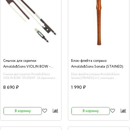
Смычок для скрипки
Блок-флейта сопрано
Arnolds&Sons VIOLIN BOW -
Arnolds&Sons Sonata (STAINED)
STUDENT- 1/4
Смычок для скрипки Arnolds&Sons
Блок-флейта сопрано Arnolds&Sons
VIOLIN BOW -STUDENT- 1/4, бразильское
Sonata (STAINED) in C, немецкая
дерево
система, корпус - морёный клён
8 690 ₽
1 990 ₽
В корзину
В корзину