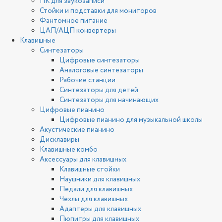
ПК для звукозаписи
Стойки и подставки для мониторов
Фантомное питание
ЦАП/АЦП конвертеры
Клавишные
Синтезаторы
Цифровые синтезаторы
Аналоговые синтезаторы
Рабочие станции
Синтезаторы для детей
Синтезаторы для начинающих
Цифровые пианино
Цифровые пианино для музыкальной школы
Акустические пианино
Дисклавиры
Клавишные комбо
Аксессуары для клавишных
Клавишные стойки
Наушники для клавишных
Педали для клавишных
Чехлы для клавишных
Адаптеры для клавишных
Пюпитры для клавишных