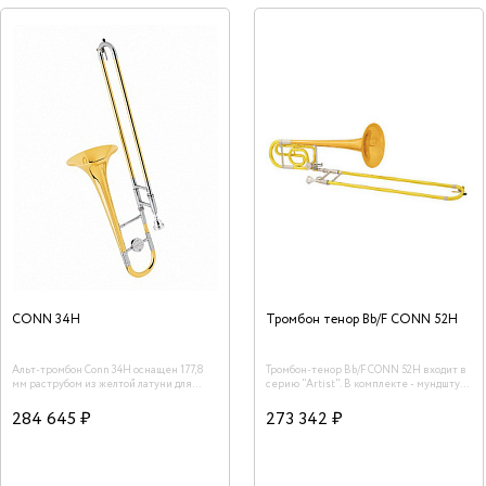
CONN 34H
Тромбон тенор Bb/F CONN 52H
Альт-тромбон Conn 34H оснащен 177,8
Тромбон-тенор Bb/F CONN 52H входит в
мм раструбом из желтой латуни для
серию "Artist". В комплекте - мундштук
превосходного резонанса и проекции.
Conn, кейс. Производство - США.
Конструкция с двойной мензурой
284 645 ₽
273 342 ₽
(12,47/12,7 мм) обеспечивает легкий
отклик и открытые чувства. Тромбоны
Conn известны своим уникальным
тоном и высокой прочностью даже в
самых экстремальных условиях, что