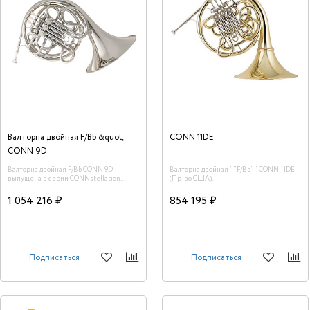
Валторна двойная F/Bb &quot;
CONN 11DE
CONN 9D
Валторна двойная F/Bb CONN 9D
Валторна двойная ""F/Bb"" CONN 11DE
выпущена в серии CONNstellation.
(Пр-во США)
Обладает красивым, теплым и
насыщенным тембром. Великолепно
1 054 216 ₽
854 195 ₽
звучит как соло, так и в оркестре.<br />
Подписаться
Подписаться