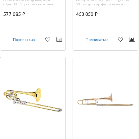
CONN BS-650 Саксофон-баритон " Eb"
Бас-тромбон Bb/F/Gb/D-Tuning CONN
(Пр-во КНР) французская система,
62HI входит в профессиональную
высокий клапан F#, материал- желтая
серию. Обладает красивым, глубоким
медь, покрытие-прозрачный лак,
тембром. Благодаря покрытию
577 085 ₽
453 050 ₽
подушки PISONI, мундштук, облегченный
прозрачным лаком звучание
кейс с колесами
инструмента очень теплое и певучее.
<br />
Подписаться
Подписаться