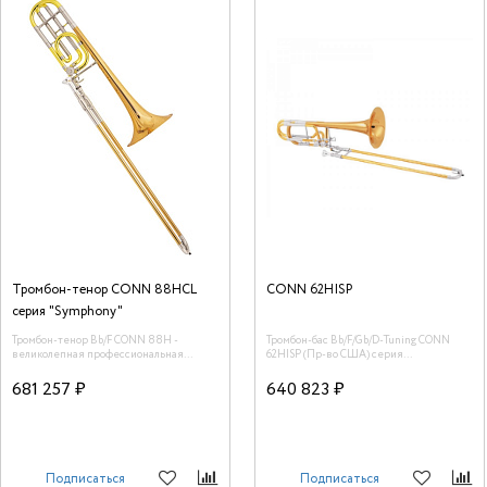
Тромбон-тенор CONN 88HCL
CONN 62HISP
серия "Symphony"
Тромбон-тенор Bb/F CONN 88H -
Тромбон-бас Bb/F/Gb/D-Tuning CONN
великолепная профессиональная
62HISP (Пр-во США) серия
модель с "закрытым" квартвентилем.
“Professional”.
Изготовлена из меди. Покрытие
681 257 ₽
640 823 ₽
прозрачным лаком добавляет тембру
теплоты, а томпаковый раструб создает
необходимую глубину звучания.<br />
Подписаться
Подписаться