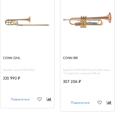
CONN 52HL
CONN 1BR
Тромбон-тенор CONN 52HL
Труба Bb CONN 1BR (Пр-во США) серия:
“Vintage One”, мензура 11,66 мм
335 993 ₽
307 206 ₽
Подписаться
Подписаться