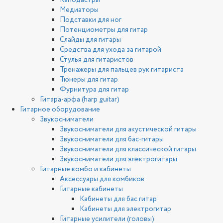
Каподастры
Медиаторы
Подставки для ног
Потенциометры для гитар
Слайды для гитары
Средства для ухода за гитарой
Стулья для гитаристов
Тренажеры для пальцев рук гитариста
Тюнеры для гитар
Фурнитура для гитар
Гитара-арфа (harp guitar)
Гитарное оборудование
Звукосниматели
Звукосниматели для акустической гитары
Звукосниматели для бас-гитары
Звукосниматели для классической гитары
Звукосниматели для электрогитары
Гитарные комбо и кабинеты
Аксессуары для комбиков
Гитарные кабинеты
Кабинеты для бас гитар
Кабинеты для электрогитар
Гитарные усилители (головы)