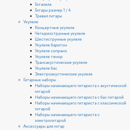
Гиталеле
Гитары размер 1 / 4
Тревел гитары
Укулеле
Концертные укулеле
Четырехструнные укулеле
Шестиструнные укулеле
Укулеле баритон
Укулеле сопрано
Укулеле тенор
Трансакустические укулеле
Укулеле бас
Электроакустические укулеле
Гитарные наборы
Наборы начинающего гитариста с акустической
гитарой
Наборы начинающего гитариста с бас-гитарой
Наборы начинающего гитариста с классической
гитарой
Наборы начинающего гитариста с
электрогитарой
Аксессуары для гитар