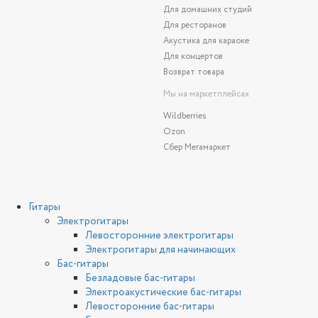
Для домашних студий
Для ресторанов
Акустика для караоке
Для концертов
Возврат товара
Мы на маркетплейсах
Wildberries
Ozon
Сбер Мегамаркет
Гитары
Электрогитары
Левосторонние электрогитары
Электрогитары для начинающих
Бас-гитары
Безладовые бас-гитары
Электроакустические бас-гитары
Левосторонние бас-гитары