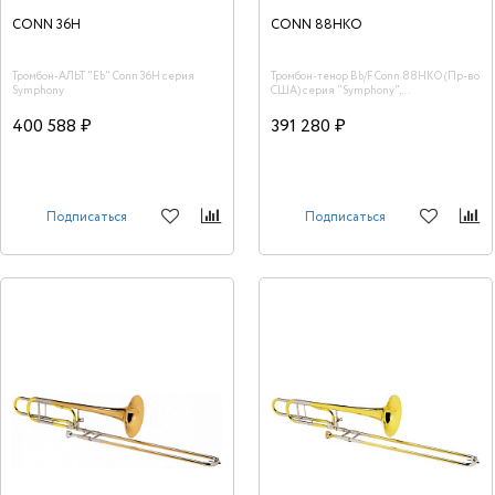
CONN 36H
CONN 88HKO
Тромбон-АЛЬТ "Eb" Conn 36H серия
Тромбон-тенор Bb/F Conn 88HKO (Пр-во
Symphony
США) серия "Symphony",
профессиональная модель
400 588 ₽
391 280 ₽
Подписаться
Подписаться