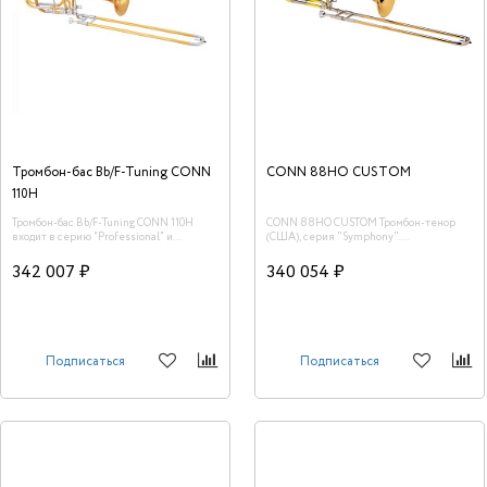
Тромбон-бас Bb/F-Tuning CONN
CONN 88HO CUSTOM
110H
Тромбон-бас Bb/F-Tuning CONN 110H
CONN 88HO CUSTOM Тромбон-тенор
входит в серию “Professional” и
(США), серия "Symphony".
является превосходной моделью для
Профессиональная модель
профессиональных музыкантов.<br />
342 007 ₽
340 054 ₽
Подписаться
Подписаться