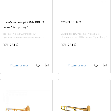
Тромбон-тенор CONN 88HO
CONN 88HYO
серия "Symphony"
Тромбон-тенор CONN 88HO -
CONN 88HYO тромбон-тенор Bb/F.
профессиональная модель, входит в
Производство США. Серия "Symphony"
серию "Symphony". Обладает красивым
звучанием, теплым, глубоким тембром.
371 251 ₽
371 251 ₽
Имеет открытый квартвентиль.
Производство - США.
Подписаться
Подписаться