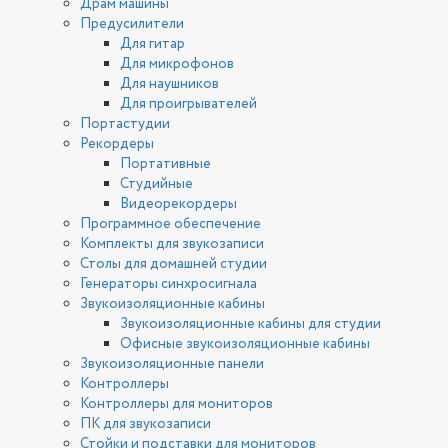
Драм машины
Предусилители
Для гитар
Для микрофонов
Для наушников
Для проигрывателей
Портастудии
Рекордеры
Портативные
Студийные
Видеорекордеры
Программное обеспечение
Комплекты для звукозаписи
Столы для домашней студии
Генераторы синхросигнала
Звукоизоляционные кабины
Звукоизоляционные кабины для студии
Офисные звукоизоляционные кабины
Звукоизоляционные панели
Контроллеры
Контроллеры для мониторов
ПК для звукозаписи
Стойки и подставки для мониторов