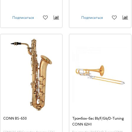
658”.<br />
Материал - желтая медь, покрытие -
прозрачный лак.<br />
<br />
Подписаться
Подписаться
В комплекте - мундштук и кейс на
колесах.
CONN BS-650
Тромбон-бас Bb/F/Gb/D-Tuning
CONN 62HI