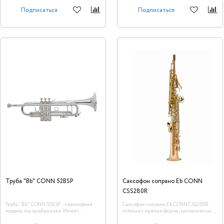
делает их одним из самых широко
Подписаться
Подписаться
использованных профессиональных
симфонических тромбонов в мире.
История тромбонов Conn началась в
1875 году благодаря
целеустремленности и решимости
полковника Чарльза Джерарда Конна.
Креативность Чарльза Конна, его тяга к
экспериментам, инновационный подход,
предприимчивость и настойчивость
быстро превратили его фабрику в
«Американский Дом Тромбонов». Conn
34H разработан для музыкантов,
ищущих высокоэффективный альт-
тромбон с позициями кулис,
аналогичными тенор-тромбону.
Тромбоны Conn – тромбоны с таким же
ярким будущим, как и их прошлое. В
комплекте с мундштуком Bach 7C и
деревянным кейсом.
Труба "Bb" CONN 52BSP
Саксофон сопрано Eb CONN
CSS280R
Труба "Bb" CONN 52BSP - переходная
Саксофон-сопрано Eb CONN CSS280R
модель, посеребренная. Имеет
отличает прямая форма, эргономичный
бесшовный раструб.<br />
дизайн, позволяющий держать руки