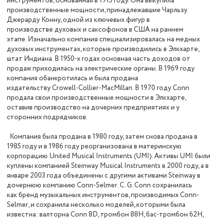
инструментов, основанная в 1915 году. Она выкупила
производственные мощности, принадлежавшие Чарльзу
Джерарду Конну, одной из ключевых фигур в
производстве духовых и саксофонов в США на раннем
этапе. Изначально компания специализировалась на медных
духовых инструментах, которые производились в Элкхарте,
штат Индиана. В 1950-х годах основная часть доходов от
продаж приходилась на электрические органы. В 1969 году
компания обанкротилась и была продана
издательству Crowell-Collier-MacMillan. В 1970 году Conn
продала свои производственные мощности в Элкхарте,
оставив производство на дочерних предприятиях и у
сторонних подрядчиков.
Компания была продана в 1980 году, затем снова продана в
1985 году и в 1986 году реорганизована в материнскую
корпорацию United Musical Instruments (UMI). Активы UMI были
куплены компанией Steinway Musical Instruments в 2000 году, а в
январе 2003 года объединены с другими активами Steinway в
дочернюю компанию Conn-Selmer. C. G. Conn сохранилась
как бренд музыкальных инструментов, производимых Conn-
Selmer, и сохранила несколько моделей, которыми была
известна: валторна Conn 8D, тромбон 88H, бас-тромбон 62H,