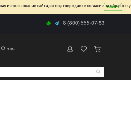
жая использование сайта, вы подтверждаете
согласие
на обработку
Закрыть
8 (800) 555-07-83
О нас