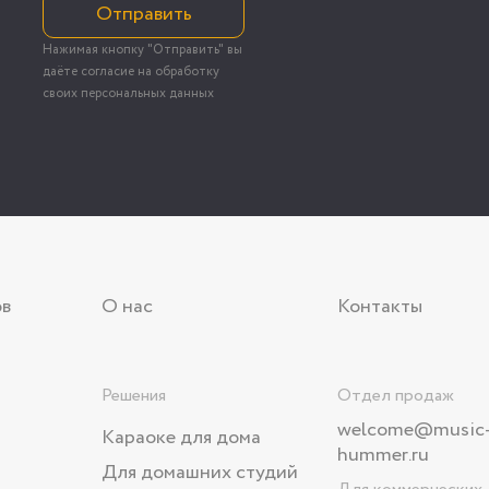
Отправить
Нажимая кнопку "Отправить" вы
даёте согласие на обработку
своих персональных данных
ов
О нас
Контакты
Решения
Отдел продаж
welcome@music
Караоке для дома
hummer.ru
Для домашних студий