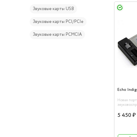
Звуковые карты USB
Звуковые карты PCI/PCIe
Звуковые карты PCMCIA
Echo Indig
Новая пор
звуковосп
Indigo DJ 
для ноутбу
5 450 ₽
Macintosh.
фунции ори
Indigo, но
независимы
линейных 