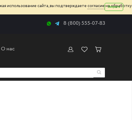
жая использование сайта, вы подтверждаете
согласие
на обработку
Закрыть
8 (800) 555-07-83
О нас