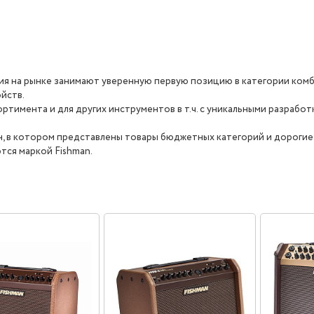
ия на рынке занимают уверенную первую позицию в категории комб
йств.
тимента и для других инструментов в т.ч. с уникальными разработк
н, в котором представлены товары бюджетных категорий и дороги
тся маркой Fishman.