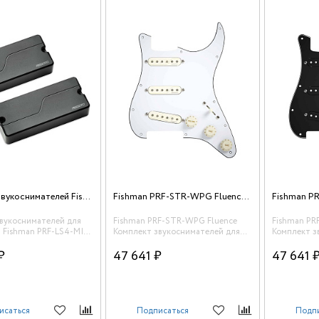
Комплект звукоснимателей Fishman PRF-LS4-MI2 Fluence Mike Inez
Fishman PRF-STR-WPG Fluence Комплект звукоснимателей для электрогитары в сборе
звукоснимателей для
Fishman PRF-STR-WPG Fluence
Fishman PR
, Fishman PRF-LS4-MI2
Комплект звукоснимателей для
Комплект з
e Inez
электрогитары в сборе
электрогит
₽
47 641 ₽
47 641 
исаться
Подписаться
Подп