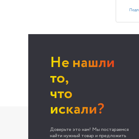
Подп
Не нашли
то,
что
искали?
Доверьте это нам! Мы постараемся
найти нужный товар и предложить