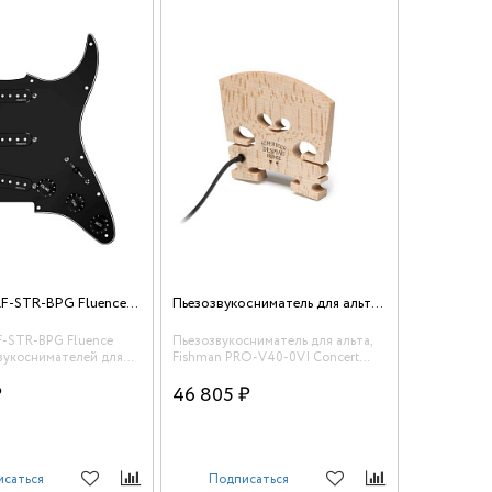
Fishman PRF-STR-BPG Fluence Комплект звукоснимателей для электрогитары в сборе
Пьезозвукосниматель для альта Fishman PRO-V40-0VI Concert Series
F-STR-BPG Fluence
Пьезозвукосниматель для альта,
вукоснимателей для
Fishman PRO-V40-0VI Concert
ары в сборе
Series
₽
46 805 ₽
исаться
Подписаться