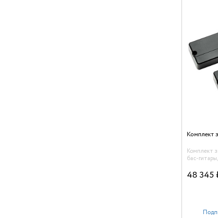
Комплект 
бас-гитары
Fluence Mik
48 345 
Подп