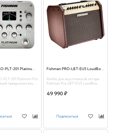
Fishman PRO-PLT-201 Platinum Pro EQ/DI Гитарный предусилитель со встроенным эквалайзером
Fishman PRO-LBT-EU5 LoudBox Mini Bluetooth
O-PLT-201 Platinum Pro
Комбо для акустической гитары
рный предусилитель со
Fishman Pro-LBT-EU5 LoudBox
 эквалайзером
Mini Bluetooth.
₽
49 990 ₽
исаться
Подписаться