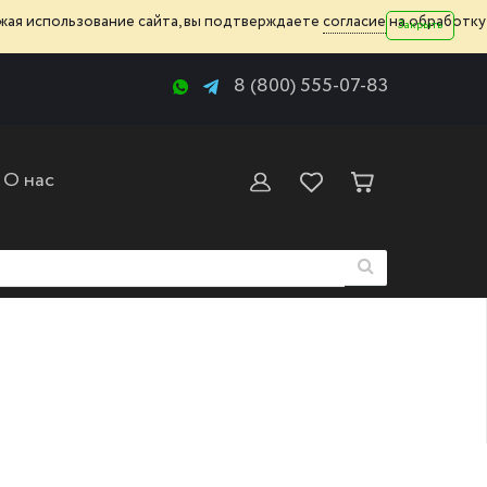
жая использование сайта, вы подтверждаете
согласие
на обработку
Закрыть
8 (800) 555-07-83
О нас