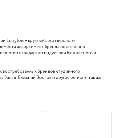
ции LongJoin – крупнейшего мирового
о момента ассортимент бренда постепенно
ию многим стандартам индустрии бюджетного и
мых востребованных брендов студийного
а Запад, Ближний Восток и другие регионы так же