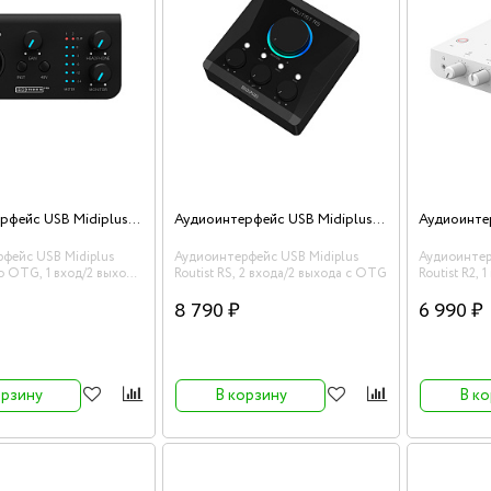
Аудиоинтерфейс USB Midiplus Studio M pro OTG
Аудиоинтерфейс USB Midiplus Routist RS
фейс USB Midiplus
Аудиоинтерфейс USB Midiplus
Аудиоинтер
ro OTG, 1 вход/2 выхода
Routist RS, 2 входа/2 выхода c OTG
Routist R2,
8 790 ₽
6 990 ₽
орзину
В корзину
В к