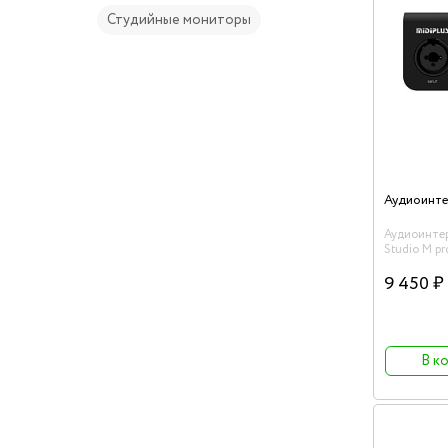
Студийные мониторы
Аудиоинтер
Studio M p
c OTG
9 450 ₽
В к