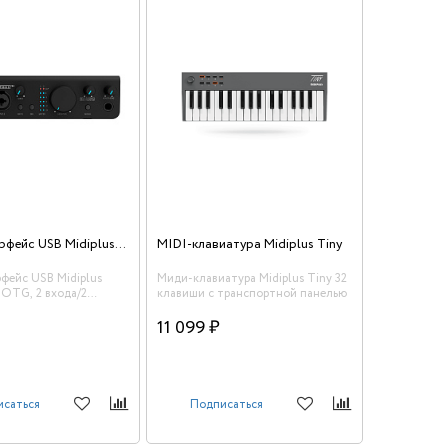
Аудиоинтерфейс USB Midiplus Studio 2 pro OTG
MIDI-клавиатура Midiplus Tiny
фейс USB Midiplus
Миди-клавиатура Midiplus Tiny 32
o OTG, 2 входа/2
клавиши с транспортной панелью
OTG
11 099 ₽
исаться
Подписаться