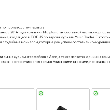
ап по производству первых в
ем. В 2014 году компания Midiplus стал составной частью корпора
ания, входящего в ТОП-15 по версии журнала Music Trades. С этог
ы и студийные мониторы, которые уже успели составить конкуренц
ли рынка аудиоинтерфейсов в Азии, а также является одним из са
одаж не ограничивается только Азиатскими странами, и экспансия н