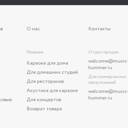
ов
О нас
Контакты
Решения
Отдел продаж
welcome@music
Караоке для дома
hummer.ru
Для домашних студий
Для коммерческих
Для ресторанов
предложений
Акустика для караоке
welcome
@music
hummer.ru
ковые
Для концертов
Возврат товара