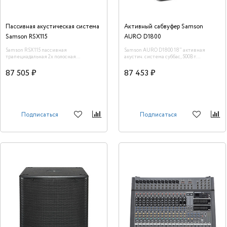
Пассивная акустическая система
Активный сабвуфер Samson
Samson RSX115
AURO D1800
Samson RSX115 пассивная
Samson AURO D1800 18" активная
трапециадальная 2х полосная
акустич. система суббас, 500Вт
акустическая система
RMS/1000Вт Peak, усилитель класс D,
30гц-135 гц, макс. SPL 125dB, размеры
87 505 ₽
87 453 ₽
513х643х612 мм, вес 41,1 кг
Подписаться
Подписаться