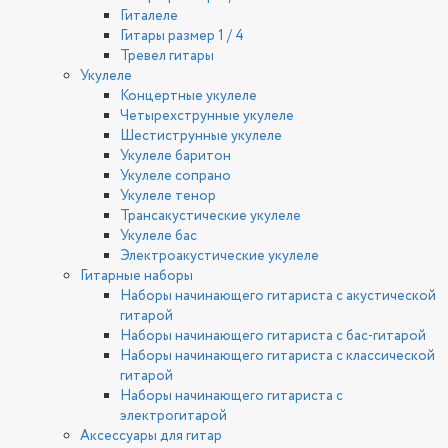
Гиталеле
Гитары размер 1 / 4
Тревел гитары
Укулеле
Концертные укулеле
Четырехструнные укулеле
Шестиструнные укулеле
Укулеле баритон
Укулеле сопрано
Укулеле тенор
Трансакустические укулеле
Укулеле бас
Электроакустические укулеле
Гитарные наборы
Наборы начинающего гитариста с акустической
гитарой
Наборы начинающего гитариста с бас-гитарой
Наборы начинающего гитариста с классической
гитарой
Наборы начинающего гитариста с
электрогитарой
Аксессуары для гитар