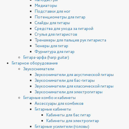
Каподастры
Медиаторы
Подставки для ног
Потенциометры для гитар
Слайды для гитары
Средства для ухода за гитарой
Стулья для гитаристов
Тренажеры для пальцев рук гитариста
Тюнеры для гитар
Фурнитура для гитар
Гитара-арфа (harp guitar)
Гитарное оборудование
Звукосниматели
Звукосниматели для акустической гитары
Звукосниматели для бас-гитары
Звукосниматели для классической гитары
Звукосниматели для электрогитары
Гитарные комбо и кабинеты
Аксессуары для комбиков
Гитарные кабинеты
Кабинеты для бас гитар
Кабинеты для электрогитар
Гитарные усилители (головы)