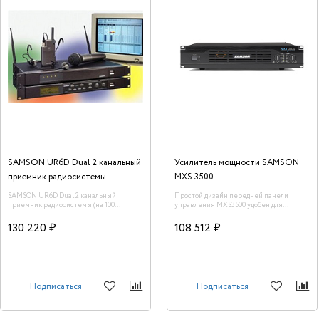
SAMSON UR6D Dual 2 канальный
Усилитель мощности SAMSON
приемник радиосистемы
MXS 3500
SAMSON UR6D Dual 2 канальный
Простой дизайн передней панели
приемник радиосистемы (на 100
управления MXS3500 удобен для
каналов)
использования в различных условиях,
включая затемненные сцены. Ручки
130 220 ₽
108 512 ₽
управления уровнями громкости
каждого канала и светодиодные
индикаторы оптимально могут
использоваться даже в затемнённых
сценах.
Подписаться
Подписаться