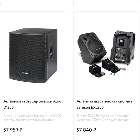
Активный сабвуфер Samson Auro
Активная акустическая система
D1200
Samson EXL250
Активный сабвуфер Samson Auro D1200
Samson EXL250 Мобильный звуковой
воспроизводит настолько мощные
комплект: 250 Вт, Две акустические
низкие частоты, что зрители могут не
системы (12"НЧ+1"ВЧ)
только услышать, но и «почувствовать»
57 959 ₽
57 840 ₽
бас. Auro D1200 имеет мощное ударное
"сердце" в очень эффективном корпусе.