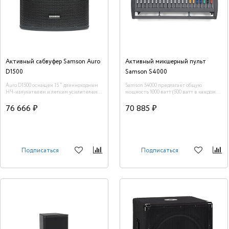
Активный сабвуфер Samson Auro
Активный микшерный пульт
D1500
Samson S4000
Auro D1500 оснащен 15 " длинноходным
Samson S4000 предлагает общую
НЧ-излучателем и легким усилителем
мощность 1000 ватт (500 ватт в каждом
класса D. Подключение осуществляется
канале при 4 омах сопротивления
посредством комбинированных XLR-
акустических систем) с 20 входными
76 666 ₽
70 885 ₽
1/4" разъемов и несимметричных
каналами, включая 12 моно каналов с
стерео RCA разъемов.
высококачественными микрофонными
предусилителями и линейными
входами, а также четыре стерео канала.
Подписаться
Подписаться