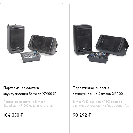
Портативная система
Портативная система
звукоусиления Samson XP1000B
звукоусиления Samson XP800
Портативная система Samson
Samson's Expedition XP800 мощная
Expedition XP1000 мощная система
система звукоусиления "все в одном", с
звукоусиления "все в одном", с
компактным дизайном. XP1000 идеально
компактным дизайном. XP1000 идеально
подходит для живых музыкальных
104 358 ₽
98 292 ₽
подходит для живых музыкальных
спектаклей, ди-джеев, вечеринок,
спектаклей, ди-джеев, вечеринок,
классных групповых занятий, офисных
классных групповых занятий, офисных
презентаций, академических лекций и
презентаций, академических лекций и
везде где нужен мощный звук.
везде где нужен мощный звук.