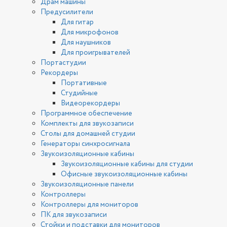
Драм машины
Предусилители
Для гитар
Для микрофонов
Для наушников
Для проигрывателей
Портастудии
Рекордеры
Портативные
Студийные
Видеорекордеры
Программное обеспечение
Комплекты для звукозаписи
Столы для домашней студии
Генераторы синхросигнала
Звукоизоляционные кабины
Звукоизоляционные кабины для студии
Офисные звукоизоляционные кабины
Звукоизоляционные панели
Контроллеры
Контроллеры для мониторов
ПК для звукозаписи
Стойки и подставки для мониторов