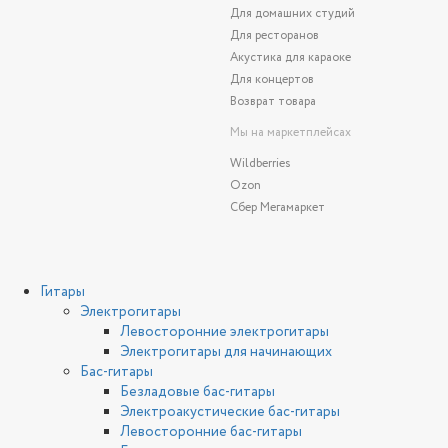
Для домашних студий
Для ресторанов
Акустика для караоке
Для концертов
Возврат товара
Мы на маркетплейсах
Wildberries
Ozon
Сбер Мегамаркет
Гитары
Электрогитары
Левосторонние электрогитары
Электрогитары для начинающих
Бас-гитары
Безладовые бас-гитары
Электроакустические бас-гитары
Левосторонние бас-гитары