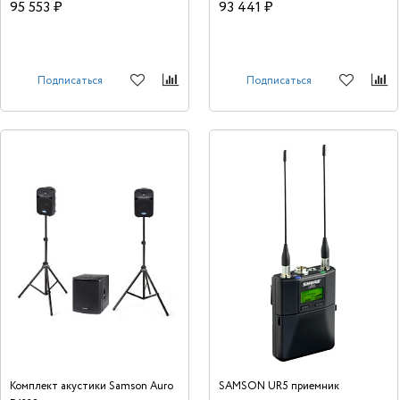
мощность и качественный звук. Он
системах мощного усиления,
95 553 ₽
93 441 ₽
прекрасно подходит для
требующих исключительного звука и
путешествующих музыкантов, для
высокую потребляемую мощность.
проведения разнообразных
мероприятий в помещениях разных
размеров.
Подписаться
Подписаться
Комплект акустики Samson Auro
SAMSON UR5 приемник