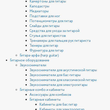
Камертоны для гитары
Каподастры
Медиаторы
Подставки для ног
Потенциометры для гитар
Слайды для гитары
Средства для ухода за гитарой
Стулья для гитаристов
Тренажеры для пальцев рук гитариста
Тюнеры для гитар
Фурнитура для гитар
Гитара-арфа (harp guitar)
Гитарное оборудование
Звукосниматели
Звукосниматели для акустической гитары
Звукосниматели для бас-гитары
Звукосниматели для классической гитары
Звукосниматели для электрогитары
Гитарные комбо и кабинеты
Аксессуары для комбиков
Гитарные кабинеты
Кабинеты для бас гитар
Кабинеты для электрогитар