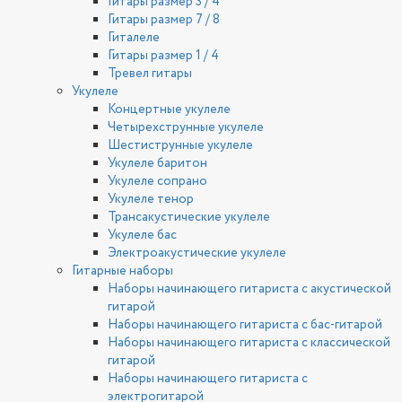
Гитары размер 3 / 4
Гитары размер 7 / 8
Гиталеле
Гитары размер 1 / 4
Тревел гитары
Укулеле
Концертные укулеле
Четырехструнные укулеле
Шестиструнные укулеле
Укулеле баритон
Укулеле сопрано
Укулеле тенор
Трансакустические укулеле
Укулеле бас
Электроакустические укулеле
Гитарные наборы
Наборы начинающего гитариста с акустической
гитарой
Наборы начинающего гитариста с бас-гитарой
Наборы начинающего гитариста с классической
гитарой
Наборы начинающего гитариста с
электрогитарой