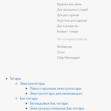
Караоке для дома
Для домашних студий
Для ресторанов
Акустика для караоке
Для концертов
Возврат товара
Мы на маркетплейсах
Wildberries
Ozon
Сбер Мегамаркет
Гитары
Электрогитары
Левосторонние электрогитары
Электрогитары для начинающих
Бас-гитары
Безладовые бас-гитары
Электроакустические бас-гитары