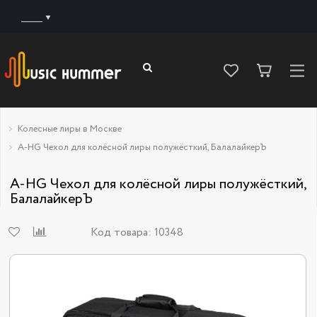
______
Колесные лиры в Москве
A-HG Чехол для колёсной лиры полужёсткий, БалалайкерЪ
A-HG Чехол для колёсной лиры полужёсткий,
БалалайкерЪ
Код товара:
10348