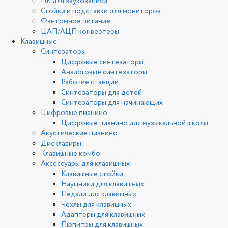
ПК для звукозаписи
Стойки и подставки для мониторов
Фантомное питание
ЦАП/АЦП конвертеры
Клавишные
Синтезаторы
Цифровые синтезаторы
Аналоговые синтезаторы
Рабочие станции
Синтезаторы для детей
Синтезаторы для начинающих
Цифровые пианино
Цифровые пианино для музыкальной школы
Акустические пианино
Дисклавиры
Клавишные комбо
Аксессуары для клавишных
Клавишные стойки
Наушники для клавишных
Педали для клавишных
Чехлы для клавишных
Адаптеры для клавишных
Пюпитры для клавишных