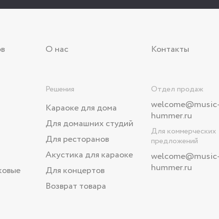
ов
О нас
Контакты
Решения
Отдел продаж
welcome@music
Караоке для дома
hummer.ru
Для домашних студий
Для коммерческих
Для ресторанов
предложений
Акустика для караоке
welcome
@music
hummer.ru
ковые
Для концертов
Возврат товара