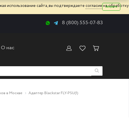
жая использование сайта, вы подтверждаете
согласие
на обработку
Закрыть
8 (800) 555-07-83
О нас
ков в Москве
Адаптер Blackstar FLY-PSU(1)