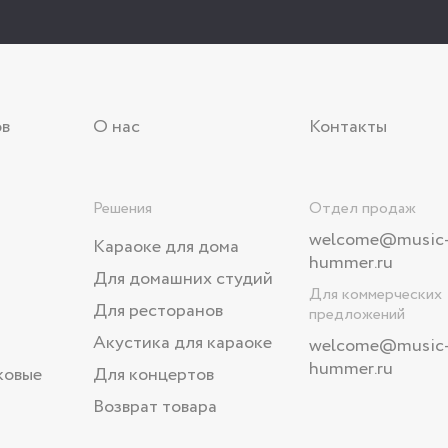
ов
О нас
Контакты
Решения
Отдел продаж
welcome@music
Караоке для дома
hummer.ru
Для домашних студий
Для коммерческих
Для ресторанов
предложений
Акустика для караоке
welcome
@music
hummer.ru
ковые
Для концертов
Возврат товара