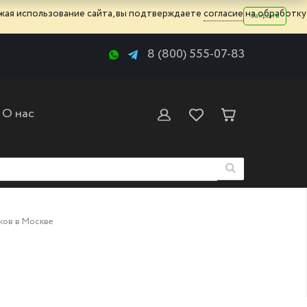
жая использование сайта, вы подтверждаете
согласие
на обработку
Закрыть
8 (800) 555-07-83
О нас
ков в Москве