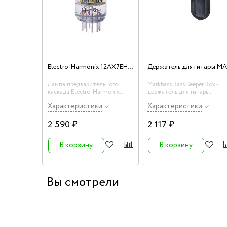
Electro-Harmonix 12AX7EH/ ECC83 Лампа предварительного каскада
Лампа предварительного
Markbass Bass Keeper Box -
каскада Electro-Harmonix
держатель для гитары.
12AX7EH/ ECC83
Характеристики
Характеристики
2 590 ₽
2 117 ₽
В корзину
В корзину
Вы смотрели