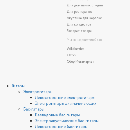
Для домашних студий
Для ресторанов
Акустика для караоке
Для концертов
Возврат товара
Мы на маркетплейсах
Wildberries
Ozon
Сбер Мегамаркет
Гитары
Электрогитары
Левосторонние электрогитары
Электрогитары для начинающих
Бас-гитары
Безладовые бас-гитары
Электроакустические бас-гитары
Левосторонние бас-гитары