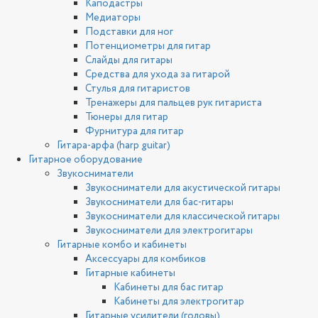
Каподастры
Медиаторы
Подставки для ног
Потенциометры для гитар
Слайды для гитары
Средства для ухода за гитарой
Стулья для гитаристов
Тренажеры для пальцев рук гитариста
Тюнеры для гитар
Фурнитура для гитар
Гитара-арфа (harp guitar)
Гитарное оборудование
Звукосниматели
Звукосниматели для акустической гитары
Звукосниматели для бас-гитары
Звукосниматели для классической гитары
Звукосниматели для электрогитары
Гитарные комбо и кабинеты
Аксессуары для комбиков
Гитарные кабинеты
Кабинеты для бас гитар
Кабинеты для электрогитар
Гитарные усилители (головы)