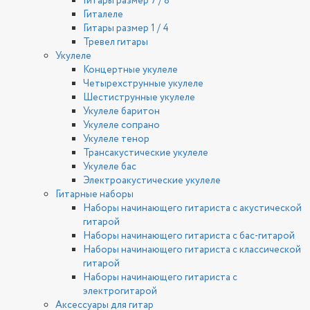
Гитары размер 7 / 8
Гиталеле
Гитары размер 1 / 4
Тревел гитары
Укулеле
Концертные укулеле
Четырехструнные укулеле
Шестиструнные укулеле
Укулеле баритон
Укулеле сопрано
Укулеле тенор
Трансакустические укулеле
Укулеле бас
Электроакустические укулеле
Гитарные наборы
Наборы начинающего гитариста с акустической
гитарой
Наборы начинающего гитариста с бас-гитарой
Наборы начинающего гитариста с классической
гитарой
Наборы начинающего гитариста с
электрогитарой
Аксессуары для гитар