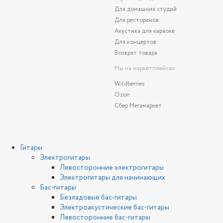
Для домашних студий
Для ресторанов
Акустика для караоке
Для концертов
Возврат товара
Мы на маркетплейсах
Wildberries
Ozon
Сбер Мегамаркет
Гитары
Электрогитары
Левосторонние электрогитары
Электрогитары для начинающих
Бас-гитары
Безладовые бас-гитары
Электроакустические бас-гитары
Левосторонние бас-гитары