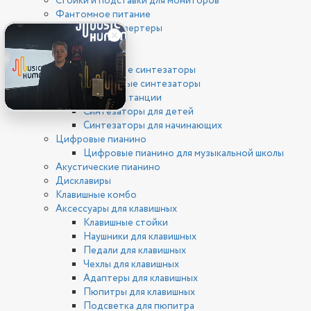
Стойки и подставки для мониторов
Фантомное питание
ЦАП/АЦП конвертеры
Клавишные
Синтезаторы
Цифровые синтезаторы
Аналоговые синтезаторы
Рабочие станции
Синтезаторы для детей
Синтезаторы для начинающих
Цифровые пианино
Цифровые пианино для музыкальной школы
Акустические пианино
Дисклавиры
Клавишные комбо
Аксессуары для клавишных
Клавишные стойки
Наушники для клавишных
Педали для клавишных
Чехлы для клавишных
Адаптеры для клавишных
Пюпитры для клавишных
Подсветка для пюпитра