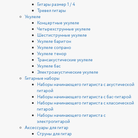
Гитары размер 1 / 4
Тревел гитары
Укулеле
Концертные укулеле
Четырехструнные укулеле
Шестиструнные укулеле
Укулеле баритон
Укулеле сопрано
Укулеле тенор
Трансакустические укулеле
Укулеле бас
Электроакустические укулеле
Гитарные наборы
Наборы начинающего гитариста с акустической
гитарой
Наборы начинающего гитариста с бас-гитарой
Наборы начинающего гитариста с классической
гитарой
Наборы начинающего гитариста с
электрогитарой
Аксессуары для гитар
Струны для гитар