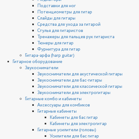
Подставки для ног
Потенциометры для гитар
Слайды для гитары
Средства для ухода за гитарой
Стулья для гитаристов
Тренажеры для пальцев рук гитариста
Тюнеры для гитар
Фурнитура для гитар
Гитара-арфа (harp guitar)
Гитарное оборудование
Звукосниматели
Звукосниматели для акустической гитары
Звукосниматели для бас-гитары
Звукосниматели для классической гитары
Звукосниматели для электрогитары
Гитарные комбо и кабинеты
Аксессуары для комбиков
Гитарные кабинеты
Кабинеты для бас гитар
Кабинеты для электрогитар
Гитарные усилители (головы)
Усилители для бас гитар