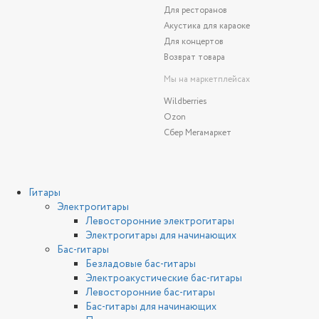
Для ресторанов
Акустика для караоке
Для концертов
Возврат товара
Мы на маркетплейсах
Wildberries
Ozon
Сбер Мегамаркет
Гитары
Электрогитары
Левосторонние электрогитары
Электрогитары для начинающих
Бас-гитары
Безладовые бас-гитары
Электроакустические бас-гитары
Левосторонние бас-гитары
Бас-гитары для начинающих