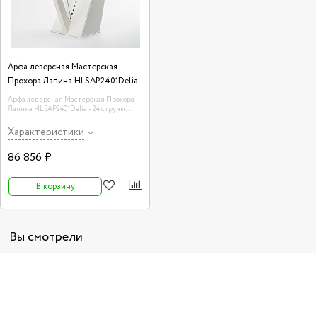
Арфа леверсная Мастерская
Прохора Лапина HLSAP2401Delia
Арфа леверсная Мастерская Прохора
Лапина HLSAP2401Delia - 24 струны
упрощённой конструкции, в комплекте с
чехлом, ключом, запасными струнами.
Характеристики
86 856 ₽
В корзину
Вы смотрели