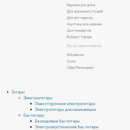
Караоке для дома
Для домашних студий
Для ресторанов
Акустика для караоке
Для концертов
Возврат товара
Мы на маркетплейсах
Wildberries
Ozon
Сбер Мегамаркет
Гитары
Электрогитары
Левосторонние электрогитары
Электрогитары для начинающих
Бас-гитары
Безладовые бас-гитары
Электроакустические бас-гитары