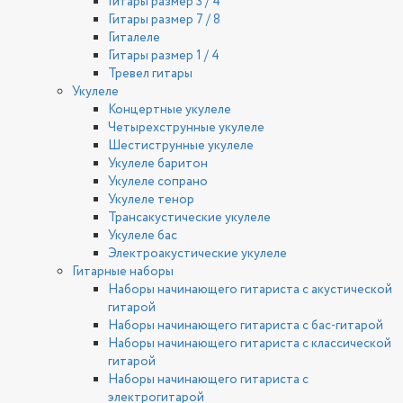
Гитары размер 3 / 4
Гитары размер 7 / 8
Гиталеле
Гитары размер 1 / 4
Тревел гитары
Укулеле
Концертные укулеле
Четырехструнные укулеле
Шестиструнные укулеле
Укулеле баритон
Укулеле сопрано
Укулеле тенор
Трансакустические укулеле
Укулеле бас
Электроакустические укулеле
Гитарные наборы
Наборы начинающего гитариста с акустической
гитарой
Наборы начинающего гитариста с бас-гитарой
Наборы начинающего гитариста с классической
гитарой
Наборы начинающего гитариста с
электрогитарой