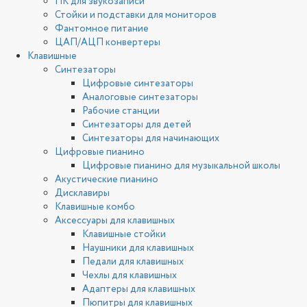
ПК для звукозаписи
Стойки и подставки для мониторов
Фантомное питание
ЦАП/АЦП конвертеры
Клавишные
Синтезаторы
Цифровые синтезаторы
Аналоговые синтезаторы
Рабочие станции
Синтезаторы для детей
Синтезаторы для начинающих
Цифровые пианино
Цифровые пианино для музыкальной школы
Акустические пианино
Дисклавиры
Клавишные комбо
Аксессуары для клавишных
Клавишные стойки
Наушники для клавишных
Педали для клавишных
Чехлы для клавишных
Адаптеры для клавишных
Пюпитры для клавишных