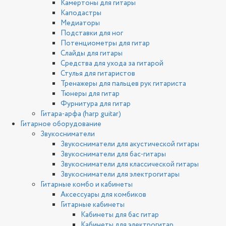
Камертоны для гитары
Каподастры
Медиаторы
Подставки для ног
Потенциометры для гитар
Слайды для гитары
Средства для ухода за гитарой
Стулья для гитаристов
Тренажеры для пальцев рук гитариста
Тюнеры для гитар
Фурнитура для гитар
Гитара-арфа (harp guitar)
Гитарное оборудование
Звукосниматели
Звукосниматели для акустической гитары
Звукосниматели для бас-гитары
Звукосниматели для классической гитары
Звукосниматели для электрогитары
Гитарные комбо и кабинеты
Аксессуары для комбиков
Гитарные кабинеты
Кабинеты для бас гитар
Кабинеты для электрогитар