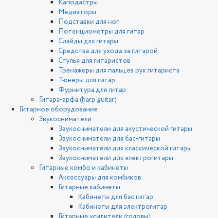
Каподастры
Медиаторы
Подставки для ног
Потенциометры для гитар
Слайды для гитары
Средства для ухода за гитарой
Стулья для гитаристов
Тренажеры для пальцев рук гитариста
Тюнеры для гитар
Фурнитура для гитар
Гитара-арфа (harp guitar)
Гитарное оборудование
Звукосниматели
Звукосниматели для акустической гитары
Звукосниматели для бас-гитары
Звукосниматели для классической гитары
Звукосниматели для электрогитары
Гитарные комбо и кабинеты
Аксессуары для комбиков
Гитарные кабинеты
Кабинеты для бас гитар
Кабинеты для электрогитар
Гитарные усилители (головы)