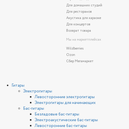
Для домашних студий
Для ресторанов
Акустика для караоке
Для концертов
Возврат товара
Мы на маркетплейсах
Wildberries
Ozon
Сбер Мегамаркет
Гитары
Электрогитары
Левосторонние электрогитары
Электрогитары для начинающих
Бас-гитары
Безладовые бас-гитары
Электроакустические бас-гитары
Левосторонние бас-гитары