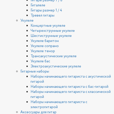
Гитары размер 7 / 8
Гиталеле
Гитары размер 1 / 4
Тревел гитары
Укулеле
Концертные укулеле
Четырехструнные укулеле
Шестиструнные укулеле
Укулеле баритон
Укулеле сопрано
Укулеле тенор
Трансакустические укулеле
Укулеле бас
Электроакустические укулеле
Гитарные наборы
Наборы начинающего гитариста с акустической
гитарой
Наборы начинающего гитариста с бас-гитарой
Наборы начинающего гитариста с классической
гитарой
Наборы начинающего гитариста с
электрогитарой
Аксессуары для гитар