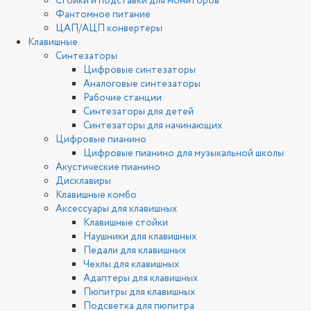
Стойки и подставки для мониторов
Фантомное питание
ЦАП/АЦП конвертеры
Клавишные
Синтезаторы
Цифровые синтезаторы
Аналоговые синтезаторы
Рабочие станции
Синтезаторы для детей
Синтезаторы для начинающих
Цифровые пианино
Цифровые пианино для музыкальной школы
Акустические пианино
Дисклавиры
Клавишные комбо
Аксессуары для клавишных
Клавишные стойки
Наушники для клавишных
Педали для клавишных
Чехлы для клавишных
Адаптеры для клавишных
Пюпитры для клавишных
Подсветка для пюпитра