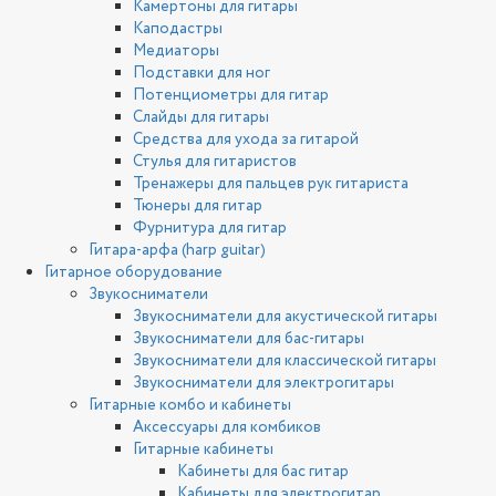
Камертоны для гитары
Каподастры
Медиаторы
Подставки для ног
Потенциометры для гитар
Слайды для гитары
Средства для ухода за гитарой
Стулья для гитаристов
Тренажеры для пальцев рук гитариста
Тюнеры для гитар
Фурнитура для гитар
Гитара-арфа (harp guitar)
Гитарное оборудование
Звукосниматели
Звукосниматели для акустической гитары
Звукосниматели для бас-гитары
Звукосниматели для классической гитары
Звукосниматели для электрогитары
Гитарные комбо и кабинеты
Аксессуары для комбиков
Гитарные кабинеты
Кабинеты для бас гитар
Кабинеты для электрогитар