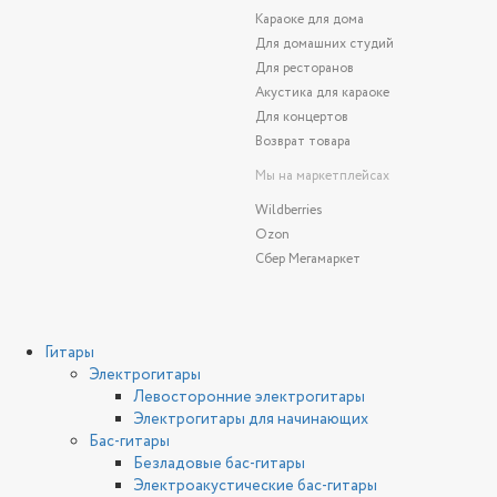
Караоке для дома
Для домашних студий
Для ресторанов
Акустика для караоке
Для концертов
Возврат товара
Мы на маркетплейсах
Wildberries
Ozon
Сбер Мегамаркет
Гитары
Электрогитары
Левосторонние электрогитары
Электрогитары для начинающих
Бас-гитары
Безладовые бас-гитары
Электроакустические бас-гитары