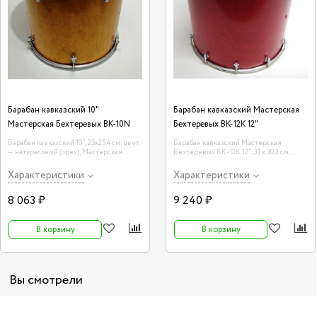
Барабан кавказский 10"
Барабан кавказский Мастерская
Мастерская Бехтеревых BK-10N
Бехтеревых BK-12K 12"
Барабан кавказский 10", 25х25,4 см, цвет
Барабан кавказский Мастерская
— натуральный (орех), Мастерская
Бехтеревых BK-12K 12", 31 х 30.3 см,
Бехтеревых BK-10N
красный
Характеристики
Характеристики
8 063 ₽
9 240 ₽
В корзину
В корзину
Вы смотрели