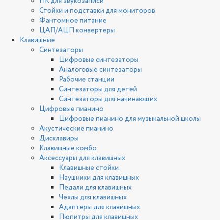
ПК для звукозаписи
Стойки и подставки для мониторов
Фантомное питание
ЦАП/АЦП конвертеры
Клавишные
Синтезаторы
Цифровые синтезаторы
Аналоговые синтезаторы
Рабочие станции
Синтезаторы для детей
Синтезаторы для начинающих
Цифровые пианино
Цифровые пианино для музыкальной школы
Акустические пианино
Дисклавиры
Клавишные комбо
Аксессуары для клавишных
Клавишные стойки
Наушники для клавишных
Педали для клавишных
Чехлы для клавишных
Адаптеры для клавишных
Пюпитры для клавишных