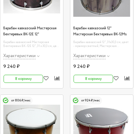
Барабан кавказский Мастерская
Барабан кавказский 12"
Бехтеревых BK-12E 12"
Мастерская Бехтеревых BK-12Ms
Барабан кавказский Мастерская
Барабан кавказский 12", 31х30,3 см, цвет
Бехтеревых BK-12E 12", 31 х 30,3 см, цвет
- мрамор светлый, Мастерская
- эбен
Бехтеревых BK-12Ms
Характеристики
Характеристики
9 240 ₽
9 240 ₽
В корзину
В корзину
от 806 ₽/мес
от 924 ₽/мес