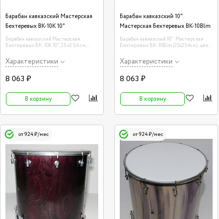
Барабан кавказский Мастерская
Барабан кавказский 10"
Бехтеревых BK-10K 10"
Мастерская Бехтеревых BK-10Blm
Барабан кавказский Мастерская
Барабан кавказский 10" Мастерская
Бехтеревых BK-10K 10", 25 х2 5,4 см,
Бехтеревых BK-10Blm (25х25.4см), цвет
цвет — красный.
- чёрный матовый
Характеристики
Характеристики
8 063 ₽
8 063 ₽
В корзину
В корзину
от 924 ₽/мес
от 924 ₽/мес