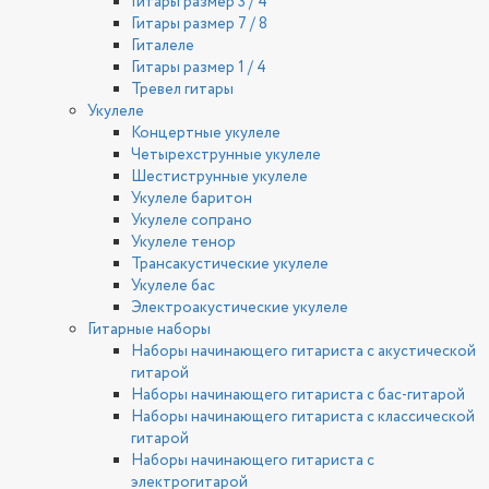
Гитары размер 3 / 4
Гитары размер 7 / 8
Гиталеле
Гитары размер 1 / 4
Тревел гитары
Укулеле
Концертные укулеле
Четырехструнные укулеле
Шестиструнные укулеле
Укулеле баритон
Укулеле сопрано
Укулеле тенор
Трансакустические укулеле
Укулеле бас
Электроакустические укулеле
Гитарные наборы
Наборы начинающего гитариста с акустической
гитарой
Наборы начинающего гитариста с бас-гитарой
Наборы начинающего гитариста с классической
гитарой
Наборы начинающего гитариста с
электрогитарой