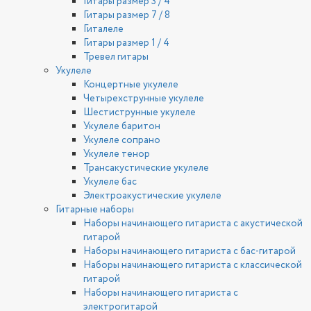
Гитары размер 3 / 4
Гитары размер 7 / 8
Гиталеле
Гитары размер 1 / 4
Тревел гитары
Укулеле
Концертные укулеле
Четырехструнные укулеле
Шестиструнные укулеле
Укулеле баритон
Укулеле сопрано
Укулеле тенор
Трансакустические укулеле
Укулеле бас
Электроакустические укулеле
Гитарные наборы
Наборы начинающего гитариста с акустической
гитарой
Наборы начинающего гитариста с бас-гитарой
Наборы начинающего гитариста с классической
гитарой
Наборы начинающего гитариста с
электрогитарой