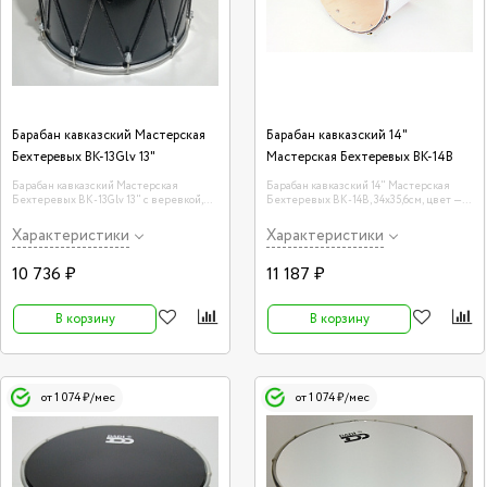
Барабан кавказский Мастерская
Барабан кавказский 14"
Бехтеревых BK-13Glv 13"
Мастерская Бехтеревых BK-14B
Барабан кавказский Мастерская
Барабан кавказский 14" Мастерская
Бехтеревых BK-13Glv 13" с веревкой,
Бехтеревых BK-14B, 34х35,6см, цвет —
31х33 см, цвет — черный
белый
Характеристики
Характеристики
10 736 ₽
11 187 ₽
В корзину
В корзину
от 1 074 ₽/мес
от 1 074 ₽/мес