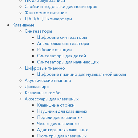
ПК для звукозаписи
Стойки и подставки для мониторов
Фантомное питание
ЦАП/АЦП конвертеры
Клавишные
Синтезаторы
Цифровые синтезаторы
Аналоговые синтезаторы
Рабочие станции
Синтезаторы для детей
Синтезаторы для начинающих
Цифровые пианино
Цифровые пианино для музыкальной школы
Акустические пианино
Дисклавиры
Клавишные комбо
Аксессуары для клавишных
Клавишные стойки
Наушники для клавишных
Педали для клавишных
Чехлы для клавишных
Адаптеры для клавишных
Пюпитры для клавишных