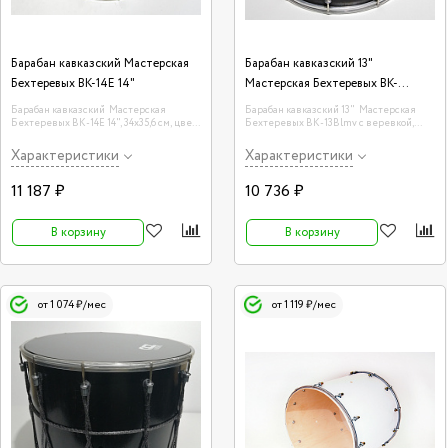
Барабан кавказский Мастерская
Барабан кавказский 13"
Бехтеревых BK-14E 14"
Мастерская Бехтеревых BK-
13Blmv
Барабан кавказский Мастерская
Барабан кавказский 13" Мастерская
Бехтеревых BK-14E 14", 34х35,6 см, цвет
Бехтеревых BK-13Blmv с веревкой,
— эбен
31х33 см, цвет — чёрный матовый
Характеристики
Характеристики
11 187 ₽
10 736 ₽
В корзину
В корзину
от 1 074 ₽/мес
от 1 119 ₽/мес