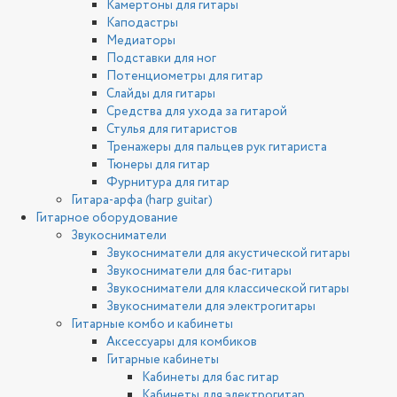
Камертоны для гитары
Каподастры
Медиаторы
Подставки для ног
Потенциометры для гитар
Слайды для гитары
Средства для ухода за гитарой
Стулья для гитаристов
Тренажеры для пальцев рук гитариста
Тюнеры для гитар
Фурнитура для гитар
Гитара-арфа (harp guitar)
Гитарное оборудование
Звукосниматели
Звукосниматели для акустической гитары
Звукосниматели для бас-гитары
Звукосниматели для классической гитары
Звукосниматели для электрогитары
Гитарные комбо и кабинеты
Аксессуары для комбиков
Гитарные кабинеты
Кабинеты для бас гитар
Кабинеты для электрогитар