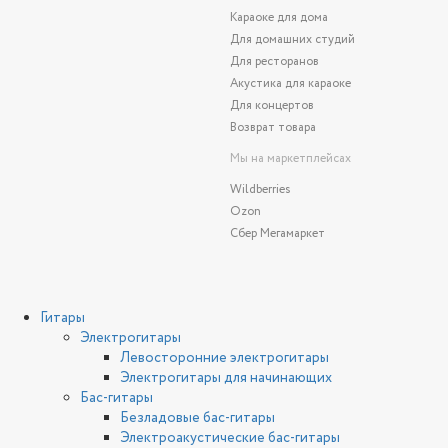
Караоке для дома
Для домашних студий
Для ресторанов
Акустика для караоке
Для концертов
Возврат товара
Мы на маркетплейсах
Wildberries
Ozon
Сбер Мегамаркет
Гитары
Электрогитары
Левосторонние электрогитары
Электрогитары для начинающих
Бас-гитары
Безладовые бас-гитары
Электроакустические бас-гитары