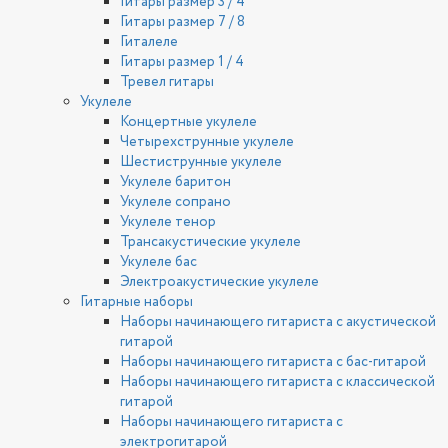
Гитары размер 3 / 4
Гитары размер 7 / 8
Гиталеле
Гитары размер 1 / 4
Тревел гитары
Укулеле
Концертные укулеле
Четырехструнные укулеле
Шестиструнные укулеле
Укулеле баритон
Укулеле сопрано
Укулеле тенор
Трансакустические укулеле
Укулеле бас
Электроакустические укулеле
Гитарные наборы
Наборы начинающего гитариста с акустической
гитарой
Наборы начинающего гитариста с бас-гитарой
Наборы начинающего гитариста с классической
гитарой
Наборы начинающего гитариста с
электрогитарой