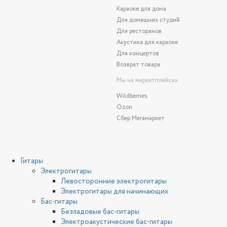
Караоке для дома
Для домашних студий
Для ресторанов
Акустика для караоке
Для концертов
Возврат товара
Мы на маркетплейсах
Wildberries
Ozon
Сбер Мегамаркет
Гитары
Электрогитары
Левосторонние электрогитары
Электрогитары для начинающих
Бас-гитары
Безладовые бас-гитары
Электроакустические бас-гитары