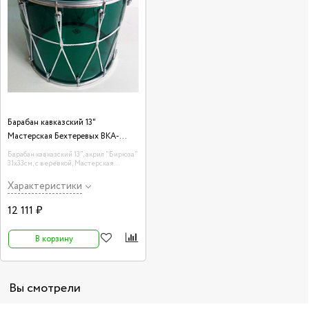
Барабан кавказский 13"
Мастерская Бехтеревых BKA-
13Bzv
Барабан кавказский 13", акрил "Бирюза"
31х33см, с верёвкой, Мастерская
Бехтеревых BKA-13Bzv
Характеристики
12 111 ₽
В корзину
Вы смотрели