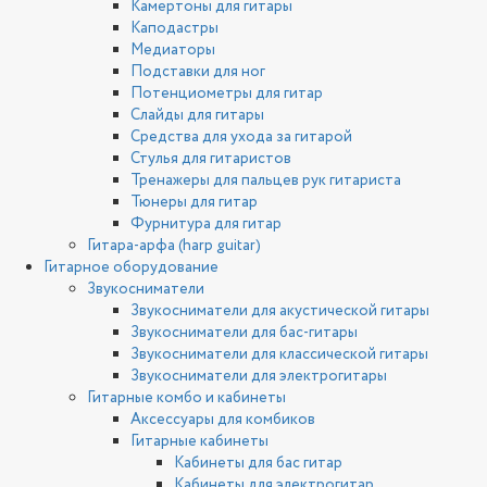
Камертоны для гитары
Каподастры
Медиаторы
Подставки для ног
Потенциометры для гитар
Слайды для гитары
Средства для ухода за гитарой
Стулья для гитаристов
Тренажеры для пальцев рук гитариста
Тюнеры для гитар
Фурнитура для гитар
Гитара-арфа (harp guitar)
Гитарное оборудование
Звукосниматели
Звукосниматели для акустической гитары
Звукосниматели для бас-гитары
Звукосниматели для классической гитары
Звукосниматели для электрогитары
Гитарные комбо и кабинеты
Аксессуары для комбиков
Гитарные кабинеты
Кабинеты для бас гитар
Кабинеты для электрогитар