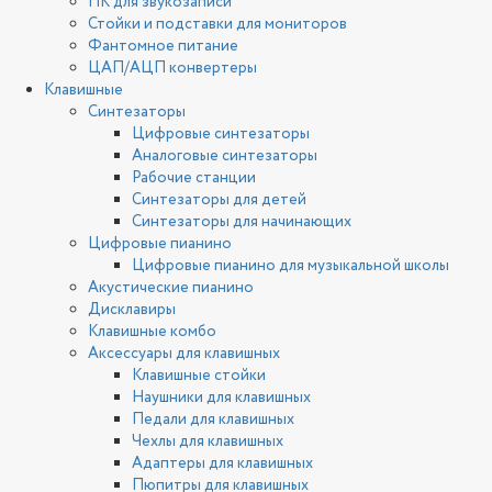
ПК для звукозаписи
Стойки и подставки для мониторов
Фантомное питание
ЦАП/АЦП конвертеры
Клавишные
Синтезаторы
Цифровые синтезаторы
Аналоговые синтезаторы
Рабочие станции
Синтезаторы для детей
Синтезаторы для начинающих
Цифровые пианино
Цифровые пианино для музыкальной школы
Акустические пианино
Дисклавиры
Клавишные комбо
Аксессуары для клавишных
Клавишные стойки
Наушники для клавишных
Педали для клавишных
Чехлы для клавишных
Адаптеры для клавишных
Пюпитры для клавишных