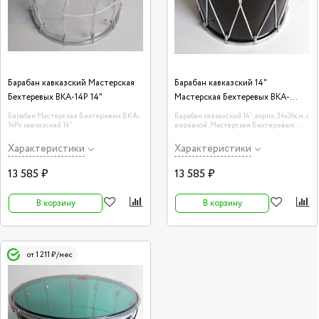
Барабан кавказский Мастерская
Барабан кавказский 14"
Бехтеревых BKA-14P 14"
Мастерская Бехтеревых BKA-
14Opv
Барабан Мастерская Бехтеревых BKA-
Барабан кавказский 14", акрил, 34х36см, с
14Pv кавказский 14"
верёвкой, Мастерская Бехтеревых
BKA-14Opv
Характеристики
Характеристики
13 585 ₽
13 585 ₽
В корзину
В корзину
от 1 211 ₽/мес