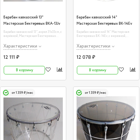
Барабан кавказский 13"
Барабан кавказский 14"
Мастерская Бехтеревых BKA-13Jv
Мастерская Бехтеревых BK-14Ev
Барабан кавказский 13", акрил 31х33см, с
Барабан кавказский 14" Мастерская
верёвкой, Мастерская Бехтеревых
Бехтеревых BK-14Ev, с веревкой,
BKA-13Jv
34х35,6 см, цвет — эбен
Характеристики
Характеристики
12 111 ₽
12 078 ₽
В корзину
В корзину
от 1 359 ₽/мес
от 1 359 ₽/мес