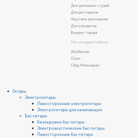
Для домашних студий
Для ресторанов
Акустика для караоке
Для концертов
Возврат товара
Мы на маркетплейсах
Wildberries
Ozon
Сбер Мегамаркет
Гитары
Электрогитары
Левосторонние электрогитары
Электрогитары для начинающих
Бас-гитары
Безладовые бас-гитары
Электроакустические бас-гитары
Левосторонние бас-гитары