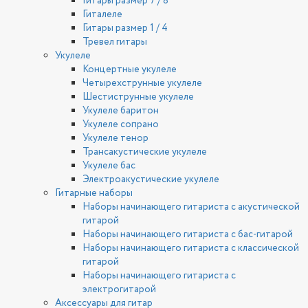
Гитары размер 7 / 8
Гиталеле
Гитары размер 1 / 4
Тревел гитары
Укулеле
Концертные укулеле
Четырехструнные укулеле
Шестиструнные укулеле
Укулеле баритон
Укулеле сопрано
Укулеле тенор
Трансакустические укулеле
Укулеле бас
Электроакустические укулеле
Гитарные наборы
Наборы начинающего гитариста с акустической
гитарой
Наборы начинающего гитариста с бас-гитарой
Наборы начинающего гитариста с классической
гитарой
Наборы начинающего гитариста с
электрогитарой
Аксессуары для гитар