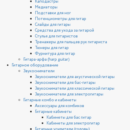
Каподастры
Медиаторы
Подставки для ног
Потенциометры для гитар
Слайды для гитары
Средства для ухода за гитарой
Стулья для гитаристов
Тренажеры для пальцев рук гитариста
Тюнеры для гитар
Фурнитура для гитар
Гитара-арфа (harp guitar)
Гитарное оборудование
Звукосниматели
Звукосниматели для акустической гитары
Звукосниматели для бас-гитары
Звукосниматели для классической гитары
Звукосниматели для электрогитары
Гитарные комбо и кабинеты
Аксессуары для комбиков
Гитарные кабинеты
Кабинеты для бас гитар
Кабинеты для электрогитар
Гитарные усилители (головы)