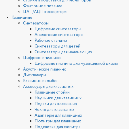
Стойки и подставки для мониторов
Фантомное питание
ЦАП/АЦП конвертеры
Клавишные
Синтезаторы
Цифровые синтезаторы
Аналоговые синтезаторы
Рабочие станции
Синтезаторы для детей
Синтезаторы для начинающих
Цифровые пианино
Цифровые пианино для музыкальной школы
Акустические пианино
Дисклавиры
Клавишные комбо
Аксессуары для клавишных
Клавишные стойки
Наушники для клавишных
Педали для клавишных
Чехлы для клавишных
Адаптеры для клавишных
Пюпитры для клавишных
Подсветка для пюпитра