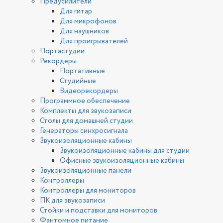
Предусилители
Для гитар
Для микрофонов
Для наушников
Для проигрывателей
Портастудии
Рекордеры
Портативные
Студийные
Видеорекордеры
Программное обеспечение
Комплекты для звукозаписи
Столы для домашней студии
Генераторы синхросигнала
Звукоизоляционные кабины
Звукоизоляционные кабины для студии
Офисные звукоизоляционные кабины
Звукоизоляционные панели
Контроллеры
Контроллеры для мониторов
ПК для звукозаписи
Стойки и подставки для мониторов
Фантомное питание