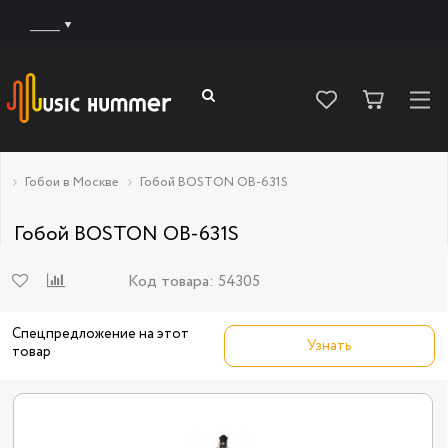
______
Гобои в Москве
Гобой BOSTON OB-631S
Гобой BOSTON OB-631S
Код товара:
54305
Спецпредложение на этот
Узнать
товар