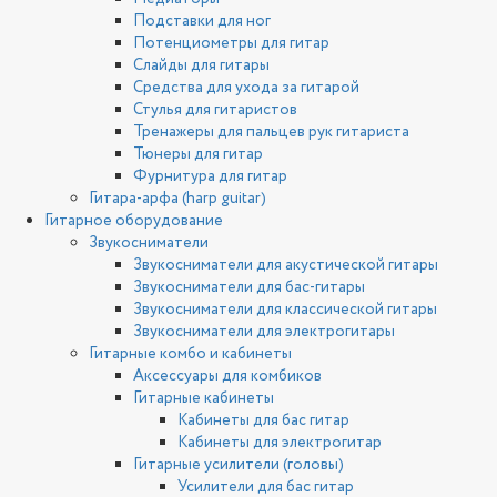
Подставки для ног
Потенциометры для гитар
Слайды для гитары
Средства для ухода за гитарой
Стулья для гитаристов
Тренажеры для пальцев рук гитариста
Тюнеры для гитар
Фурнитура для гитар
Гитара-арфа (harp guitar)
Гитарное оборудование
Звукосниматели
Звукосниматели для акустической гитары
Звукосниматели для бас-гитары
Звукосниматели для классической гитары
Звукосниматели для электрогитары
Гитарные комбо и кабинеты
Аксессуары для комбиков
Гитарные кабинеты
Кабинеты для бас гитар
Кабинеты для электрогитар
Гитарные усилители (головы)
Усилители для бас гитар