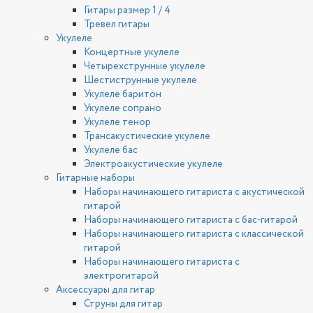
Гитары размер 1 / 4
Тревел гитары
Укулеле
Концертные укулеле
Четырехструнные укулеле
Шестиструнные укулеле
Укулеле баритон
Укулеле сопрано
Укулеле тенор
Трансакустические укулеле
Укулеле бас
Электроакустические укулеле
Гитарные наборы
Наборы начинающего гитариста с акустической
гитарой
Наборы начинающего гитариста с бас-гитарой
Наборы начинающего гитариста с классической
гитарой
Наборы начинающего гитариста с
электрогитарой
Аксессуары для гитар
Струны для гитар