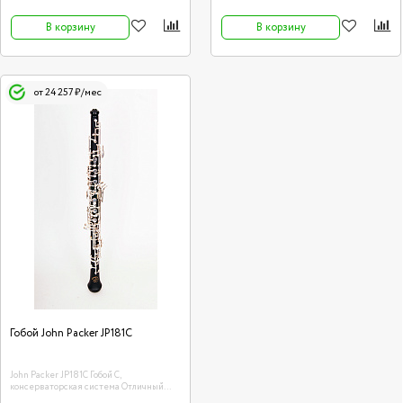
В корзину
В корзину
от 24 257 ₽/мес
Гобой John Packer JP181C
John Packer JP181C Гобой C,
консерваторская система Отличный
инструмент для новичков и учащихся