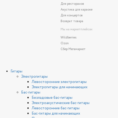
Для ресторанов
Акустика для караоке
Для концертов
Возврат товара
Мы на маркетплейсах
Wildberries
Ozon
Сбер Мегамаркет
Гитары
Электрогитары
Левосторонние электрогитары
Электрогитары для начинающих
Бас-гитары
Безладовые бас-гитары
Электроакустические бас-гитары
Левосторонние бас-гитары
Бас-гитары для начинающих