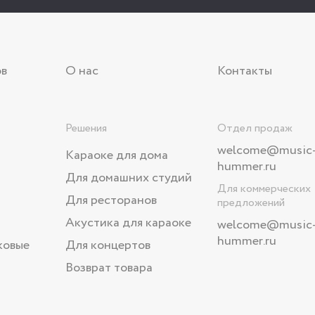
ов
О нас
Контакты
Решения
Отдел продаж
welcome@music
Караоке для дома
hummer.ru
Для домашних студий
Для коммерческих
Для ресторанов
предложений
Акустика для караоке
welcome
@music
hummer.ru
ковые
Для концертов
Возврат товара